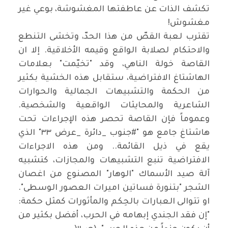
تكشف الذات عن عاطفتها المغشوشة، بوعي غير
مغشوش
!
تقترب لعبة القصّ من هذا الحدّ، وتخشى التنطع
والاحتكام لصلابة الواقع وقيمه الأخلاقية. إلا ان
القاصة خولة الناهي، وقد "تخيّمت" بعلامات
الهاشتاغ الافتراضية، ستقابل هذه الخشية بكثير
من الحكمة والتشبيهات الجمالية والحوارات
الشاعرية والمحايثات الواقعية والشخصية.
وعموماً فإن القاصة تحصر هذه الإجراءات تحت
هاشتاغ جامع هو "#جنوب _دائرة _عرض ٣٣" الذي
يقع في ذيل القائمة.. ومن هذه الاجراءات
الافتراضية تنبع التشبيهات والمجازات، كتشبيه
آلة صيد الأسماك "الوهار" المصنوع من اغصان
الشجر "بتنورة فساتين اميرات العصور الوسطى".
او تتوالى العبارات بالحِكم والمأثورات كمثل حكمة:
"إن فقد الجندي إبهامه في الحرب، أفضل بكثير من