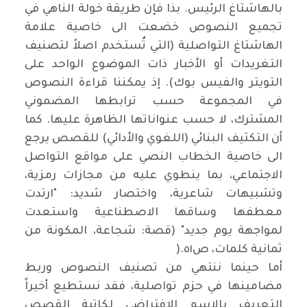
بالهاشتاغ الرئيس. بذا فإن طريقة خولة الناهي في
تجميع النصوص خضعت الى خاصية علامة
الهاشتاغ التواصلية (التي تُستخدم اصلاً لتصنيف
التغريدات أو الأخبار ذات الموضوع الواحد على
التويتر والفيس بوك). إذ يمكننا قراءة النصوص
في المجموعة حسب ترابطها المضموني
المشترك، لا حسب عنواناتها الظاهرة عليها. كما
أن التكثيف البنائي (اللغوي والأدائي) للقصص يرجع
الى خاصية الخطاب النصي على مواقع التواصل
الاجتماعي، بما ينطوي عليه من مجازات رمزية،
وتشبيهات شاعرية، واختصار شديد: "ارتدت
معطفها وساقها الاصطناعية واستعدت
لمواجهة يوم جديد" (قصة: شجاعة، المكونة من
ثمانية كلمات، ص٥١
).
أما حينما ننتهي من تصنيف النصوص وربط
مضامينها في حزم تواصلية، فقد نستطيع أخيراً
التعريف بالاسم الافتراضي لكاتبة القصص