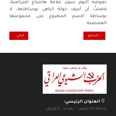
تعوضه اليوم سوى علامة هاشتاغ افتراضية،
فضلتُ أن أعرف خولة الناهي بوساطتها، لا
بوساطة الاسم المطبوع على مجموعتها
القصصية
.
المقال السابق: في المعنى.. تمثلات العنف في الرواية
المقال التالي: ت
السابق
التالي
العنوان الرئيسي:
ساحة الاندلس - بغداد - العراق