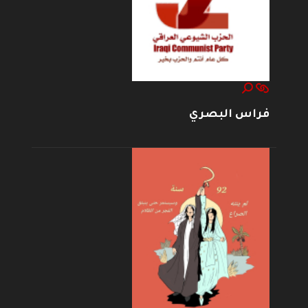
فراس البصري