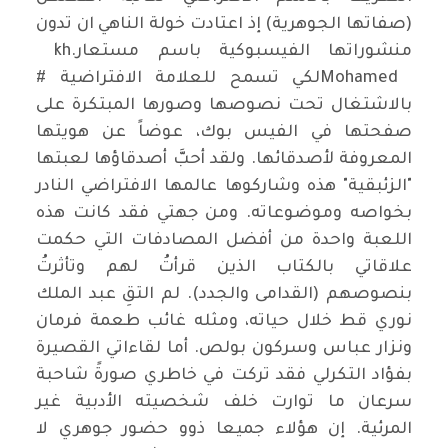
(صفاتها الجوهرية) إذ اعتادت خولة الناهي ان تدون
منشوراتها الفيسبوكية باسم مستعار
kh.
Mohamed
لكي تسمح للعلامة الافتراضية #
بالاشتغال تحت نصوصها وصورها المبتكرة على
صفحتها في الفيس بوك، عوضاً عن هويتها
المعروفة لأصدقائها. ولقد أحبَّ أصدقاؤها لعبتها
"الزئبقية" هذه وشاركوها عالمها الافتراضي النادر
بخواصه وموضوعاته. ومن جهتي فقد كانت هذه
اللعبة واحدة من أفضل المصادفات التي حكمت
علاقاتي بالكتاب الذين قرأتُ لهم وتأثرتُ
بنصوصهم (القدامى والجدد). لم التقِ عبد الملك
نوري قط خلال حياته، ومثله غائب طعمة فرمان
ونزار عباس وسركون بولص. أما لقاءاتي القصيرة
بفؤاد التكرلي فقد تركت في خاطري صورةً شاحبة
سرعان ما توارت خلف شخصيته الأدبية غير
المرئية. إن هؤلاء جميعا ذوو حضور جوهري لا