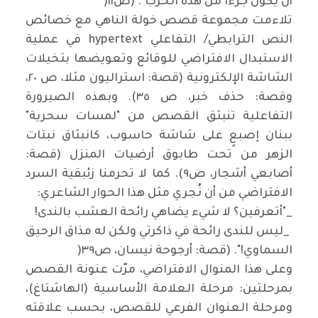
أن يكون جزءاً من هذه الحرب". (ص١١
)
تلاءمت مجموعة قصص خولة الناهي مع خصائص
النص الترابطي/ التفاعلي
hypertext
في عملية
الاستبدال الافتراضي للوقائع وتعويضها بتخيلات
الشاشة الإلكترونية (قصة: استراليون مثلا، ص ٢٠،
وقصة: حذف خبر، ص ٣٥). وبهذه الصيرورة
التفاعلية تنبثق القصص من "لمسات سحرية"
ببنان إصبعٍ على شاشة حاسوب، كانبثاق نبتات
الزهر من تحت طابوق أرضيات المنزل (قصة:
أصابعي أشجار، ص٩). كما لا تحرمنا زئبقية السرد
الافتراضي من أن نُجري مثل هذا الحوار الشاعري
:
"_
أتعرفين؟ لا شيء يضاهي رائحة العشب بالندى
!
_
ليس للندى رائحة في ذاكرتي ولكن له مذاق الرحيق
السماوي!". (قصة: أرجوحة نيسان، ص٣٩
)
وعلى هذا المنوال الافتراضي، مرّت عنونة القصص
بمرحلتين: مرحلة العلامة الأساسية (الهاشتاغ)،
ومرحلة العنوان الفرعي للقصص، بحسب علاقته