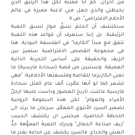
من احزان. كم أنا ممتنة لكل هذا الزئبق الذي
يحيطني والذي جعل مني لاعبة مميزة في عالم
الأحلام الافتراضي". ص ٧
سنكتشف أن الحلم نسقٌ موازٍ لنسق اللعبة
الزئبقية. بل إننا سنعرف أن قواعد هذه اللعبة
تتفق مع مبدأ "الكارما" في الفلسفة البوذية. هنا
في مجموعة القصص الافتراضية سنميز بين
الزيف والحقيقة على أساس التجربة الذاتية
العميقة. ونستبين من قصة (سجادة فارسية) ما
تعني الكاريزما للقاصة وفلسفتها الأخلاقية: "فهي
تشعر كما لو أنها عمّرت ألف عام كمثل سجادة
فارسية عاشت تاريخ العصور وداست عليها ارجلُ
الأمراء والعوام". لكن هذه الديمومة الروحية
لضمير السرد الأنثوي المعمّر، سرعان ما يرتد الى
اللحظة الحاضرة، فيخشى ان يكتشف الحبيب
"زيف صناعة الجمال" ويدرك اللعبةَ المموَّهة حدًّ
الغش والخداع. فالسرد يكشف عن خداعه بقدر ما