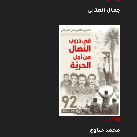
جمال العتابي
محمد حياوي