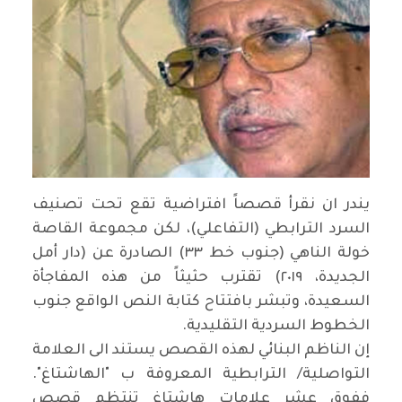
يندر ان نقرأ قصصاً افتراضية تقع تحت تصنيف
السرد الترابطي (التفاعلي)، لكن مجموعة القاصة
خولة الناهي (جنوب خط ٣٣) الصادرة عن (دار أمل
الجديدة، ٢٠١٩) تقترب حثيثاً من هذه المفاجأة
السعيدة، وتبشر بافتتاح كتابة النص الواقع جنوب
الخطوط السردية التقليدية
.
إن الناظم البنائي لهذه القصص يستند الى العلامة
التواصلية/ الترابطية المعروفة ب "الهاشتاغ".
ففوق عشرِ علامات هاشتاغ تنتظم قصص