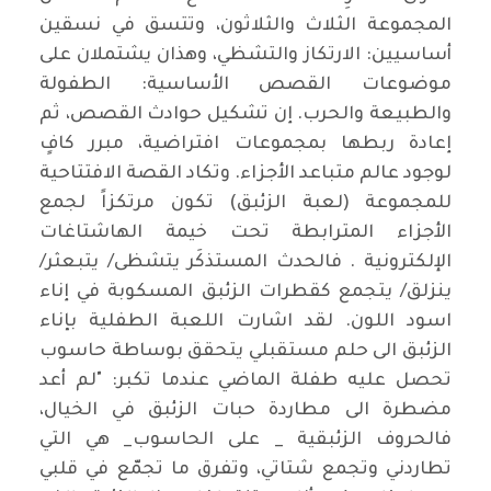
المجموعة الثلاث والثلاثون، وتتسق في نسقين
أساسيين: الارتكاز والتشظي، وهذان يشتملان على
موضوعات القصص الأساسية: الطفولة
والطبيعة والحرب. إن تشكيل حوادث القصص، ثم
إعادة ربطها بمجموعات افتراضية، مبرر كافٍ
لوجود عالم متباعد الأجزاء. وتكاد القصة الافتتاحية
للمجموعة (لعبة الزئبق) تكون مرتكزاً لجمع
الأجزاء المترابطة تحت خيمة الهاشتاغات
الإلكترونية . فالحدث المستذكَر يتشظى/ يتبعثر/
ينزلق/ يتجمع كقطرات الزئبق المسكوبة في إناء
اسود اللون. لقد اشارت اللعبة الطفلية بإناء
الزئبق الى حلم مستقبلي يتحقق بوساطة حاسوب
تحصل عليه طفلة الماضي عندما تكبر: "لم أعد
مضطرة الى مطاردة حبات الزئبق في الخيال،
فالحروف الزئبقية _ على الحاسوب_ هي التي
تطاردني وتجمع شتاتي، وتفرق ما تجمّع في قلبي