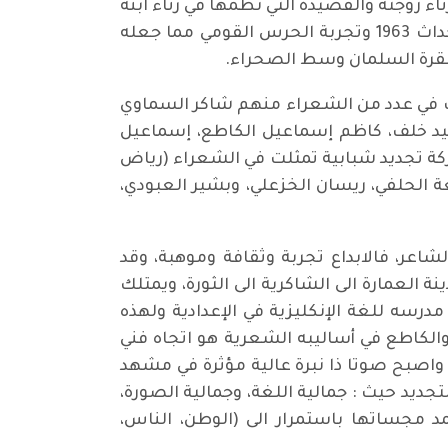
زوجته والقصيدة التي نظمها في رثاء ابنه
الصغير حيدر الذي توفي وهو لم يتجاوز الاثنتي عشرة سنة.عاش الشاعر ضمن عائلة سياسية وعاصر أحداث 1963 وتجربة الحرس القومي مما جعله
نقرة السلمان وسط الصحراء.
ثلت في عدد من الشعراء منهم شاكر السماوي
يد خلف، كاظم إسماعيل الكاطع، إسماعيل
ركة تجديد شبابية تمثلت في الشعراء (رياض
عة الحلفي، ريسان الخزعلي، وبشير العبودي،
عر، فالابداع تجربة وثقافة وموهبة، وقد
العمارة الى الشاكرية الى الثورة، ويمتلك
رسه للغة الإنكليزية في الإعدادية ولهذه
الكاطع في أساليبه الشعرية هو اتجاه فني
واصبح صوتا ذا نبرة عالية مؤثرة في مشهد
ديد حيث : جمالية اللغة، وجمالية الصورة،
مد مجساتها باستمرار الى (الوطن، الناس،