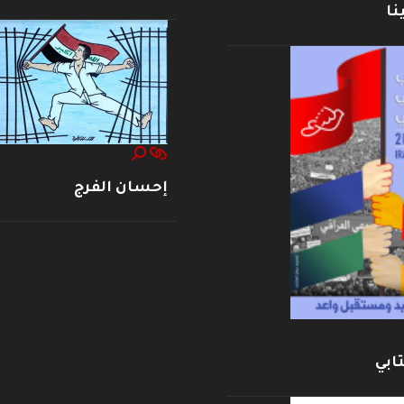
نا
إحسان الفرج
ابي