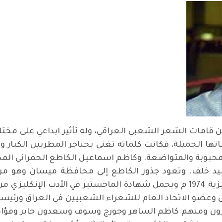
امات الشعر الشعبي العراقي، وله تأثير ابداعي على مختلف 
تها الجميلة، فكانت كلماته تغنى بحناجر المطربين الكبار وذا
محبوبة والمتواضعة. وكاظم اسماعيل الكاطع الحمراني المح
المستنصرية كلية الآداب قسم اللغة الإنكليزية 1974 م ويحمل شهادة الماجست
كثيرون ومنهم كاظم الساهر وجورج وسوف وسعدون جابر وفؤ