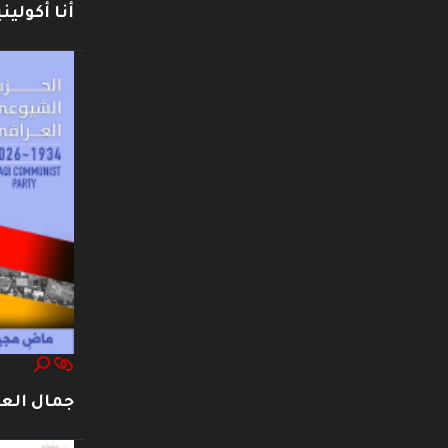
أنا أكوليني
جمال العت