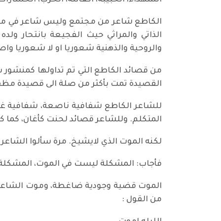
الشهداء، الحبيبة، العائلة، الحزب، الخسارات
الكاطع شاعر من مجتمع وليس شاعر في مجتمع 
الذاتي والمراثي حيث الفجيعة بانتحار ولده
والروحية والذهنية شعوريا او لا شعوريا واصب
من قصائد الكاطع التي تم تداولها كمنشور س
القصيدة تمت بأكثر من صلة الى قصيدة مظفر ا
للشاعر الكاطع شفافية ناصعة، شفافية غنائية
المتكلم. وللشاعر قصائد لحنت كأغان، كما كتب
لكنه الموت الذي لايشيخ. مرة سألوا الشاعر
فأجاب: المشكلة ليست في الموت، المشكلة ف
الموت قضية وجودية ضاغطة، وموت الشاعر حي
من القول :