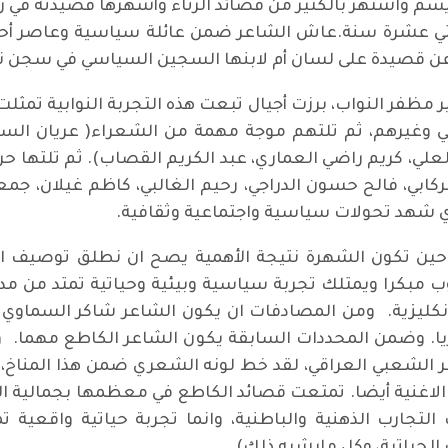
اشتهر بالكثير من قصائد الرثاء وأشهرها قصيدته في رثاء 
ة عن قصيدة على لسان أم لابنها السجين السياسي في سجن 
ير مظفر النواب، برزت أجيال تبعت هذه التجربة النوابية تم
ي وغيرهم، ثم تلتهم موجة مهمة من الشعراء( عريان الس
لعلي، كريم راضي العماري، عبد الكريم القصاب). ثم تلتها ح
لركابي، فالح حسون الدراجي، رحيم الغالبي، كاظم غيلان، جم
لذي شهد تحولات سياسية واجتماعية وثقافية.
ين تكون الشهرة نتيجة الأهمية يصح ان نطلق توصيف الشا
بكرا ويمتلك تجربة سياسية وبيئية وحياتية تمتد من مدينة 
نكليزية. ومن المصادفات ان يكون الشاعر شاكر السماوي مد
يا. وضمن المحددات السابقة يكون الشاعر الكاطع مهما. و
الشعبي العراقي، لقد خط لونه الشعري ضمن هذا المناخ، 
اغنية أيضا. تمتعت قصائد الكاطع في معظمها بجمالية التج
لتجارب الذهنية والباطنية، وانما تجربة حياتية واقعية ت