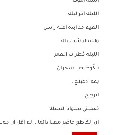
الليله اموت
الليله آخر ليله
الغيم مد ايده اعله راسي
والمطر شد حيله
الليله كَطرات العمر
ناكَوط حب سهران
يمه ادخيلج..
اترجاج
ضميني بسواد الشيله
ان الكاطع حاضر معنا دائما.. الم اقل ان موت