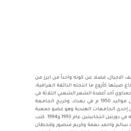
الاجيال، فضلا عن كونه واحداً من ابرز من
ع صيتها كأروع ما انتجته الذائقة العراقية،
مداوي أحد أعمدة الشعر الشعبي الثلاثة في
العراق إلى جانب مظفر النواب وعريان السيد خلف. وتعود جذور الكاطع إلى محافظة ميسان وهو من مواليد 1950 م في بغداد، وخريج الجامعة
ير في الأدب الإنكليزي من إحدى الجامعات الهندية وهو عضو جمعية
المؤلفين والموسيقيين العالميين في باريس وعضو الاتحاد العام للشعراء الشعبيين في العراق ورئيسه في دورتين انتخابيتين عام 1993 و1994. كتب
اد سالم واحمد نعمة وكريم منصور وقحطان