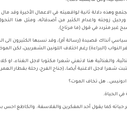
 الحياتية، وكل مايشبه ذلك).
وهذه دلالة ثانية لواقعيته في الاعمال الأخيرة وقد مال ال
 ورحيل زوجته واعدام الكثير من أصدقائه، ومثل هذا التحول
ح غير متردد في قول (ما مرتاح).
ياسي آنذاك قصيدة (رسالة أم)، وقد نسبها الكثيرون الى ال
لنواب (البراءة) رغم اختلاف اللونين الشعريين، لكن الموضو
، والغنائية هنا لاتعني شعرا مكتوبا لاجل الغناء، او كلام
ت شعرا لاجل الاغنية أيضا، (جناح الفرح، رحلة بقطار العمر، 
 ادونيس.. هل تخاف الموت؟
ي الحياة.
اته كما يقول أحد المفكرين والفلاسفة. والكاطع احس بطر