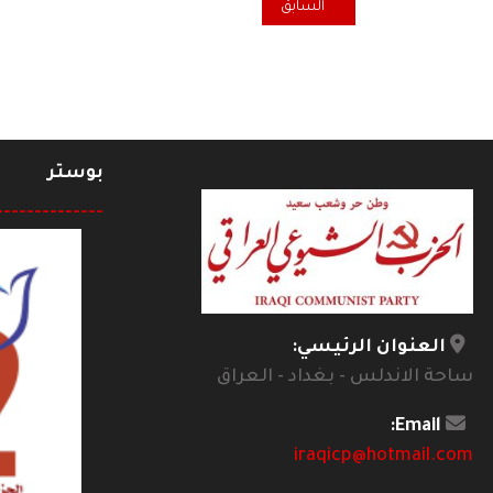
المقال السابق: فضاء شعبي ... الى المعيبر..
السابق
بوستر
--------------
العنوان الرئيسي:
ساحة الاندلس - بغداد - العراق
Email:
iraqicp@hotmail.com