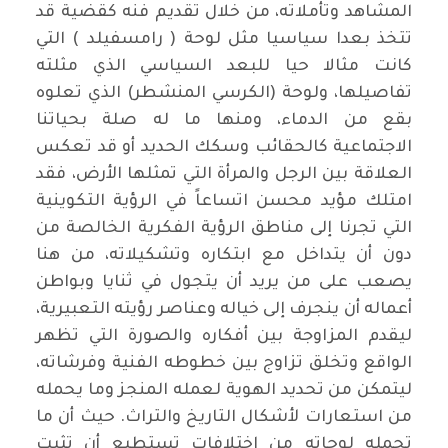
المشاهد وتأملاته، من خلال تقديم فنه كقضية قد
تتخذ بعدا سياسيا مثل لوحة ( رامسفيلد ) التي
كانت مثالا حيا للبعد السياسي الذي مثلته
تفاصيلها، ولوحة (الكرسي المنشطر) الذي تعلوه
بقع من الدماء، ومنها ما له صلة بحياتنا
الاجتماعية كالحقائب وسكك الحديد أو قد تعكس
العلاقة بين الرجل والمرأة التي تمثلها الأرض، فقد
امتلك مؤيد محسن اتساعاً في الرؤية التكوينية
التي تجرنا إلى مناطق الرؤية الفكرية الخالصة من
دون أن يتداخل مع ابتكاره وتشكيلاته، من هنا
يصعب على من يريد أن يتجول في ثنايا وبواطن
أعماله أن ينجرف إلى خياله وعناصر رؤيته التعبيرية،
ليقدم المزاوجة بين أفكاره والصورة التي تظهر
الواقع وتخلق تزاوج بين خطوطه الفنية وفرشاته،
ليتمكن من تحديد الهوية لعمله المنجز وما يحمله
من استعارات لأشكال التاريخ والتراث. حيث أن ما
تحمله لوحاته من اختلافات تستطيع أن تثبت