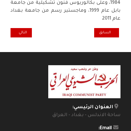
1984، وعلى بكالوريوس فنون تشكيلية من جامعة
بابل عام 1999، وماجستير رسم من جامعة بغداد
عام 2011
المقال السابق: "خيط البريسم" والامتدادات النوابية
المقال التالي: أن
السابق
التالي
العنوان الرئيسي:
ساحة الاندلس - بغداد - العراق
Email: