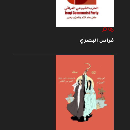
فراس البصري