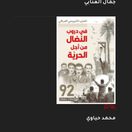
جمال العتابي
محمد حياوي