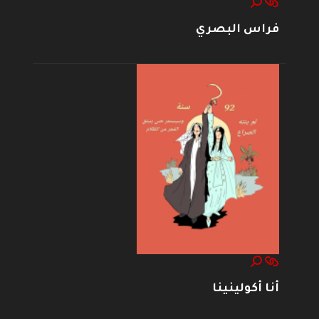
فراس البصري
أنا أكولينينا