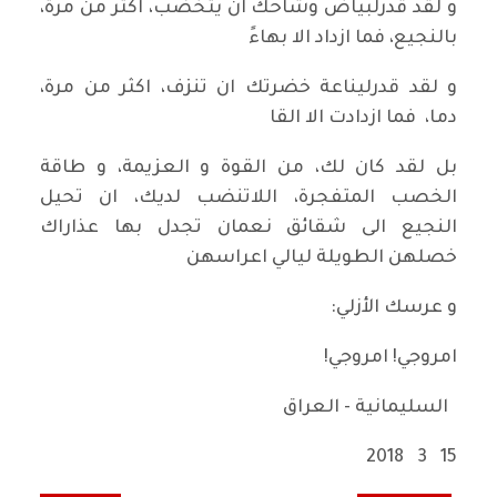
و لقد قدرلبياض وشاحك ان يتخضب، اكثر من مرة،
بالنجيع، فما ازداد الا بهاءً
و لقد قدرليناعة خضرتك ان تنزف، اكثر من مرة،
دما، فما ازدادت الا القا
بل لقد كان لك، من القوة و العزيمة، و طاقة
الخصب المتفجرة، اللاتنضب لديك، ان تحيل
النجيع الى شقائق نعمان تجدل بها عذاراك
خصلهن الطويلة ليالي اعراسهن
و عرسك الأزلي:
امروجي! امروجي!
السليمانية - العراق
15 3 2018