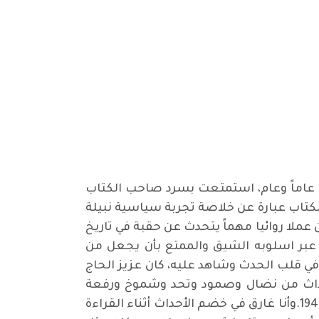
ن عاماً وعام، استمتعت بسرد صاحب الكتاب
لكتاب عبارة عن خلاصة تجربة سياسية نبيلة
ملا روائيا مهماً يتحدث عن حقبة في تاريخ
" عبر اسلوبه الشيق والممتع بأن يجعل من
 في قلب الحدث وشاهد عليه، كان عزيز الحاج
لأحداث من نضال وصمود وتحد وشموخ ورفعة
خاصة حين تحدث عن رفيقه يوسف سلمان يوسف (فهد) وعن سجنه في مدينة الكوت قبل اعدامه عام 1949.وأنا غارق في خضم الأحداث أثناء القراءة