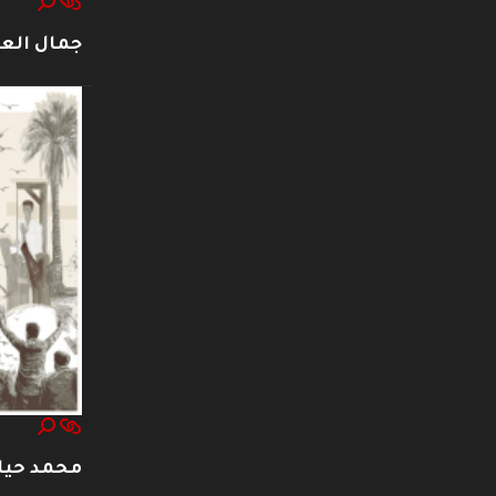
جمال العت
محمد حيا