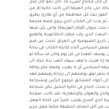
 أن جان محتاج لشيء ما. جان دمو كان مثل
ك حتى غادر الغرفة التي كانت خالية إلا من
لى الفور بعد كل مقاطعة من أي طارئ يطرق
، ثم عدت الى الكتاب الذي يروي قصة ملحمة
 عنوان (أوكار الهزيمة) والتي بيّن فيها
البعث الذي ركب قطار الدكتاتورية والقمع
ن تاريخ الشيوعية في العراق تحدث عن قيم
ل السياسي أثناء كتابته الكتاب في بداية
 يوسف (فهد) في كل يوم وكان قد سأله لو
إذا هربت يا فهد سوف أذهب بدلا عنك الى
فه السياسي أن لا يهرب. وفعلا فكر رفاقه
 بحفر نفق يوصلهم الى زنزانة رفيقهم فهد
لى أعواد المشانق مرفوع الرأس وبشجاعة
قد تحدث الحاج في ذاكرة النخيل بكل شجاعة
لذل والهوان والإنتهازية، لقد كانت صفحة
ة الذي أصبح يقترب كثيراً من كتابة العمل
تب من أجل انصاف الحقيقة مثلما فعل عزيز