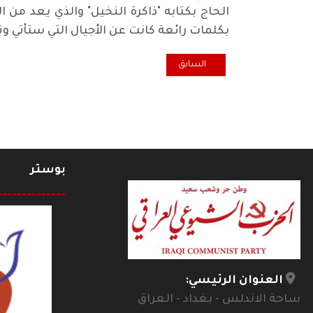
الحاج بكتابه "ذاكرة النخيل" والذي يعد من ا
بكلمات رائعة كانت عن الأجيال التي ستأتي وت
المقال السابق: حصتي بين سيّافين هواءٌ مشطور: هكذا يغر
السابق
بوستر
--------------
العنوان الرئيسي:
ساحة الاندلس - بغداد - العراق