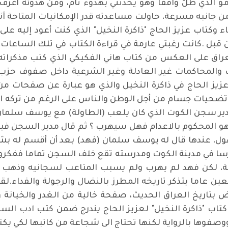
و الذي ظلّ واقفاً وهو يحدثني بهدوء تام، ومن هدوئه أعرف
جانبه مسرعة، حاولت مساعدته قدر الإمكانيات المتاحة آنذا
 وكتاب عزيز الحاج "ذاكرة النخيل" الذي كنت أعود إليه ع
ن قبل .كانت رغبتي عارمة في قراءة الكتاب في تلك الساعات
اق على العكس من كتاب هاني الفكيكي الذي كتب مذكراته تحت
مات والمحاكمات غير العادلة وغير الشرعية داخل صفوف حزب 
 عزيز الحاج في ذاكرة النخيل والذي هو عبارة عن صفحات م
يات جسام من أجل الوطن والناس على الرغم من تركه العم
دير سجن الكوت الذي كان يلعب (الطاولة) مع يوسف سلمان
المحكوم بالاعدام فهل سيهرب ؟ ثم قال مدير السجن فيما 
ل، عندها قال له يوسف سلمان (فهد) بعد أن أقسم له بشر
ا في مدينة الكوت ومدرسته تقع خلف السجن تماما ففكروا
نة، لكن فهد لم يهرب ولم يسبب المتاعب لسجانيه وذهب ا
ن عاما يتذكر تاريخه المطرز بالنضال والرجولة والفداء.ل
اريخ العراق الحديث، صفحة خالية من الغدر والخيانة وا
اب "ذاكرة النخيل" لعزيز الحاج يندرج ضمن كتب ادب السير
وصفوها بالرواية لكنها تحتاج الى شجاعة من كاتبها لكي يك