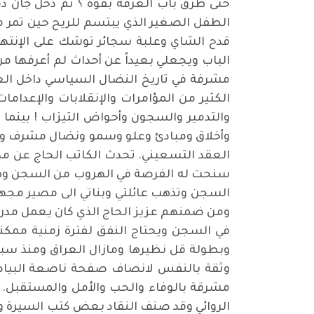
حتى طرق باب الغرفة بقوة ؟ ثم دخل جان دم
الطفل الصغير الذي يبتسم للريح حين تمر من 
قدح الشاي وعلبة سجائر توشك على الإنتهاء
الباب ويجعلي بعيداً عن أحداث لم أعرفها م
مشرفة في تاريخ النضال السياسي داخل العر
الكثير من المؤامرات والإنقلابات والإعدا
والتدمير والسجون وأحواض التيزاب ! بينما
وأخلاق ومبادئ وعلو وسمو ونضال مشرف وتضح
العقد التسعيني. تحدث الكاتب الحاج عن م
سنحت له الفرصة في الهروب من السجن وهو 
السجن وتذهب عائلتي وبناتي الى مصير مجهو
ومن ضمنهم عزيز الحاج الذي كان يعمل مدرس
في السجن ويحتاج النفق لفترة زمنية ممك
وبطولة قل نظيرها ومازال العراق ومنذ سبعي
وثقة بالنفس لانصاف صفحة ناصعة البياض بت
مشرقة بالوفاء والحب والأمل والمستقبل. كت
الروائي وقد صنف النقاد بعض كتب السيرة و