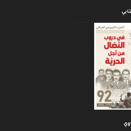
ابي
وي