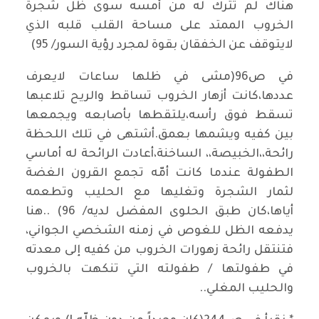
هناك لم تترك له من أمسه سوى ظل شجرة
الخروب الممتد على مساحة القلب قلبه الذي
لايتوقف عن الخفقان بقوة لمجرد رؤية السور/ 95)
في ص96(مشى في ظلها ساعات لايعرف
عددها،كانت أزهار الخروب تساقط والريح تلاعبها
تسقط فوق رأسه،يلتقطها بأصابعه ويجمعها
بين كفيه ويشمها بعمق.أشتهى في تلك اللحظة
رائحة،،الخبيصة،، الساخنة،أعادت الرائحة له أماسي
الطفولة عندما كانت أمّه تجمع القرون الغضة
لثمار الشجرة وتغليها مع الحليب وتطعمه
أياها،كان طبق الحلوى المفضل لديه/ 96) ..هنا
يدفعه الظل للغوص في زمنه الشخصي الجواني،
فتنتقل رائحة زهورات الخروب من كفيه إلى معدته
في طفولتها / طفولته التي تنكهت بالخروب
والحليب المغلي..