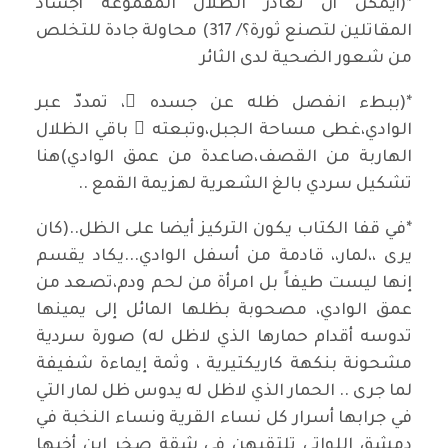
*(أيمكن أن تغادر الظلال المقموعة أجساد
المقاتلين لتصنع ثورة؟/ 317) محاولة جادة للتخلص
من شعور الضحية لدى الثائر
*(ببطء انفصل ظله عن جسده ِ، تمددّ عبر
الوادي،غطى مساحة الجبل،وتبعته ُ باقي الظلال
الهاربة من القصف،صاعدة من عمق الوادي)هنا
تشكيل سردي بالغ الشعرية لهزيمة القمع ..
*في قفا الكتاب يكون التركيز أيضا على الظل..(كان
يرى ،،لمار،، قادمة من أسفل الوادي...يكاد يقسم
إنها ليست طيفاً بل امرأة من لحم ودم،تصعد من
عمق الوادي، مصحوبة بظلها المائل إلى يمينها
تدوسه أقدام حمارها الذي لاظل له) صورة سردية
مشحونة بنكهة كاريكتيرية ، وثمة إيماءة شفيفة
لما جرى .. الحمار الذي لاظل له يدوس ظل لمار التي
في جرابها أسرار كل نساء القرية ونساء النخبة في
دمشق اللواتي تلتقيهن في شقة صخر إبن أخيها