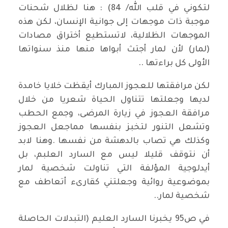
لتكوني في قلب الله/ 84) : هنا لظلال شحنات
موجبة ذات موجهات إلى جوانية الإنسان، لكن هذه
الموجهات الظلالية، لاتستطيع أختراق مصادات
(لمار) لأن لمار أجتث أبواها منها منذ سنواتها
الأولى كل براءتها ..
لكن مرافقتها للعجوز المبارك أيقظت خلايا خامدة
لديها وجعلتها تتناول الحياة شعريا من خلال
مرافقة العجوز في زيارة المرضى، وجمع الحطب
وتشعل التنور لتخبز بنفسها مماجعل العجوز
وكذلك هي تصاب بالدهشة من نفسها .وهنا لابد
أن نتوقف قليلا ليس مع السارد العلبم، بل
أيدلوجية المؤلفة التي تناولت شخصية لمار
بموضوعية روائية وجعلتني كقارىء أتعاطف مع
شخصية لمار..
في ص95 يخبرنا السارد العليم (التبدلات الحاصلة