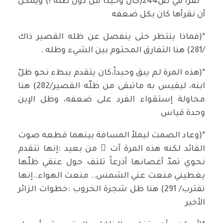
* نقرأ في ص244(كان وحيداً من دون ظلّه !) ويمكن
أن نقرأها كان بكل ضعفه
*(فماذا ينتظر حتى ينفصل عن ظله القصير ذاك
/281) هنا التفارق المحتوم بين الشيء وظله .
*(هذه المرة لم يبق وحيداً،كان يتقدم ببطء نحو ظلّ
ابنه، ليقيس به ماتبقى من ظلّه القصير/282) هنا
محاولة إستقواء الفرد على ضعفه، وظل الإبن
وحدة قياس
*(وعاد الصمت ليملأ المسافة بينهما قطعه صوت
القائد لكنه هذه المرة آت ٍ من بعيد :إنها تتقدم
نحوي تمدّ أغصانها أذرعاً تلتف حول عنقي ظلّها
يغطيني منعت عني الشمس.. منعت الهواء..إنها
تقترب/ 291) هنا ظل شجرة الخروب :خطوات الزائر
الأخير