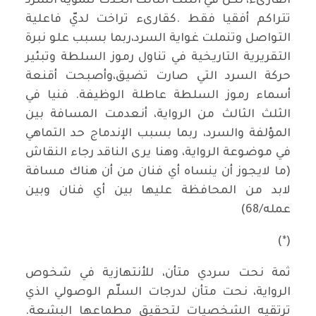
القارىء، لكن في الثلث الثالث أتخذت تنموية السرد
تتراكم أفقيا فقط .كقارىء تراخت لديّ فاعلية
التواصل وتنملت غواية السرد،ربما بسبب علو نبرة
التقريرية التاريخية في تناول رموز السلطة وتبئير
حركة السرد التي صارت تضيق،وأصبحت أقنعة
أسماء رموز السلطة عاطلة الوظيفة. فنيا في
الثلث الثالث من الرواية، أنعدمت المسافة بين
المؤلفة والسرد، ربما بسبب الإندماج حد التماهي
في موضوعة الرواية، وهنا يرى الناقد رجاء النقاش
(ما لايجوز أن ينساه أي فنان من أن هناك مسافة
لابد من المحافظة عليها بين أي فنان وبين
عمله/68)
(*)
ثمة نحت سردي متأن، للأنتهازية في شخوص
الرواية، نحت متأن لدرجات السلّم الوصولي الذي
ترتقيه الشخصيات لتحقيق مطماعها البشعة.