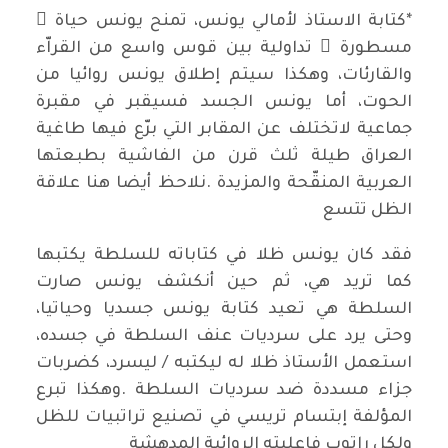
*كتابة الاستاذ لأمالي يونس، تمنح يونس حياة ً
مسطورة ً تداولية بين قوس واسع من القراّء
والقارئات، وهكذا سيتم إطلاق يونس روائيا من
الحوت، أما يونس الجسد فسيقبر في مقبرة
جماعية لاتختلف عن المقابر التي برّع فيها طاغية
العراق طيلة ثلث قرن من الفاشية بطبعتها
العربية المنقّحة والمزيدة .نلاحظ أيضا هنا علاقة
الظل تتسع
فقد كان يونس ظلا في كتاباته للسلطة يكتبها
كما تريد هي، ثم حين أنكشف يونس صارت
السلطة هي تعيد كتابة يونس جسديا وحياتيا،
وحتى يرد على سرديات عنف السلطة في جسده،
استعمل الأستاذ ظلا له ليكتبه / ليسرد، كضربات
جزاء مسددة ضد سرديات السلطة .وهكذا تبرع
المؤلفة إبتسام تريسي في تصنيع تراتبيات للظل
ولكل راتوب فاعليته الروائية المدهشة