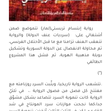
رواية إبتسام تريستي(لمار) تتموضع ضمن
أشتغالي على: (سرديات عنف الدولة) والرواية
تتعقب العنف تزامنا مع ما قبل الأحتلال الفرنسي،
ثم محاولة الانفصال عن الدولة السورية وتشكيل
دويلة مذهبية الهوية، ثم فشل هذا المشروع
الطائفي
(*)
.تتشعب الرواية تاريخيا، ويثّبت السرد روزنامته مع
مفتتح كل فصل من فصول الرواية .، في ثلثيّ
الرواية كانت تنموية السرد تتصاعد بشكل مشوّق
جدا،كما نجحت موازنات سرد المونتاج في شد