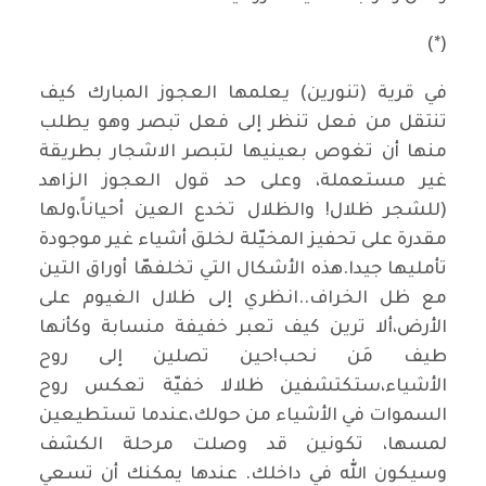
(*)
في قرية (تنورين) يعلمها العجوز المبارك كيف
تنتقل من فعل تنظر إلى فعل تبصر وهو يطلب
منها أن تغوص بعينيها لتبصر الاشجار بطريقة
غير مستعملة، وعلى حد قول العجوز الزاهد
(للشجر ظلال! والظلال تخدع العين أحياناً،ولها
مقدرة على تحفيز المخيّلة لخلق أشياء غير موجودة
تأمليها جيدا.هذه الأشكال التي تخلفهّا أوراق التين
مع ظل الخراف..انظري إلى ظلال الغيوم على
الأرض،ألا ترين كيف تعبر خفيفة منسابة وكأنها
طيف مَن نحب!حين تصلين إلى روح
الأشياء،ستكتشفين ظلالا خفيّة تعكس روح
السموات في الأشياء من حولك،عندما تستطيعين
لمسها، تكونين قد وصلت مرحلة الكشف
وسيكون الله في داخلك. عندها يمكنك أن تسعي