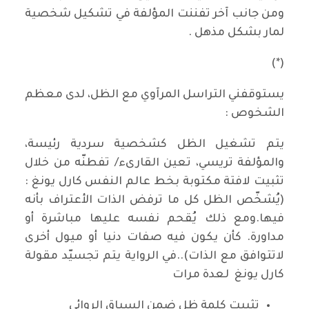
ومن جانب آخر تفننت المؤلفة في تشكيل شخصية
لمار بشكل مذهل .
(*)
يستوقفني التراسل المرآوي مع الظل، لدى معظم
الشخوص :
يتم تشغيل الظل كشخصية سردية رئيسة،
والمؤلفة تريسي، تعين القارىء/ تفطنّه من خلال
تثبيت لافتة مكتوبة بخط عالم النفس كارل يونغ :
(يُشخّص الظل كل ما ترفض الذات الأعتراف بأنه
فيها.ومع ذلك يُقحم نفسه عليها مباشرة أو
مداورة. كأن يكون فيه صفات دنيا أو ميول أخرى
لاتتوافق مع الذات)..في الرواية يتم تجسيّد مقولة
كارل يونغ لعدة مرات
تثبيت كلمة ظل ضمن السياق الروائي