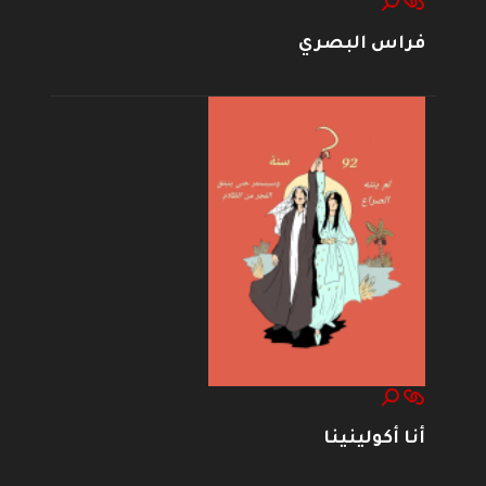
فراس البصري
أنا أكولينينا