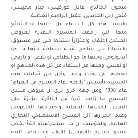
ميمون الخالدي، عادل كوركيس، جبار محيبس،
فتحي زين العابدين، عقيل ابراهيم العطية
.
وليست هذه كل الاسماء، بل اغلبها او الشائع
منها التي رافقت المسيرة النقدية لعروض
المنتدى احتفاء واعتزازاً بنشاط فني غير مسبوق،
واعتماداً على مناهج نقدية مختلفة، منها ما هو
آيديولوجي، ومنها ما هو انطباعي او بلاغي او تاريخي
او نفسي. ومنها من استفاد من كل هذه المناهج او
بعضها في وقت واحد. وكان من تجليات هذه
المسيرة تأسيس "رابطة نقاد المسرح في العراق"
عام 1998. ومن جهة اخرى نرى ان عروض منتدى
المسرح ما زالت اثيرة في الذاكرة، عزيزة على
النفس لجديتها المعلنة واحتدامها الملموس
وعدم انجرارها الى المسرح الاستهلاكي التجاري
الهابط. والمؤسف ان ما استعرضناه آنفاً يخص
منتدى مسرح (الاورفلي) الاول، ولا يخص البتة