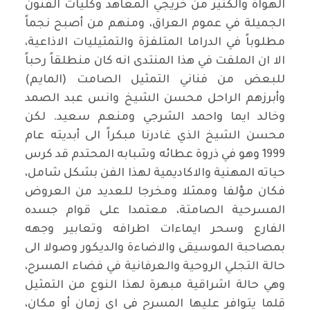
الهواة والكثير من خريجي المعاهد وكليات الفنون
الجميلة في عموم العراق، ومنهم من أصبح نجماً
مطلوباً في الدراما المتلفزة والتمثيليات الاذاعية،
الا ان الملفت في هذا المنتدى انه كان منطلقاً رحباً
للبعض من فناني التمثيل الصامت (المايم)
وأبرزهم الراحل محسن الشيخ وانس عبد الصمد
وخالد ايما واحمد الشرجي ومنعم سعيد. لكن
محسن الشيخ الذي غادرنا مبكراً الى أبديته عام
1999 وهو في ذروة عطائه وشبابه المحتدم قد كرس
حياته المهنية والاكاديمية لهذا الفن بشكل شامل،
فكان مؤلفا وممثلا ومخرجا للعديد من العروض
المسرحية الصامتة، معتمدا على قوام جسده
الفارع وسحر ايماءات اطرافه وتعابير وجهه
بمصاحبة الموسيقى والاضاءة والديكور وصولا الى
حالة التجلي الروحية والعرفانية في فضاء المسرح،
وهي حالة اشراقية مبهرة لهذا النوع من التمثيل
قلما يتوافر عليها المسرح في اي زمان أو مكان،