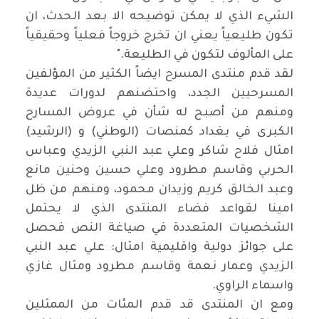
الشيء الذي لا يمكن توضيحه الا بعد الحدث، ان
تكون طليعياً يعني ان تخرج خروجاً فعلياً وحقيقياً
على المألوف لتكون في الطليعة
".
لقد قدم منتدى المسرح ايضاً الكثير من المؤلفين
المسرحيين الجدد، واحتضنهم لدورات عديدة
ومنهم من أصبح له شأن في عروض المسارح
الكبرى في بغداد كمنصات (الوطني) و (الرشيد)
امثال فلاح شاكر وعلي عبد النبي الزيدي وعباس
الحربي وقاسم مطرود وعلي حسين وحنين مانع
وعبد الخالق كريم وزيدان محمود، ومنهم من ظل
امينا لقواعد فضاء المنتدى الذي لا يحتمل
الشخصيات المتعددة في صياغة النص فحصل
على جوائز دولية واقليمية امثال: علي عبد النبي
الزيدي وعمار نعمة وقاسم مطرود ومثال غازي
واسماء الراوي
.
ومع ان المنتدى قد قدم المئات من الممثلين