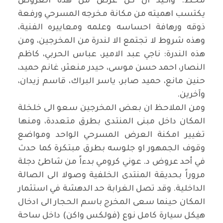
محظ. وأكيد ان كل عرض من هذه العروض
يكتسب اهميته من مكانة مخرجه المسرحي ورفعة
ذوقه ورهافة احساسه وعلمه ومعاييره الفنية،
وهذه شروط لا تجتمع الا لندرة من المخرجين، ومن
هذه الندرة: ناجي عبد الامير، عباس الحربي، كاظم
النصار، احمد حسن موسى، حيدر منعثر، غانم حميد،
حنين مانع، حميد صابر، ياسر البراك، قاسم زيدان،
وآخرين
.
ومن الملاحظ ان بعض المخرجين سعو الى خلخلة
المكان داخل مبنى المنتدى بطرق متعددة، ومنها
تغيير امكنة العرض المسرحي الواحد ومواضع
وقوف الجمهور او جلوسه بطرق مبتكرة كما حدث
في أحد عروض د. عوني كرومي بدءاً من شاطئ دجلة
مروراً بحديقة المنتدى الخلفية وصولا الى الصالة
الداخلية. وقد تصل الغرابة حد الدهشة في استثمار
المكان حينما سعى المخرج باسم الحجار الى ادخال
هيكل سيارة كامل نوع (فولكس واكن) داخل ساحة