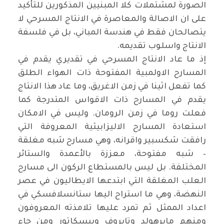
الصورة لمشتملات كلا المبنيين المذكورين للتأكيد
على ان الاصالة والمعاصرة في الانتاج المسرحي لا
يتصالحان فقط في هندسة المباني، بل في فلسفة
الانتاج واسلوب تقديمه
.
إذ ما عاد الانتاج المسرحي في تقديري يقدم في
المسارح الاولمبية المفتوحة ذات الهواء الطلق
كما تفعل اثينا في زمن الاغريق، وما عاد هذا الانتاج
يقدم في المسارح ذات الاقواس المتدرجة كما
فعلت روما في زمن الرومان. وليس في الامكان
استعادة المسارح الاليزابيثية المعروفة التي
رافقت شكسبير واقرانه، وهي مسارح شبه مغلقة
– شبه مفتوحة، معززة بالأعمدة والستائر
المختلفة. بل ليس بالمستطاع الركون الى مسارح
العلب المغلقة التي ابتدعها الايطاليون في عصر
النهضة، وهي ما استراح اليها ستانسلافسكي في
اعداد الممثل ثم تمرد عليها تلامذته المعروفون
ومنهم مايرهولد وتايروف وبيسكاتور ومن جاء