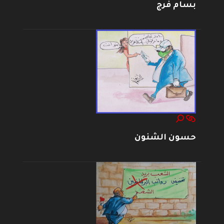
بسام فرج
حسون الشنون