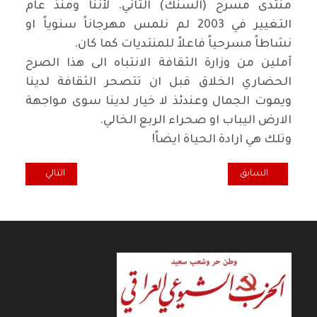
منتدى مسرح (السنك) الثاني. لأننا ومنذ عام
التغيير في 2003 لم نلمس مهرجاناً سنوياً او
نشاطاً مسرحياً فاعلاً للمنتديات كما كان
.
آملين من وزارة الثقافة الانتباه الى هذا الصرح
الحضاري الخلاق قبل ان تتصحر الثقافة لدينا
ويموت الجمال وعندئذ لا خيار لدينا سوى مواجهة
الارض اليباب او صحراء الربع الخالي
.
وتلك هي ارادة الحياة ايضاً
!
المقال السابق: هايكو عراقي
المقال التالي: أ
السابق
التالي