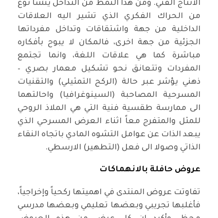
الانتاج الفني. ومن هذا النمط من التداخل ينشأ نوع
من الحراك الفكري الذي تشير اليه العلاقات
الداخلية من جهة واشتقاقات وتداخل مفرداتها
الجزئية من جهة اخرى، فالمكان لا يبوح بأفكاره
مباشرة كما هي علاقات اللغة، وانما تجتمع
المفردات وتتعانق نحو تشكيل معمار بصري –
ذهني يؤشر عبر حالة (الركح التمثيلي) والتقنيات
المسرحية المصاحبة (السينوغرافيا) واحالتهما
الى ممارسة طقسية فنية التي هي الملاذ الروحي
للمثل والمتفرج معاً اثناء العرض المسرحي الذي
يبعد الذات عن عوامل التشوه المادي باتجاه النقاء
الذاتي وصولا الى فعل (التطهير) الارسطي
.
عروض حافلة بالانهماكات
تفاوتت عروض المنتدى في اهميتها ركحياً وإخراجياً،
فأغلبها تجريبي وبعضها تعليمي وبعضها مدرسي