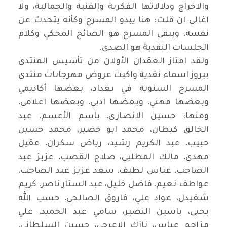
والاخراج ودلالاتها الفكرية والفنية والجمالية، ولا
اغالي ان قلت: هنا يبدو المسرح وكأنه يتحدث عن
نفسه، ويبقى المسرح هو الصائح المحكي وكلام
الجلسات النقدية هو الصدى
.
ولقد امتاز العقدان الأولان من تأسيس المنتدى
ببروز اسماء نقدية واكبت عروض مهرجانات منتدى
المسرح السنوية في بغداد، بعضها أكاديمي
وبعضها مهني، وبعضها ادبي، وبعضها اعلامي،
ومنها: حسين الانصاري، باسم الأعسم، عبد
الخالق كيطان، محمد ابو خضير، محمد حسين
حبيب، عبد الكريم رشيد، رياض سكران، عقيل
مهدي، مالك المطلبي، صلاح القصب، عزيز عبد
الصاحب، عباس لطيف، سعد عزيز عبد الصاحب،
عواطف نعيم، فاضل خليل، عبد الستار ناصر، كريم
شغيدل، عواد علي، فاروق الصالحي، حسب الله
يحيى، ياسين النصير، سامي عبد الحميد، علي
مزاحم عباس، نازك الاعرجي، حسين السلطاني،