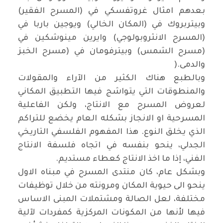
بعدهم امثال غروتفسكي في (المسرح الفقير)
وبيتربروك في (المكان الخالي) ويوجين باربا في
(المسرح الانثروبولوجي) وايرين مينوشكين في
(مسرح الشمس) وبيترفومان في (مسرح الخبز
والدمى
).
وبالطبع هناك الكثير من الآراء والمقولات
والمنطوقات التي يتواشج فيها التطبيق المكاني
لعروض المسرح مع الانتاج، ولكن الفاعلية
المسرحية او الانجاز بشكله العام يخضع للتراكم
الذي يخلق النوع. هذا المفهوم الفلسفي التاريخي
الجدلي، ينحو بنفسه في اتجاه فلسفة الانتاج
الفني، إذا ما اخذ الانتاج كعطاء مستديم
.
وبشكل عام، كان منتدى المسرح في مبناه الاول
ينحو الى حيوية المكان ومرونته من خلال توظيفات
مختلفة، لعل الصالة ومشتملات المبنى الاساس
فيها لأنها من المكونات المركزية كمفردات لآلية