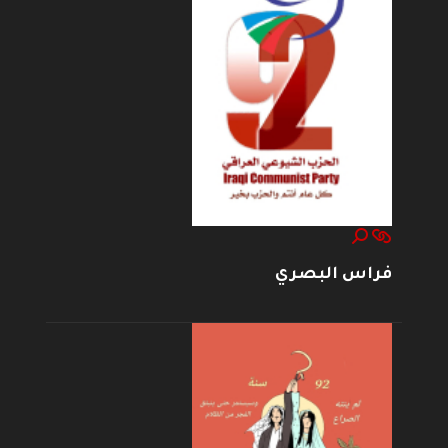
فراس البصري