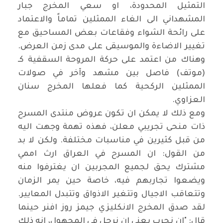
التمثيل المحدودة، او سعي المخرج جبار
المشهداني الى الغاء الممثلين تماماً والاعتماد
على رائحة الشواء وفقاعات بعض المساحيق مع
تغيير الاضاءة والموسيقى على مدى زمن العرض.
وهناك من اعتمد على حركة المروحة السقفية كـ
(موتف) فاصل بين مشهد وآخر في صولات
الممثلين الركحية كما فعلها المخرج سنان
العزاوي
.
ومع ذلك لا يمكن ان تكون عروض منتدى المسرح
ذات منحى تجريبي معلن، فهذه تهمة وجهت اليه
من قبل كثيرين في مناسبات مختلفة. ولكن لا بد
من القول: ان المسرح في العراق ارث اممي
مشترك يحق لجميع المجربين ان يغترفوا منه
ويضعوا تجاربهم فيه، خاصة حين يمر الزمان
وتتعاقب الاجيال وتتغير الاذواق وتتبدل المعايير.
لقد صدق المخرج الانكليزي جيمز روز افنر حينما
قال: "ان نجرب يعني ان نرحل في المجهول، انه ذلك