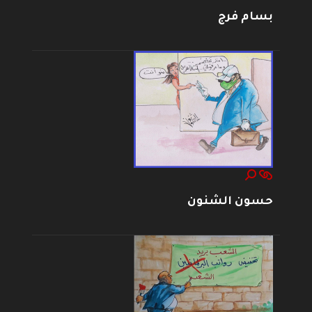
بسام فرج
حسون الشنون