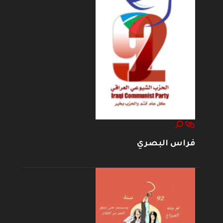
فراس البصري