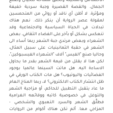
الاحساس والمخيلة وتخلق مساحة للخيال وصنع
الجمال. والقصة القصيرة وجبة سردية خفيفة
ومؤثرة. لا أظن أي ناقد أو روائي من المتحمسين
لمقولة عصر الرواية أن ينكر ذلك. نعم هناك
تبدلات في الحياة السياسية والاجتماعية وقد
تنعكس بشكل أو بآخر على الفضاء الثقافي. بعض
الشعراء وبعض مرتدي جبة الشعر ربما أساء الى
الشعر في حقبة الثمانينيات على سبيل المثال،
وحاليا صنع "الفيس" آلاف "الشعراء الفيسبوكين"،
لكن هذا لا يقلل من قيمة الشعر بقدر ما يحاول
الاساءة اليه. هل ماتت السينما عالميا بوجود
الفضائيات واليوتيوب؟ هل مات الكتاب الورقي في
ظل انتشار الكتاب الالكتروني؟ لا، ربما المناخ العام
ما عاد يتقبل التطبيل للحاكم، أو مزاجية الشعر
والتوغل في خصوصية كاتبه ووقائعه الغرامية
فطلَّق الشعر والسرد التعبوي والشخصي -
المزاجي معا. ألم تكن هناك أكوام من الروايات