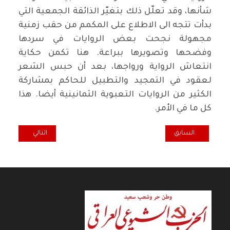
شأنها، وقد تعلّل ذلك بتغيّر الذائقة الجمعية التي
بدأت تتجه الى الاطلاع على المكمم من حقب زمنية
مجهولة نجحت بعض الروايات في سردها
وفضحها وتصويرها ببراعة. هنا تكمن حكاية
انتعاش الرواية ورواجها، بعد أن حبس الشعر
لعقود في التمجيد والتطبيل للحاكم بمشاركة
الكثير من الروايات التعبوية الثمانينية أيضا. هذا
كل ما في الأمر.
المقال السابق: عريان السيد خلف ومأثرته في الشعر والحياة
المقال التالي: عل
السابق
التالي