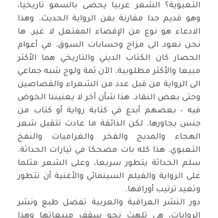
التعبوية؟ الشعر عربيا يحضى بالسمو تاريخيا،
وهو قديم جدا مقارنة بفن الرواية الحديث. وهذا
الادعاء هو نوع من الإقصاء المفتعل لا غير. ها
نحن نعود الى مزاج وحسابات السوق. في أعوام
الحصار كان الكتاب الديني والتاريخي هما الأكثر
مبيعا والأكثر مطلوبية. الآن ثمة ولوج شبه جماعي
الى الرواية من قبل عدد من الشعراء والقصاصين
وحتى بعض النقاد. هذا شأن آخر لا يعنيننا الخوض
فيه – بعضهم أبدع في كتابة رواية أو كتاب من
جنس يجاورها. لكن الذائقة ما عادت تتقبل شعر
الهجاء والمديح والفخر والغراميات والنفخ
التعبوي. هذا كله بات مضحكا في تيارات الحداثة.
سلم الحداثة يتطور سريعا، وعلى الشعر مثلما
على الرواية والفيلم السينمائي والأغنية أن تتطور
وتعيد ترتيب أوراقها.
دور النشر العراقية والعربية تفضل طبع ونشر
الروايات، هي تلهث نحو سقف مبيعاتها وهذا