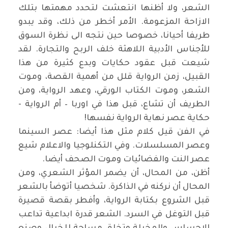
الشعر، ولا أظنها انتعشت لتحدد مهمتها بتلك
الازاحة المزعومة. الأمر أخطر من ذلك، وقد يبدو
طريفا أحيانا، خصوصا حين نتجه الى نظرة السوق
للأجناس الأدبية اللاهثة خلف الربح والتجارة. لقد
شيعت قبل عقود حكايات وبدع كثيرة من هذا
القبيل، زمن الرواية قلل من أهمية القصة، وموت
الشعر، وموت الكتاب الورقي، وعهد الرواية، ومن
الطريف أن تشاع، قبل هذا في اوربا – أم الرواية -
حكاية عصر نهاية الرواية نفسها!
في الفن قيل كلام مثل هذا أيضا: عصر السينما
وعصر المسلسلات. وفي التكنلوجيا والاعلام شيع
عصر النت والفضائيات وموت الصحف أيضا.
أظن، من المحال، أن يضمر المؤثر الشعري، ومن
المحال أن نركنه في الذاكرة. شخصيا أتوضأ بالشعر
قبل الشروع بكتابة الرواية، وأفطر بقصة قصيرة
قبل التوغل في السرد. الشعر قدرة ابداعية تداعب