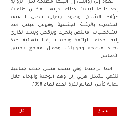
نعود إلى روايتنا، إن آليتها مظلمة لكن الرواية
بحد ذاتها ليست كذلك. فإنها تعكس طاقات
هؤلاء الشبان وضوء وحرارة فصل الصيف
المكهرب بالرغبة الجنسية وهوس عيش هذه
الشخصيات. فالنص يتحرك ويرقص ويشد القارئ
إليه بحدته الرائعة وبحساسية اللانهائية؛ حدة
نظرة مزعجة وحوارات، وجمال مفجع يحبس
الأنفاس.
إنها تراجيديا وهي نتيجة فشل خدعة جماعية
تنتهي بشكل هزلي إلى وهم الوحدة والإخاء خلال
نهاية كأس العالم لكرة القدم لعام 1998.
المقال السابق: اتحاد الأدباء يوجه رسالة دالة الى رئيس الوزراء
المقال التالي: 
السابق
التالي