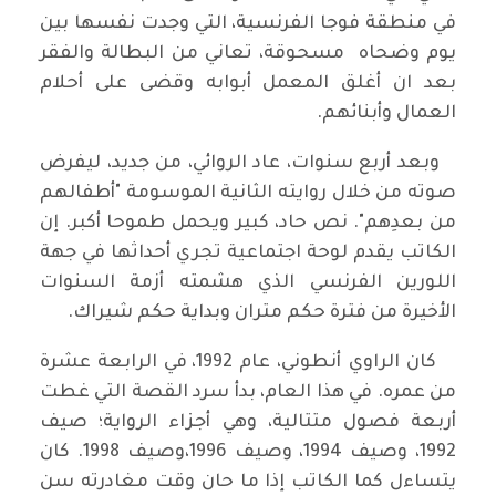
في منطقة فوجا الفرنسية، التي وجدت نفسها بين
يوم وضحاه مسحوقة، تعاني من البطالة والفقر
بعد ان أغلق المعمل أبوابه وقضى على أحلام
العمال وأبنائهم.
وبعد أربع سنوات، عاد الروائي، من جديد، ليفرض
صوته من خلال روايته الثانية الموسومة "أطفالهم
من بعدِهم". نص حاد، كبير ويحمل طموحا أكبر. إن
الكاتب يقدم لوحة اجتماعية تجري أحداثها في جهة
اللورين الفرنسي الذي هشمته أزمة السنوات
الأخيرة من فترة حكم متران وبداية حكم شيراك.
كان الراوي أنطوني، عام 1992، في الرابعة عشرة
من عمره. في هذا العام، بدأ سرد القصة التي غطت
أربعة فصول متتالية، وهي أجزاء الرواية؛ صيف
1992، وصيف 1994، وصيف 1996،وصيف 1998. كان
يتساءل كما الكاتب إذا ما حان وقت مغادرته سن