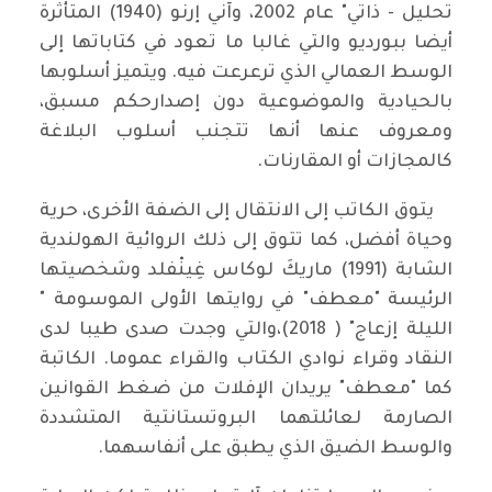
تحليل - ذاتي" عام 2002، وآني إرنو (1940) المتأثرة
أيضا ببورديو والتي غالبا ما تعود في كتاباتها إلى
الوسط العمالي الذي ترعرعت فيه. ويتميز أسلوبها
بالحيادية والموضوعية دون إصدارحكم مسبق،
ومعروف عنها أنها تتجنب أسلوب البلاغة
كالمجازات أو المقارنات.
يتوق الكاتب إلى الانتقال إلى الضفة الأخرى، حرية
وحياة أفضل، كما تتوق إلى ذلك الروائية الهولندية
الشابة (1991) ماريكَ لوكاس غِينْفلد وشخصيتها
الرئيسة "معطف" في روايتها الأولى الموسومة "
الليلة إزعاج" ( 2018)،والتي وجدت صدى طيبا لدى
النقاد وقراء نوادي الكتاب والقراء عموما. الكاتبة
كما "معطف" يريدان الإفلات من ضغط القوانين
الصارمة لعائلتهما البروتستانتية المتشددة
والوسط الضيق الذي يطبق على أنفاسهما.