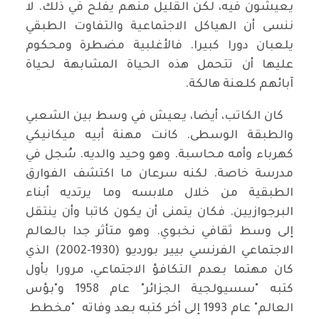
يعيشون فيه، لكن القليل منهم يفلح في ذلك. لا
ننسى أن الهياكل الاجتماعية والتفاوت الطبقي
يلعبان دورا كبيرا. فالأغلبية مضطرة ومحكوم
عليها أن تتحمل هذه الحياة المشابهة لحياة
آبائهم كلعنة هالكة.
كان الكاتب، أيضا، يعيش في وسط بين الشعبي
والطبقة الوسطى. كانت مهنة أبيه ميكانيكي
كهرباء وأمه محاسبة. وهو وحيد والديه. سُجل في
مدرسة خاصة. لكنه سرعان ما اكتشف الفوارق
الطبقية من خلال ملابسه وما يرتديه أبناء
البرجوازيين. فكان يتمنى أن يكون كاتبا وأن ينتقل
إلى وسط ثقافي نخبوي. وهو متأثر جدا بالعالم
الاجتماعي الفرنسي بيير بورديو (1930-2002) الذي
كان مهتما بعدم التكافؤ الاجتماعي، مرورا بأول
كتبه "سسيولجية الجزائر" عام 1958 و"بؤس
العالم" عام 1993 إلى أخر كتبه بعد وفاته "مخطط