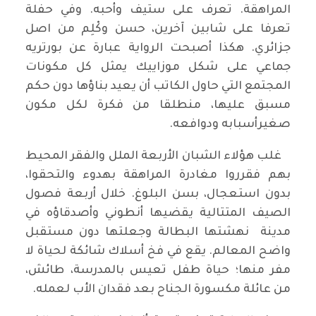
المراهقة. تعرف على ستيف وأحبه. وفي حفلة
تعرفا على شابين آخرين، حسن وكْلِم من اصل
جزائري. هكذا أصبحت الرواية عبارة عن بورتريه
جماعي على شكل موزاييك يمثل كل مكونات
المجتمع التي حاول الكاتب أن يعيد بناؤها دون حكم
مسبق عليها، منطلقا من فكرة لكل مكون
صغيرأسبابه ودوافعه.
غلب هؤلاء الشبان الأربعة الملل والفقر المحيط
بهم فقرروا مغادرة المراهقة بهدوء والتحقوا،
بدون استعجال، بسن البلوغ. خلال أربعة فصول
الصيف المتتالية يقضيها أنطوني وأصدقاؤه في
مدينة نهشتها البطالة وجعلتها دون مستقبل
واضح المعالم. يقع في فخ أسلاك شائكة لحياة لا
مفر منها؛ حياة طفل تعيس بالمدرسة، طائش،
من عائلة مكسورة الجناح بعد فقدان الأب لعمله.