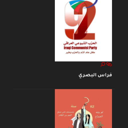
فراس البصري