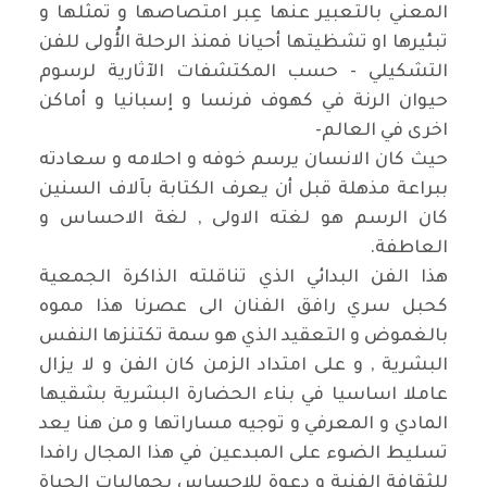
المعني بالتعبير عنها عِبر امتصاصها و تمثلها و
تبئيرها او تشظيتها أحيانا فمنذ الرحلة الأُولى للفن
التشكيلي - حسب المكتشفات الآثارية لرسوم
حيوان الرنة في كهوف فرنسا و إسبانيا و أماكن
اخرى في العالم
-
حيث كان الانسان يرسم خوفه و احلامه و سعادته
ببراعة مذهلة قبل أن يعرف الكتابة بآلاف السنين
كان الرسم هو لغته الاولى , لغة الاحساس و
العاطفة
.
هذا الفن البدائي الذي تناقلته الذاكرة الجمعية
كحبل سري رافق الفنان الى عصرنا هذا مموه
بالغموض و التعقيد الذي هو سمة تكتنزها النفس
البشرية , و على امتداد الزمن كان الفن و لا يزال
عاملا اساسيا في بناء الحضارة البشرية بشقيها
المادي و المعرفي و توجيه مساراتها و من هنا يعد
تسليط الضوء على المبدعين في هذا المجال رافدا
للثقافة الفنية و دعوة للإحساس بجماليات الحياة