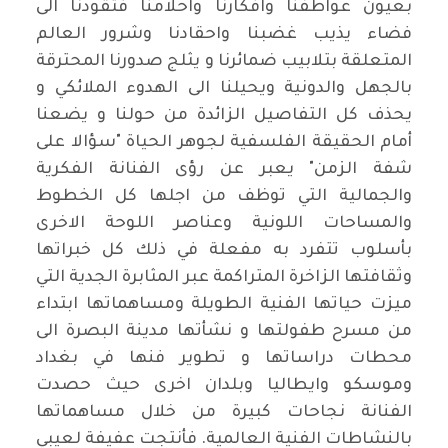
بعيون عواطفنا وافكارنا واحلامنا فتقودنا الى
فضاء يذيب غضبنا واحقادنا وشرور العالم
المتعلقة بتلابيب ضمائرنا و يثلج صدورنا المحترقة
بالجهل والدونية ويحيلنا الى الهدوء الملائكي و
يحذف كل التفاصيل الزائدة من حولنا و يضعنا
أمام الحقيقة الفلسفية لجوهر الحياة "سؤالا على
شفة الزمن" يعبر عن رؤى الفنانة الفكرية
والجمالية التي توظف من اجلها كل الخطوط
والمساحات اللونية وعناصر اللوحة الاخرى
بأسلوب تتفرد به مفعلة في ذلك كل خبراتها
وثقافتها الزاخرة المتراكمة عبر المثابرة الجدية التي
ميزت حياتها الفنية الطويلة ومساهماتها ابتداء
من مسرح طفولتها و نشأتها مدينة البصرة الى
محطات دراساتها و تطوير فنها في بغداد
وموسكو وايطاليا وبلدان اخرى حيث حصدت
الفنانة نجاحات كبيرة من خلال مساهماتها
بالنشاطات الفنية العالمية. فأنتجت عفيفة لعيبي