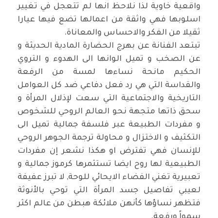
واقعية خاوية لذا نلاحظ انها لم تتعجل في تغيير
اسلوبها فهي واثقة من اعمالها تضع فيها عيارا
ثقيلا من الفكر والاحساس والمعاناة
.
تبتعد الفنانة عن بهرج الحضارة المادية الحديثة و
عن الصخب و تميل الوانها الى الهدوء و التروي
الحكيم مانحة نساءها لمسة من الرفعة
والقداسة التي هي رد فعل دفاعي ضد كل العوامل
التاريخية والاجتماعية التي سعت لإذلال المرأة و
سحق ذاتها متجهة نحو العالم الروحي للشخوص
و مفردات الطبيعة عبر فلسفة جمالية تميل الى
التكثيف و الاختزال و محاولة ترجمة الجوهر الروحي
للإنسان فهي تفترض او هكذا نشعر إن مفردات
الطبيعية لها روح ايضا تستثمرها كرموز جمالية و
تعبيرية تغني الفضاء الايحائي للوحة, لا تبرز عفيفة
لعيبي تفاصيل جسد المرأة التي توحي بالأنوثة
فتظهر نساؤها كأنهن ملائكة هبطن من عالم اكثر
سمواً ورفعة
.