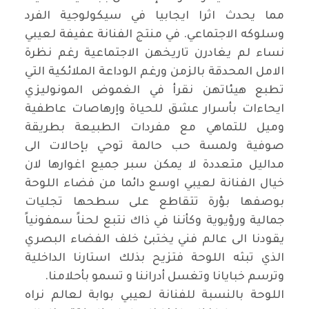
مما يحدث اثرا ايجابيا في سيكولوجية الفرد
وسلوكه الاجتماعي. في منتج الفنانة عفيفة لعيبي
نساء لم يغادرن تاريخهن الاجتماعية رغم نظرة
الامل المحدقة بالزمن ورغم الوداعة الملائكية التي
تطبع هيئاتهن نقرأ في الغموض المونوليزي
ايحاءات بأسرار عشق للحياة وإرهاصات عاطفية
وميل للتماهي مع مفردات الطبيعة بطريقة
صوفية ولمسة حب حالمة توحي بإحالات الى
مداليل متعددة لا يمكن سبر جميع اغوارها لان
خيال الفنانة لعيبي اوسع دائما من فضاء اللوحة
بوصفها بؤرة تتقاطع على سطحها تجليات
جمالية ورؤيوية وكأننا في ذاك نتبع لحناً سمفونياً
يقودنا الى عالم فني يختبئ خلف الفضاء البصري
الذي تبثه اللوحة فتزيح بذلك استارنا الداخلية
وترسم خبايانا وتغسل أدراننا و تسمو بأحلامنا
.
اللوحة بالنسبة للفنانة لعيبي بوابة لعالم نراه