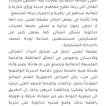
الفني نشاطا اجتماعيا يشارك فيه المتلقي مدركات
الفنان التي ربما تطرح مفاهيم جديدة ورؤى فكرية و
جمالية تساهم في تطرية و اخضرار حركة المجتمع
.
واذا تأملنا في بعض اعمال عفيفة لعيبي نجد انها
لا تنتقي رموزا تراثية و تضفي عليها لمسات
حداثوية بشكل انشائي كما يفعل كثير من
التشكيلين مستسهلين صناعة لوحة تتصف
بالحداثة التشكيلية
.
عفيفة لعيبي تحفر في صخور التراث العراقي
والانساني وتغوص في اعماق العاطفة وخلاصة
الفلسفة الجمالية وتصنع على نار هادئة بصبر وأناة
طبخة فنية ناضجة تحوي خلاصة التجربة الواقعية
التي مرت بكل المراحل التطورية لتقدم للعالم
انموذجاً يحمل تراكمات واضحة للجهد الفني حرفيا
وجماليا وفكريا وعاطفيا لتبرهن بذلك ان الطريق
الى عبقرية اللوحة يمر عبر معاناة شاقة و طويلة
رافضة بذلك وضع قشرة حداثوية على تجربة