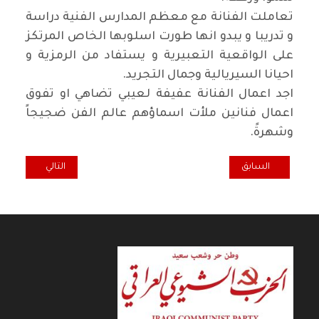
تعاملت الفنانة مع معظم المدارس الفنية دراسة
و تدريبا و يبدو انها طورت اسلوبها الخاص المرتكز
على الواقعية التعبيرية و يستفاد من الرمزية و
احيانا السيريالية وجمال التجريد
.
اجد اعمال الفنانة عفيفة لعيبي تضاهي او تفوق
اعمال فنانين ملأت اسماؤهم عالم الفن ضجيجاً
وشهرةً
.
المقال السابق: التوالي السردي واستظهار الحكاية
المقال التالي: ن
السابق
التالي