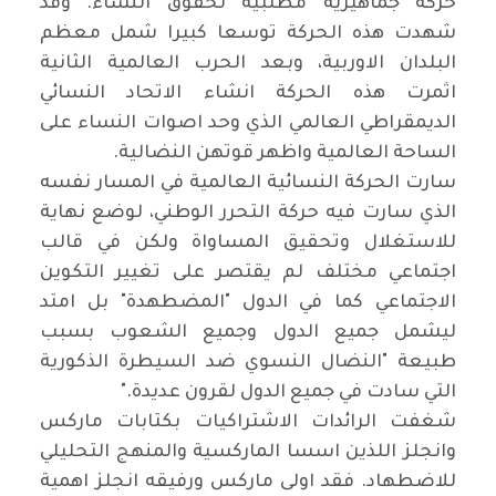
حركة جماهيرية مطلبية لحقوق النساء. وقد
شهدت هذه الحركة توسعا كبيرا شمل معظم
البلدان الاوربية، وبعد الحرب العالمية الثانية
اثمرت هذه الحركة انشاء الاتحاد النسائي
الديمقراطي العالمي الذي وحد اصوات النساء على
الساحة العالمية واظهر قوتهن النضالية
.
سارت الحركة النسائية العالمية في المسار نفسه
الذي سارت فيه حركة التحرر الوطني، لوضع نهاية
للاستغلال وتحقيق المساواة ولكن في قالب
اجتماعي مختلف لم يقتصر على تغيير التكوين
الاجتماعي كما في الدول "المضطهدة" بل امتد
ليشمل جميع الدول وجميع الشعوب بسبب
طبيعة "النضال النسوي ضد السيطرة الذكورية
التي سادت في جميع الدول لقرون عديدة
".
شغفت الرائدات الاشتراكيات بكتابات ماركس
وانجلز اللذين اسسا الماركسية والمنهج التحليلي
للاضطهاد. فقد اولى ماركس ورفيقه انجلز اهمية