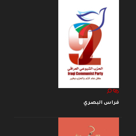
فراس البصري