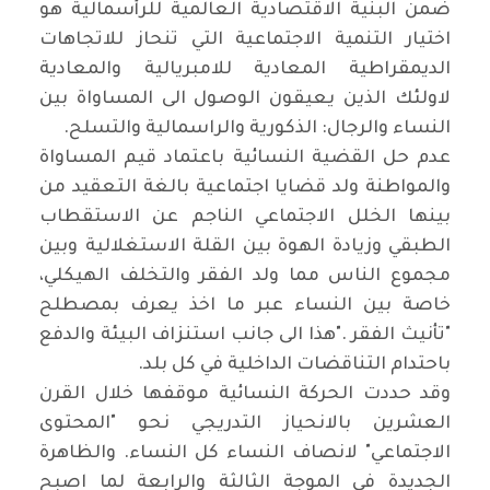
ضمن البنية الاقتصادية العالمية للرأسمالية هو
اختيار التنمية الاجتماعية التي تنحاز للاتجاهات
الديمقراطية المعادية للامبريالية والمعادية
لاولئك الذين يعيقون الوصول الى المساواة بين
النساء والرجال: الذكورية والراسمالية والتسلح
.
عدم حل القضية النسائية باعتماد قيم المساواة
والمواطنة ولد قضايا اجتماعية بالغة التعقيد من
بينها الخلل الاجتماعي الناجم عن الاستقطاب
الطبقي وزيادة الهوة بين القلة الاستغلالية وبين
مجموع الناس مما ولد الفقر والتخلف الهيكلي،
خاصة بين النساء عبر ما اخذ يعرف بمصطلح
"تأنيث الفقر
".
هذا الى جانب استنزاف البيئة والدفع
باحتدام التناقضات الداخلية في كل بلد
.
وقد حددت الحركة النسائية موقفها خلال القرن
العشرين بالانحياز التدريجي نحو "المحتوى
الاجتماعي" لانصاف النساء كل النساء. والظاهرة
الجديدة في الموجة الثالثة والرابعة لما اصبح