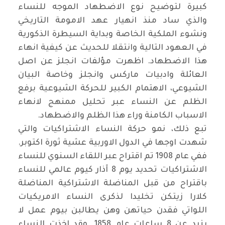
كبيرة لتوضيح نوع الاضطهاد الموجه للنساء
والذي ساد منذ انهيار عهد الامومة التاريخي
ونشوء الملكية الخاصة وبداية السيطرة الذكورية
في العهود التالية وانتقلا للحديث عن كيفية انهاء
هذا الاضطهاد. اظهرت مؤلفات انجلز عن اصل
العائلة وادبيات ماركس وانجلز وخاصة البيان
الشيوعي، الاهتمام الكبير للحركة الشيوعية برفع
الظلم عن النساء عبر تحليل ممنهج لانهاء
الاسباب الكامنة وراء هذا الظلم والاضطهاد
.
تبع ذلك، نمو حركة النساء الاشتراكيات والتي
شهدت اوجها في الدول الاوربية عشية ثورة اكتوبر.
ففي عام 1908 تم اقتراح عبر اللقاء السنوي للنساء
الاشتراكيات تحديد يوم 8 آذار كيوم عالمي للنساء
باقتراح من قبل المناضلة الاشتراكية المناضلة
كلارا زيتكن تخليدا لذكرى النساء الامريكيات
اللواتي فقدن حياتهن وهن يطالبن بيوم عمل لا
يزيد عن 8 ساعات عام 1858. وقد اخذت النساء