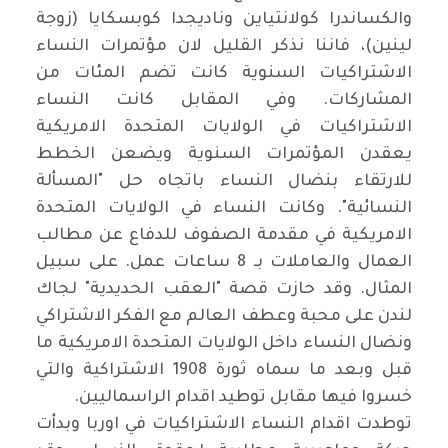
والكساندرا كولانتياين وناديجدا كوبسكايا (زوجة
لينين)، فاننا نذكر القليل لان مؤتمرات النساء
الاشتراكيات السنوية كانت تضم المئات من
المشاركات. وفي المقابل كانت النساء
الاشتراكيات في الولايات المتحدة الامريكية
يعقدن المؤتمرات السنوية ويضعن الخطط
للارتقاء بنضال النساء باتجاه حل "المسألة
النسائية". وكانت النساء في الولايات المتحدة
الامريكية في مقدمة الصفوف للدفاع عن مطالب
العمال والعاملات بـ 8 ساعات عمل. على سبيل
المثال. وقد حازت قصة "العقب الحديدية" لجاك
لندن على محبة وعطف العالم مع الفكر الاشتراكي
ونضال النساء داخل الولايات المتحدة الامريكية ما
قبل وبعد ما سماه ثورة 1908 الاشتراكية والتي
خسروا فيها مقابل توطيد اقدام الراسماليين
.
توطدت اقدام النساء الاشتراكيات في اوربا وبدأت