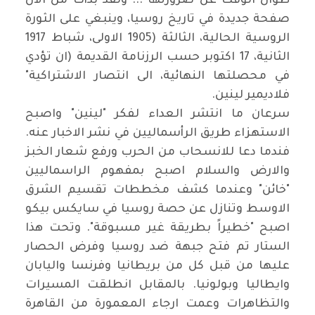
طوال الوقت عن ضرورتها ... ولقد بدأت من الآن
صفحة جديدة في تاريخ روسيا، وينبغي على الثورة
الروسية الحالية، الثالثة (1905 الاولى، شباط 1917
الثانية، 17 اكتوبر حسب الرزنامة القديمة
)
ان تؤدي
في محصلتها النهائية، الى انتصار الاشتراكية"
فلاديمير لينين
.
سرعان ما انتشر العداء لفكر "لينين" واصبح
الاستهزاء طريق الرأسماليين في نشر الاخبار عنه.
فندما دعا للانسحاب من الحرب ورفع شعار الخبز
والارض والسلام اصبح بمفهوم الراسماليين
"خائن" وعندما كشف مخططات تقسيم الشرق
الاوسط وتنازل عن حصة روسيا في سايكس بيكو
اصبح "خطيراً بطريقة غير مسبوقة". وتحت هذا
الستار تم فتح جبهة ضد روسيا وفرض الحصار
عليها من قبل كل من بريطانيا وفرنسا واليابان
وايطاليا وبولونيا. بالمقابل انطلقت المسيرات
والتظاهرات وعمت ارجاء المعمورة من القاهرة