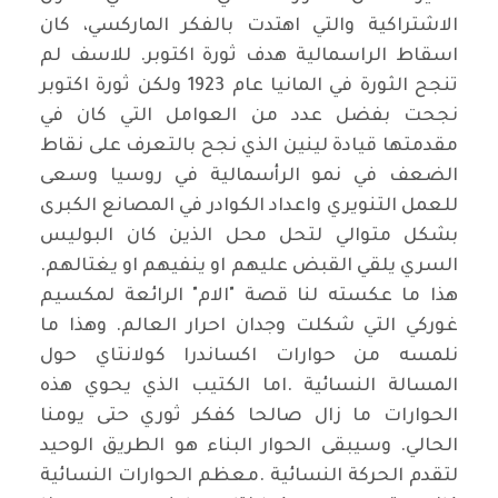
الاشتراكية والتي اهتدت بالفكر الماركسي، كان
اسقاط الراسمالية هدف ثورة اكتوبر. للاسف لم
تنجح الثورة في المانيا عام 1923 ولكن ثورة اكتوبر
نجحت بفضل عدد من العوامل التي كان في
مقدمتها قيادة لينين الذي نجح بالتعرف على نقاط
الضعف في نمو الرأسمالية في روسيا وسعى
للعمل التنويري واعداد الكوادر في المصانع الكبرى
بشكل متوالي لتحل محل الذين كان البوليس
السري يلقي القبض عليهم او ينفيهم او يغتالهم
.
هذا ما عكسته لنا قصة "الام" الرائعة لمكسيم
غوركي التي شكلت وجدان احرار العالم. وهذا ما
نلمسه من حوارات اكساندرا كولانتاي حول
المسالة النسائية
.
اما الكتيب الذي يحوي هذه
الحوارات ما زال صالحا كفكر ثوري حتى يومنا
الحالي. وسيبقى الحوار البناء هو الطريق الوحيد
لتقدم الحركة النسائية
.
معظم الحوارات النسائية