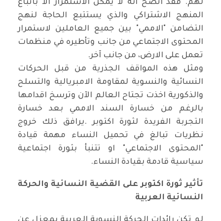
لهم. فقد اتضح انه لا يمكن الاستمرار الا باتباع
المنهج الاشتراكي والذي يستتبع الحاجة لنهج
التضامن "الاممي" بين جميع العاملين لاستمرار
المحتوى الاجتماعي من جانب وتأطيره في منظمات
تعمل على الارض، من جانب آخر
.
ومثل هذه المواقف الجذرية من قبل الحركات
النسائية والنسوية لمقاومة الامبريالية والتسلح
والذكورية اخذت تجتاح العالم الآن وترسخ اقدامها
بالرغم من خسارة السند الاممي بعد خسارة
التجربة الفريدة لثورة اكتوبر
.
يرافق ذلك خروج
نظريات تبالغ في تحميل النساء مهمة قيادة
"المحتوى الاجتماعي" او تتنبأ بثورة اجتماعية
سياسية قادمة بقيادة النساء
.
تأثير ثورة اكتوبر على القضية النسائية والحركة
النسائية العربية
لم تكن رائدات الحركة النسوية العربية بمعزل عن