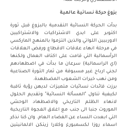
الاستعماري وخرجت منه
.
بزوغ حركة نسائية عالمية
بدأت الحركة النسائية التقدمية بالبزوغ قبل ثورة
اكتوبر على ايدي الاشتراكيات والاشتراكيين
الاوربيين اللواتي والذين التزموا بالمنهج الماركسي
في مرحلة انهاء علاقات الاقطاع ورفض العلاقات
الرأسمالية التي قامت على اكتاف العمال ولكنها
(اي الراسمالية) سرعان ما بدأت في اضطهادهم
لجني ارباح غير مسبوقة من ثمار الثورة الصناعية
ومن نهب خيرات الشعوب المضطهدة
.
برزت قائدات نسائيات متميزات لديهن رؤية ثاقبة
لكيفية تناول "المسألة النسائية" وتقديم الحلول
لانهاء الظلم التاريخي والاضطهاد الوحشي
الموروث جنبا الى جنب مع اغلاق الفجوة التاريخية
التي ابعدت النساء عن الفضاء العام. وان كنا نذكر
اسماء روزا لكسمبورغ وكلارا زيتكن الالمانيتين