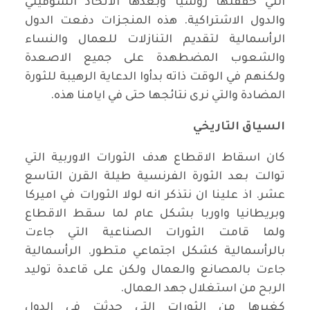
التي حققتها روسيا وبعدها الاتحاد السوفيتي
والدول الاشتراكية. هذه المنجزات دفعت الدول
الرأسمالية لتقديم التنازلات للعمال والنساء
والشعوب المضطهدة على جميع الاصعدة
ولكنهم في الوقت ذاته بدأوا الدعاية الرهيبة للثورة
المضادة والتي نرى نتائجها حتى في ايامنا هذه
.
السياق التاريخي
كان اسقاط الاقطاع هدف الثورات الاوربية التي
توالت بعد الثورة الفرنسية طيلة القرن التاسع
عشر. اذ علينا ان نتذكر انه لولا الثورات في اميركا
وبريطانيا واوربا بشكل عام لما سقط الاقطاع
ولما قامت الثورات الصناعية التي جاءت
بالرأسمالية كشكل اجتماعي متطور. الرأسمالية
جاءت بالمصانع والعمال ولكن على قاعدة توليد
الربح من استغلال جهد العمال
.
كغيرها من الثورات التي حدثت في الدول