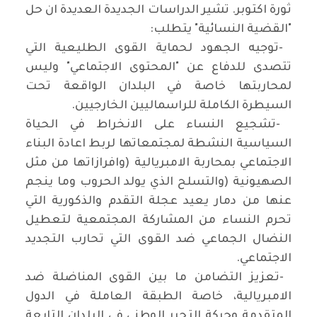
ثورة اكتوبر. تشير الدراسات الجديدة العديدة ان حل
"القضية النسائية" يتطلب
:
-
توجيه الجهود لحماية القوى الطليعية التي
تتصدى للدفاع عن "المحتوى الاجتماعي" وليس
لمحاربتها خاصة في البلدان الواقعة تحت
السيطرة الكاملة للراسماليين الخارجيين
.
-
تشجيع النساء على الانخراط في الحياة
السياسية النشطة لمجتمعاتها لربط اعادة البناء
الاجتماعي بمحاربة الامبريالية (وافرازاتها من مثل
الصهيونية
)
والتسلح الذي يولد الحروب وما ينجم
عنها من دمار يعيد عجلة التقدم والذكورية التي
تحرم النساء من المشاركة المجتمعية لتعطيل
النضال الجماعي ضد القوى التي تحارب التجديد
الاجتماعي
.
-
تعزيز التضامن ما بين القوى المناضلة ضد
الامبريالية، خاصة الطبقة العاملة في الدول
المتقدمة وحركة التحرر الوطني في البلدان التابعة