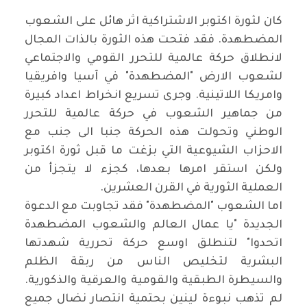
كان لثورة اكتوبر الاشتراكية اثر هائل على الشعوب
المضطهدة. فقد فتحت هذه الثورة بالذات المجال
لانطلاق حركة عالمية للتحرر القومي والاجتماعي
لشعوب الارض "المضطهدة" في آسيا وافريقيا
وامريكا اللاتينية. وجرى تسريع انخراط اعداد كبيرة
من جماهير الشعوب في حركة عالمية للتحرر
الوطني وتحولت هذه الحركة جنبا الى جنب مع
الاحزاب الشيوعية التي بزغت ما قبل ثورة اكتوبر
ولكن استقر امرها بعدها، كجزء لا يتجزأ من
العملية الثورية في القرن العشرين
.
اما الشعوب "المضطهدة" فقد تجاوبت مع الدعوة
الجديدة "يا عمال العالم والشعوب المضطهدة
اتحدوا" لتنطلق اوسع حركة تحررية شهدتها
البشرية لتخليص الناس من ربقة الظلم
والسيطرة الطبقية والقومية والعرقية والذكورية.
لم تذهب نبوءة لينين بحتمية انتصار نضال جميع