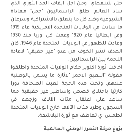
حتى شنغهاي. ومن اجل ايقاف المد الثوري الذي
ساد العالم اطلق الراسماليون "حمى" معاداة
الشيوعية وضد كل ما يتعلق بالاشتراكية وسرعان
ما سادت في الولايات المتحدة الامريكية عام 1919
وفي ايطاليا عام 1920 وعمت كل اوربا منذ 1930
وعادت للظهور في الولايات المتحدة عام 1946. كان
الهدف نشر الخوف من عدو "غير حقيقي" لاعادة
اللحمة بين الراسماليين
.
اخافت ثورة اكتوبر حكام الولايات المتحدة واطلقوا
مقولة "البعبع الاحمر
"
لاثارة ما يسمى بالوطنية
عندهم. وتحت هذه الحجة لعبت الصحافة دورا
كارثيا باختلاق قصص واساطير غير حقيقية مما
ساعد على اعتقال مئات الآلاف وزجهم في
السجون وطرد مئات الآلاف خارج الولايات المتحدة
لطمس اي تعاطف مع ثورة البلاشفة
.
بزوغ حركة التحرر الوطني العالمية