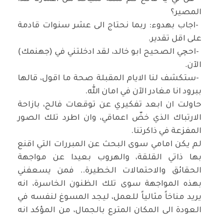
المصير؟
-
اجاب بهدوء: ربما نحتاج الى عشر سنوات قادمة
على اقل تقدير
.
-
احچي الصحيح ابو خالد، لقد ادخلتني في (جهنمك)
الآن
.
-
ستكشف لنا الايام المقبلة صحة ما اقول، قالها
ببرود انا مغادر الآن في امان الله
.
حاولت ان ابعد تفكيري عن توقعات فالح، بازاحة
الارتباك الذي خضّ اعماقي، وان اطرد تلك الصور
المفزعة في ذاكرتنا
.
لم يكن امامي سوى البحث عن المبررات التي اقنع
بها ذاتي القلقة، والهروب بعيدا عن مواجهة
الحقائق والاحتمالات الخطيرة.. فمن يسعفني
بهذه المواجهة سوى تلك الظنون الخاسرة، انه
يريد مناخاً مثالياً للعمل، ليجد المسوغ لنفسه في
العودة الى المكان المترع بالجمال، من المؤكد انه