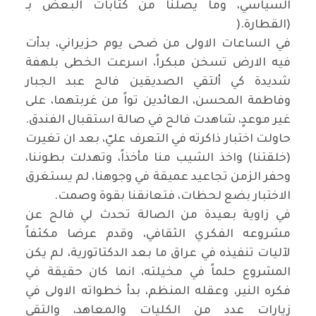
السياسي، وما يصلنا من كتابات البعض بـ
(القطارة
).
في الساعات الاولى من ضحى يوم حزيراني، بدأت
فيه الارض تسخن مبكراً، اسرعت الخطى بلهفة
شديدة كي ألتقي الصديقين فالح عبد الجبار
وفاطمة المحسن، العائدين تواً من غربتهما، على
غير موعدٍ، شاهدت فالح في صالة استقبال الفندق
.
حاولت اختبار ذاكرته في التعرف عليّ، بعد ان تغيرت
(خلقتنا) واخذ الشيب منا مأخذاً، وتهدلت بطوننا،
وحفر الزمن تجاعيد عميقة في وجوهنا، لم يستغرق
الاختبار بضع لحظات، فتعانقنا بقوة وصمت
.
في زاوية بعيدة من الصالة تحدث لي فالح عن
مشروعه الفكري الثقافي، وقدم عرضا مكثفاً
لآليات تنفيذه في عراق ما بعد الدكتاتورية، لم يكن
المشروع حلماً في مخيلته، انما كان حقيقة في
فكره النير، وعقله المنظم، بدأ خطواته الاولى في
زيارات عدد من الكليات والمعاهد، والتقى