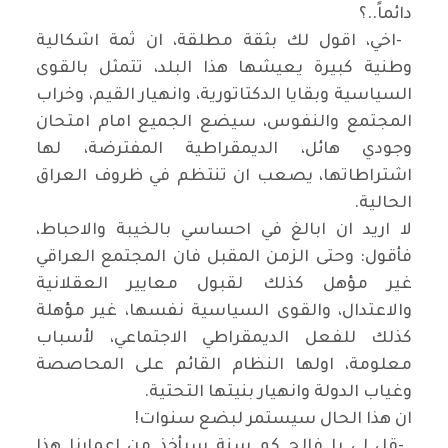
دائماً..؟
-
اخي، اقول لك بثقة مطلقة، ان ثمة اشكالية
وطنية كبيرة يعيشها هذا البلد، تتمثل بالقوى
السياسية وبقايا الدكتاتورية، وانهيار القيم، وخراب
المجتمع والنفوس، سيضع الجميع امام امتحان
وجودي هائل، الديمقراطية المفترضة، لها
اشتراطاتها، يصعب ان تنتظم في ظروف العراق
الحالية
.
لا اريد ان ابالغ في احساسي بالخيبة والاحباط،
فأقول: وحتى الزمن المقبل فان المجتمع العراقي
غير مؤهل كذلك لقبول معايير العقلانية
والاعتدال، والقوى السياسية نفسها، غير مؤهلة
كذلك للفعل الديمقراطي الاجتماعي، لأسباب
معلومة، اولها النظام القائم على المحاصصة
وغياب الدولة وانهيار بنيتها التحتية
.
ان هذا الحال سيستمر لبضع سنوات
!
-
قل لي يا فالح كم سنة سيأخذ من اعمارنا هذا