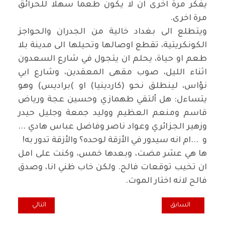
يفكر مرة اخرى ان لا يكون طعما سهلا للحرائق
مرة اخرى
.
ويتطلع الى بغداد خالية من الجدران والحواجز
الكونكريتية، تقطع اوصالها وتحيلها الى مدينة بلا
طعم او حياة، يحلم ان يتجول في شارع السعدون
اثناء الليل، صوب مقهى المعقدين، وشارع ابي
نؤاس، لينطلق نحو (كاردينيا) او
(
براديس) وهو
يتساءل: هل ألتقي طهمازي وحسين عجة ورياض
قاسم ومنعم العظيم ووليد جمعة وجليل حيدر
وزهير الجزائري وعواد ناصر وفاضل عباس هادي ...
و
...
ام انه سيدور في الأزقة لوحده؟ والأزقة تدور به
!
ها هي عشر مضت، وبعدها خمس، وكنت على امل
ان تخيب توقعات فالح. ولكن خاب ظني انا، وصدق
فالح لانه اختار الموت
.
المقال السابق: العمامة والأفندي.. والعمامة
المقال التالي: رح
السابق
التالي