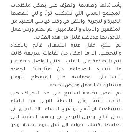
بأساتذتها وطلابها، وتعرّف على بعض منظمات
المجتمع المدني التي تشكلت تواً، والتي تنقصها
الخبرة والتجربة، والتقى في وقت قياسي العديد من
المثقفين والادباء والاعلاميين، ثم نظم ورش عمل
التحق بها عدد غير قليل من هذه الفئات
.
لم نلتقِ خلال فترة انشغال فالح بالاعداد
والتحضير، الا ما امكن من لقاءات سريعة كانت
تتم بالصدفة على الاغلب، لكنني اتواصل معه عبر
ما تنشره الصحافة من متابعات لجهده
الاستثنائي، وحماسه غير المنقطع لتوفير
مستلزمات العمل وفرص نجاحه
.
لم تمض بضعة اسابيع على هذا الحراك، حتى
التقينا ثانية. وفي اللحظة الاولى من اللقاء
استطعت ان ألمح بوضوح اختفاء ذاك البريق في
عيني فالح، وذبول التوهج في وجهه، الحقيبة التي
يعلقها بكتفه، تحولت الى ثقل ينوء بحمله، وهو