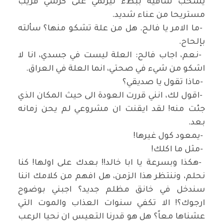
يسحب ساقيه ببطء ليرتمي على كرسي قريب
مستريحا من عناء شديد
.
-
ما الامر يا فالح. هل من علة تشكو منها؟ سألته
بإلحاح
.
-
نعم، اجاب فالح: العلة ليست في جسدي، انا لا
اشكو من شيء في صحتي، انما العلة في العراق
.
-
ماذا تقول يا صديقي؟
-
اقول لك، انني قررت العودة الى حيث المكان الذي
جئت منه! لقد ايقنت ان مشروعي لم يحن زمانه
بعد
.
-
يمعود كول غيرها
!
-
مثل ما اكلك
!
-
هكذا وبسرعة يا ابا خالد!! بعدك على اولها! كنا
نحلم، وننتظر هذا الزمن، هل افهم من كلامك اننا
سندخل في خانق مظلم جديد؟ اجبني بوضوح
ارجوك؟! الا تكفي سنوات العذاب والموت التي
عشناها معاً؟ هل هو قدرنا التعيس ان نحيا الرعب