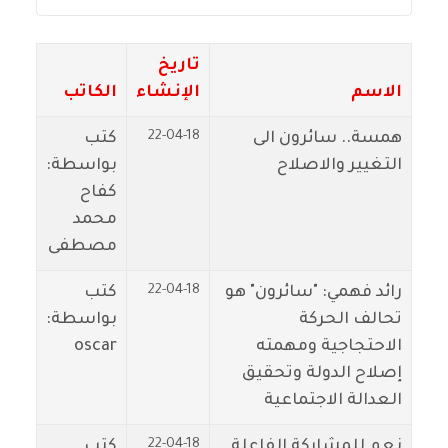
تاريخ
الاسم
الإنشاء
الكاتب
22-04-18
همسة.. سائرون الى
كتب
التغيير والاصلاح
بواسطة:
كفاح
محمد
مصطفى
22-04-18
رائد فهمي: "سائرون" هو
كتب
تحالف الحركة
بواسطة:
الاحتجاجية ومهمته
oscar
إصلاح الدولة وتحقيق
العدالة الاجتماعية
22-04-18
نعم للمشاركة الفاعلة
كتب