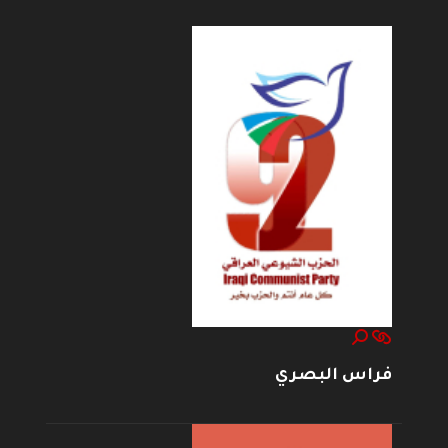
فراس البصري