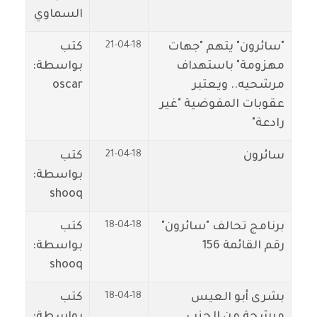
السماوي
21-04-18
"سائرون" يتهم "جهات
كتب
مهزومة" باستهداف
بواسطة:
مرشحيه.. ويعتبر
oscar
عقوبات المفوضية "غير
رادعة"
21-04-18
سائرون
كتب
بواسطة:
shooq
18-04-18
برنامج تحالف "سائرون"
كتب
رقم القائمة 156
بواسطة:
shooq
18-04-18
بشرى أبو العيس
كتب
مرشحة من الحزب
بواسطة: