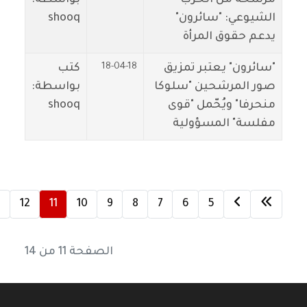
الشيوعي: "سائرون"
shooq
يدعم حقوق المرأة
18-04-18
"سائرون" يعتبر تمزيق
كتب
صور المرشحين "سلوكا
بواسطة:
منحرفا" ويُحّمل "قوى
shooq
مفلسة" المسؤولية
3
12
11
10
9
8
7
6
5
الصفحة 11 من 14