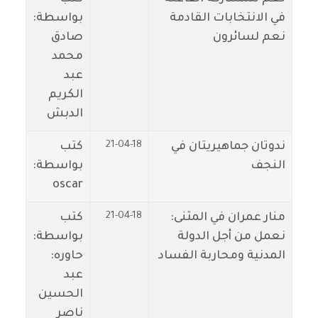
في الانتخابات القادمة
بواسطة:
نعم لسائرون
صادق
محمد
عبد
الكريم
الدبش
21-04-18
ندوتان جماهيريتان في
كتب
النجف
بواسطة:
oscar
21-04-18
منار عمران في المثنى:
كتب
نعمل من أجل الدولة
بواسطة:
المدنية ومحاربة الفساد
حاوره:
عبد
الحسين
ناصر