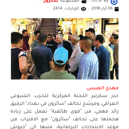
By
oscar
المجموعة:
سائرون
06 أيار 2018
الزيارات: 2414
مهدي العيسى
حذر سكرتير اللجنة المركزية للحزب الشيوعي
العراقي، ومرشح تحالف "سائرون في بغداد" الرفيق
رائد فهمي، من "قوى طائفية" تعمل على زيادة
هجمتها على تحالف "سائرون" مع الاقتراب من
موعد الانتخابات البرلمانية، منبها الى "جيوش