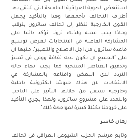
واردف "مما تقدم يمكن القول بأن هذا التحالف
استنهض الهوية العراقية الجامعة التي تلتقي بها
أطراف التحالف بأجمعها وهذا بالتأكيد يجعل
القوى الخارجية تنظر إلى تحالف سائرون بترقب
وماذا يجب عمله ولذلك ترونا نؤكد دائما على
المشاركة الفاعلة في الانتخابات لغرض توسيع
قاعدة سائرون من اجل الاصلاح والتغيير"، منبها ان
على "الجميع ان يكون لديه ثقافة ووعي في تمييز
وتدقيق العناصر المنتخبة كما يجب انهاء حالة
التردد لدى البعض واقناعه بالمشاركة في
الانتخابات لان هناك جيوشا الكترونية داخلية
وخارجية تسعى من خلالها التأثير على الناخب
والتمدد على مشروع سائرون، ولهذا يجري التأكيد
على خروجنا بكتلة كبيرة لمواجهة ذلك".
رهان خاسر
وتابع مرشح الحزب الشيوعي العراقي في تحالف