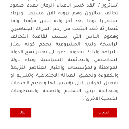
"سائرون"، "لقد خسر الاعداء الرهان بعدم صمود
تحالف سائرون وهم يرونه الان مستقرا ويزداد
استقرارا يوما بعد آخر وانه ليس مؤقتا، واما
شعاراته فقد انبثقت من رحم الحراك الجماهيري
وهموم الناس التي اسست لقاعدة التحالف
الراسخة ولديه المشروعية بحكم كونه يمتاز
بالنزاهة ولذلك تجدونه يدعو الى تغيير نهج الدولة
التحاصصي والطائفية السياسية وبناء دولة
المواطنة والمؤسسات واختيار العناصر النزيهة
والكفوءة وتحقيق العدالة الاجتماعية وتشريع او
تفعيل القوانين التي تؤسس لها وتقديم الخدمات
ومعالجة تردي التعليم والصحة والمنظومات
الخدمية الاخرى".
المقال السابق: نشاط تحالف سائرون 7 أيار
المقال التالي: "س
السابق
التالي