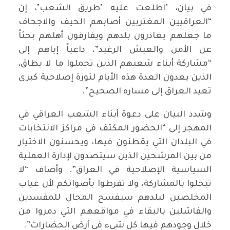
في بيان، "اطلعت عليه "طريق الشعب"، إن
“العراقيين المغتربين أصابهم الحيف والاجحاف
ما جعلهم يغادرون بلدهم ويفارقون أهلهم بحثاً
عن الأمن والعيش الرغيد”، داعياً إياهم إلى
“مشاركة أبناء شعبهم الذين تحملوا ما لا يطاق،
الذين يعدون العدة هذه الأيام لثورة إصلاحية كبرى
تعيد العراق إلى مساره الصحيح”.
وشدد البيان على دعوة أبناء الشعب العراقي في
المهجر إلى “الحضور المكثف في مراكز الانتخابات
في البلدان التي يقطنون فيها، ويحسنون الاختيار
من بين المرشحين الذين سيتصدون لإدارة العملية
السياسية الإصلاحية في العراق”. وأضاف “لا
تبخلوا بالمشاركة، ولا تفرطوا بأصواتكم لأن غياب
المخلصين لبلدهم سيفسح المجال للمفسدين
والفاشلين بالبقاء في مواقعهم التي دمروا من
خلال وجودهم فيها كل شيء في أرض الحضارات”.