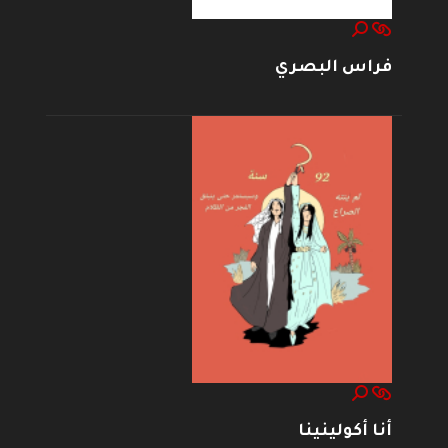
فراس البصري
أنا أكولينينا