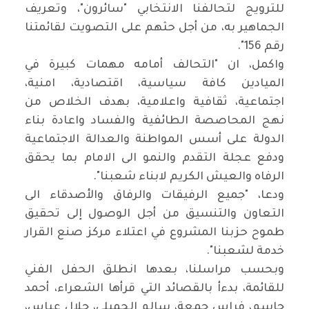
للترويج لتحالفنا الانتخابي "سائرون"، وتعريف
الجماهير به، من أجل حثهم على التصويت لقائمتنا
رقم 156".
واكمل، ان "التحالف أمامه مهمات كبيرة في
الميادين كافة سياسية، اقتصادية، امنية،
اجتماعية، ثقافية واعلامية، بهدف الخلاص من
نهج المحاصصة الطائفية والفساد واعادة بناء
الدولة على أسس المواطنة والعدالة الاجتماعية
ودفع عجلة التقدم والنمو الى الامام بما يحقق
الرفاه والعيش الكريم لابناء شعبنا".
ودعا، "جميع الرفيقات والرفاق والأصدقاء الى
التعاون والتنسيق من أجل الوصول إلى تحقيق
طموح حزبنا المشروع في اعتلاء مركز صنع القرار
خدمة لشعبنا".
وبحسب مراسلنا، بعدها انطلق الحفل الفني
للقائمة، بدءأ بالقصائد التي قرأها الشعراء، أحمد
جاسم، فراس جمعة، سالم الجميلي، جلال عباس،