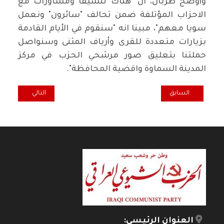
وأوضح طربال، ان "هناك تنسيقا ومشاورات مع
الاحزاب المؤتلفة ضمن تحالف "سائرون" ونعمل
سويا معهم"، مبينا انه "سنقوم في الأيام القادمة
بزيارات متعددة للقرى وأرياف المثنى وسنواصل
حملتنا بتعليق صور مرشحي الحزب في مركز
المدينة السماوة واقضية المحافظة".
المقال السابق: الدكتور علي ابراهيم في ناحية القاسم
المقال التالي: س
السابق
التالي
العنوان الرئيسي: