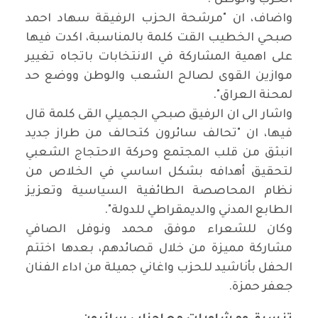
الحزب والوطن".
واضاف، ان "مرشحة الحزب الرفيقة سهاد احمد
صبحي الخطيب القت كلمة بالمناسبة، اكدت فيها
على اهمية المشاركة في الانتخابات باتجاه تغيير
موازين القوى لصالح الشعب والوطن ووضع حد
لمحنة العراق".
واشار الى ان الرفيق صبحي الجميلي القى كلمة قال
فيها، ان "تحالف سائرون كتحالف من طراز جديد
انبثق من قلب المجتمع وحركة الاحتجاج الشعبي
لتحقيق أهدافه بشكل اساسي في الخلاص من
نظام المحاصصة الطائفية السياسية وتعزيز
الطابع المدني والديمقراطي للدولة".
وكان للشعراء موفق محمد ونوفل الصافي
مشاركة مميزة من خلال قصائدهم، بعدها اختتم
الحفل بأناشيد للحزب واغاني جميلة من اداء الفنان
جعفر حمزة.