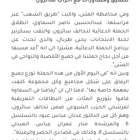
تنسيق ومشاورات مع احزاب سائرون
وفي محافظة المثنى، واكبت "طريق الشعب" عبر
مراسلها، عبدالحسين ناصر السماوي، انطلاق
الحملة الدعائية لتحالف سائرون، والتقت بسكرتير
لجنة الانتخابات يحيى طربال، والذي تحدث عن
برنامج الحملة الدعائية، مشيرا الى انه "أعد مسبقا
من أجل نجاح حملتنا في جميع الأقضية والنواحي في
المثنى".
وبين انه "في اليوم الأول من هذه الحملة توزع جميع
الرفاق على شكل مجاميع وكل مجموعة كلفت
بمهمة خاصة بها"، لافتا الى ان "رفاقنا في السماوة
قاموا بتوزيع المئات من البطاقات التعريفية
لمرشحي الحزب الشيوعي ضمن تحالف سائرون،
وهم كل من الدكتور عدنان عباس عبود بالتسلسل
6 والمرشحة منار عمران عباس العبدلي
بالتسلسل 8، وكذلك في قضاءي الخضر والرميثة".