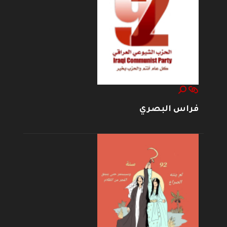
فراس البصري