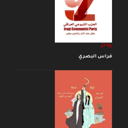
فراس البصري