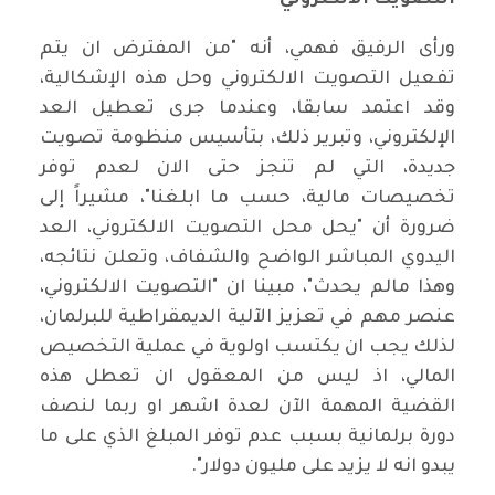
التصويت الالكتروني
ورأى الرفيق فهمي، أنه "من المفترض ان يتم
تفعيل التصويت الالكتروني وحل هذه الإشكالية،
وقد اعتمد سابقا، وعندما جرى تعطيل العد
الإلكتروني، وتبرير ذلك، بتأسيس منظومة تصويت
جديدة، التي لم تنجز حتى الان لعدم توفر
تخصيصات مالية، حسب ما ابلغنا"، مشيراً إلى
ضرورة أن "يحل محل التصويت الالكتروني، العد
اليدوي المباشر الواضح والشفاف، وتعلن نتائجه،
وهذا مالم يحدث"، مبينا ان "التصويت الالكتروني،
عنصر مهم في تعزيز الآلية الديمقراطية للبرلمان،
لذلك يجب ان يكتسب اولوية في عملية التخصيص
المالي، اذ ليس من المعقول ان تعطل هذه
القضية المهمة الآن لعدة اشهر او ربما لنصف
دورة برلمانية بسبب عدم توفر المبلغ الذي على ما
يبدو انه لا يزيد على مليون دولار".