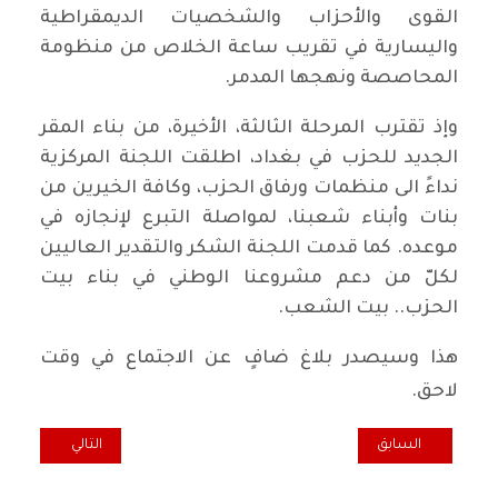
القوى والأحزاب والشخصيات الديمقراطية
واليسارية في تقريب ساعة الخلاص من منظومة
المحاصصة ونهجها المدمر.
وإذ تقترب المرحلة الثالثة، الأخيرة، من بناء المقر
الجديد للحزب في بغداد، اطلقت اللجنة المركزية
نداءً الى منظمات ورفاق الحزب، وكافة الخيرين من
بنات وأبناء شعبنا، لمواصلة التبرع لإنجازه في
موعده. كما قدمت اللجنة الشكر والتقدير العاليين
لكلّ من دعم مشروعنا الوطني في بناء بيت
الحزب.. بيت الشعب.
هذا وسيصدر بلاغ ضافٍ عن الاجتماع في وقت
لاحق.
المقال السابق: نداء إلى بنات وأبناء شعبنا الخيّرين: امنحوا دعمكم لأصحا
المقال التالي: 
السابق
التالي