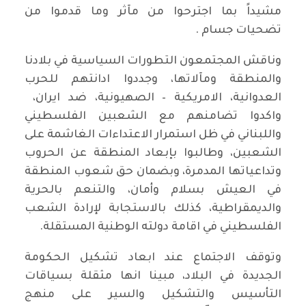
مشيداً بما اجترحوا من مآثر وما قدموا من
تضحيات جسام .
وناقش المجتمعون التطورات السياسية في بلادنا
والمنطقة ومآلاتها، وجددوا ادانتهم للحرب
العدوانية، الامريكية – الصهيونية، ضد ايران،
واكدوا تضامنهم مع الشعبين الفلسطيني
واللبناني في ظل استمرار الاعتداءات الغاشمة على
الشعبين، وطالبوا بإبعاد المنطقة عن الحروب
وتداعياتها المدمرة، وبضمان حق شعوب المنطقة
في العيش بسلام وأمان، والتنعم بالحرية
والديمقراطية، كذلك بالاستجابة لإرادة الشعب
الفلسطيني في اقامة دولته الوطنية المستقلة.
وتوقف الاجتماع عند ابعاد تشكيل الحكومة
الجديدة في البلاد، مبينا انها مثقلة بسياقات
التأسيس والتشكيل والسير على منهج