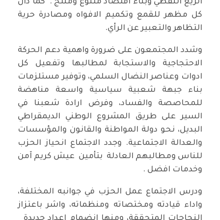
الريع النفطي وبناء اقتصاد متنوع ومنتج . كما دان
كل مظهر للقمع وتكميم الافواه ومصادرة حرية
التظاهر والتعبير عن الرأي.
وشدد المجتمعون على ضرورة واهمية دعم الحركة
الاحتجاجية والاستجابة لمطالبها وتفعيل كل
ادوات وعناصر النضال السلمي، وتوفير مستلزمات
بناء جبهة شعبية سياسية واسعة مناهضة
للمحاصصة والفساد، وفرض ارادة شعبنا في
السير على طريق المشروع الوطني الديمقراطي
البديل، نحو دولة المواطنة والقانون والمؤسسات
والعدالة الاجتماعية. وجدد الاجتماع انحياز الحزب
للناس ومطالبهم العادلة بتأمين عيش كريم آمن
وخدمات افضل .
ودرس الاجتماع عمل الحزب في جوانبه المختلفة،
واداء قيادته ومختصاته ومنظماته، واشر باعتزاز
النجاحات المتحققة، ومنها انضمام اعداد جديدة