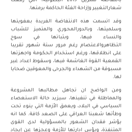
بانتفاضة تشرين 2019 البطولية، التي رفعت
شعارالتغيير وإزاحة الفئة الحاكمة برمتها.
وقد اتسمت هذه الانتفاضة الفريدة بعفويتها
وسلميتها، وبالدورالمحوري والمتميز للشباب
والنساء فيها، وبثباتها في سوح
التظاهروالاعتصام رغم مرور ستة شهور تقريبا
على انطلاقها، ورغم استخدام الحكومة واجهزتها
القمعية القوة الغاشمة فيها، وسقوط اعداد غير
مسبوقة من الشهداء والجرحى والمعوقين ضحايا
لها.
ومن الواضح ان تجاهل مطالبها المشروعة
والمماطلة في تنفيذها، سيزيد حالة الاستعصاء
السياسي في البلاد، ويعمق الأزمة التي ينوء تحت
وطأتها شعبنا العراقي على الصعد كافة. كما انه
يؤشر فقدان الشعور بالمسؤولية لدى القوى
المتنفذة، وبؤس ادارتها للأزمة وعجزها عن إيجاد