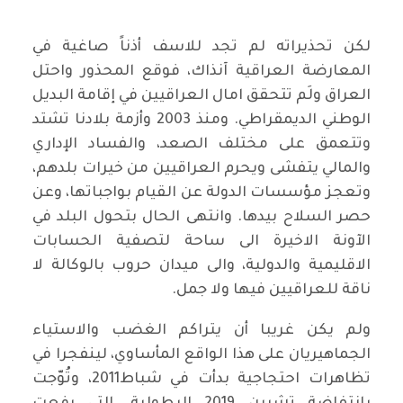
لكن تحذيراته لم تجد للاسف أذناً صاغية في
المعارضة العراقية آنذاك، فوقع المحذور واحتل
العراق ولَم تتحقق امال العراقيين في إقامة البديل
الوطني الديمقراطي. ومنذ 2003 وأزمة بلادنا تشتد
وتتعمق على مختلف الصعد، والفساد الإداري
والمالي يتفشى ويحرم العراقيين من خيرات بلدهم،
وتعجز مؤسسات الدولة عن القيام بواجباتها، وعن
حصر السلاح بيدها. وانتهى الحال بتحول البلد في
الآونة الاخيرة الى ساحة لتصفية الحسابات
الاقليمية والدولية، والى ميدان حروب بالوكالة لا
ناقة للعراقيين فيها ولا جمل.
ولم يكن غريبا أن يتراكم الغضب والاستياء
الجماهيريان على هذا الواقع المأساوي، لينفجرا في
تظاهرات احتجاجية بدأت في شباط2011، وتُوّجت