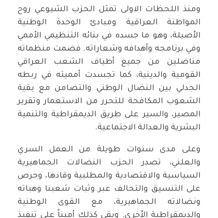
ومنذ اللحظات الاولى تمثل الحزب الشيوعي روح
المواطنة العراقية ومبادئ الوحدة الوطنية
الأصيلة، وهو ما جسده في بنائه التنظيمي الأممي
وفي برنامجه وأهدافه وشعاراته. فضمت منظماته
مناضلين من جميع أطياف الشعب العراقي
القومية والدينية، كما تجسدت أمميته في ربطه
الجدلي بين النضال الوطني والتضامن مع بقية
الشعوب المكافحة للتحرر من الاستعمار وتقرير
المصير، والسير على طريق الديمقراطية والتنمية
البشرية والعدالة الاجتماعية.
وعلى مدى سنوات طويلة من العمل السري
والعلني، تصدر الحزب النضالات الجماهيرية
السياسية والاقتصادية والمطلبية وقادها، وحرص
على التنسيق والتحالف عبر وثبات شعبنا وهباته
ونضالاته الجماهيرية، مع القوى الوطنية
والديمقراطية الأخرى. وبقي كذلك أميناً على تنفيذ