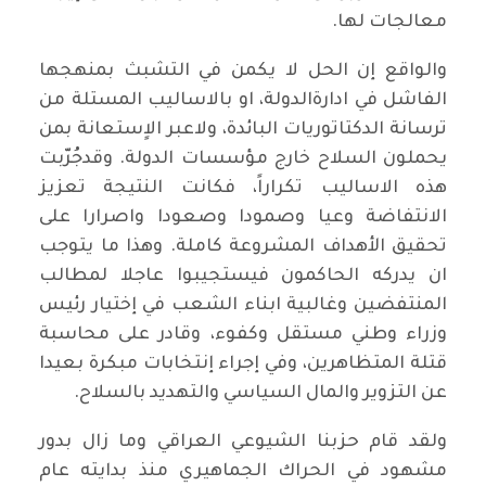
معالجات لها.
والواقع إن الحل لا يكمن في التشبث بمنهجها
الفاشل في ادارةالدولة، او بالاساليب المستلة من
ترسانة الدكتاتوريات البائدة، ولاعبر الاٍستعانة بمن
يحملون السلاح خارج مؤسسات الدولة. وقدجُرّبت
هذه الاساليب تكراراً، فكانت النتيجة تعزيز
الانتفاضة وعيا وصمودا وصعودا واصرارا على
تحقيق الأهداف المشروعة كاملة. وهذا ما يتوجب
ان يدركه الحاكمون فيستجيبوا عاجلا لمطالب
المنتفضين وغالبية ابناء الشعب في إختيار رئيس
وزراء وطني مستقل وكفوء، وقادر على محاسبة
قتلة المتظاهرين، وفي إجراء إنتخابات مبكرة بعيدا
عن التزوير والمال السياسي والتهديد بالسلاح.
ولقد قام حزبنا الشيوعي العراقي وما زال بدور
مشهود في الحراك الجماهيري منذ بدايته عام