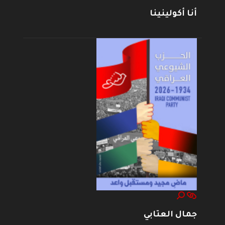
أنا أكولينينا
جمال العتابي