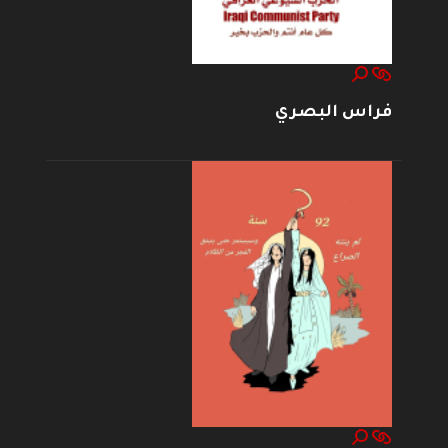
فراس البصري