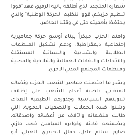
شعاره المتجدد الذي أطلقه بانيه الرفيق فهد "قووا
تنظيم حزبكم، قووا تنظيم الحركة الوطنية" والذي
يحتفظ بأهميته حتى في وقتنا الحاضر.
واهتم الحزب مبكراً ببناء أوسع حركة جماهيرية
إجتماعية ديمقراطية، ودعم تشكيل المنظمات
الطلابية والشبابية والنسائية المستقلة
والاتحادات والنقابات العمالية والفلاحية والمهنية
ومنظمات المجتمع المدني الاخرى.
وبقدر ما احتضنت جماهير الشعب الحزب ونضاله
المتفاني، ناصبه أعداء الشعب على إختلاف
تلاوينهم السياسية وجذورهم الطبقية العداء،
وشنوا ضده الحملات والتصفيات الدموية، التي
طالت منظماته والآلاف من أعضائه واصدقائه،
وبضمنهم قادته وكوادره الميامين فهد، حازم،
صارم، سلام عادل، جمال الحيدري، العبلي، أبو