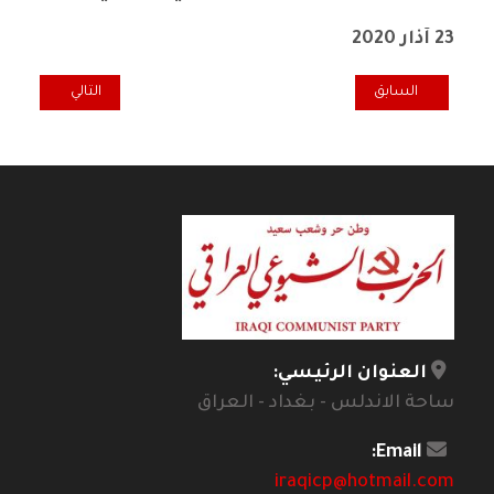
23 آذار 2020
المقال السابق: بيان من الأحزاب الشيوعية والعمالية.. يجب اتخاذ تدابي
المقال التالي: الل
السابق
التالي
العنوان الرئيسي:
ساحة الاندلس - بغداد - العراق
Email:
iraqicp@hotmail.com