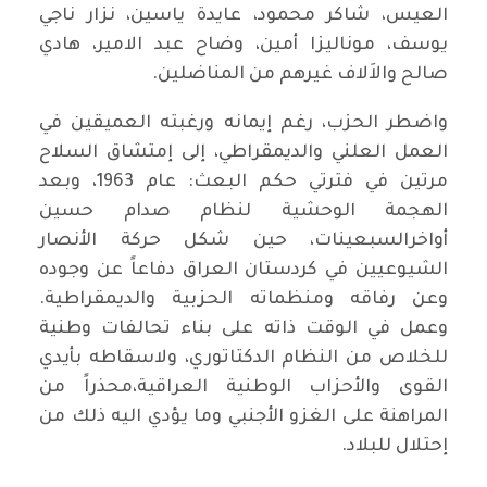
العيس، شاكر محمود، عايدة ياسين، نزار ناجي
يوسف، موناليزا أمين، وضاح عبد الامير، هادي
صالح والاَلاف غيرهم من المناضلين.
واضطر الحزب، رغم إيمانه ورغبته العميقين في
العمل العلني والديمقراطي، إلى إمتشاق السلاح
مرتين في فترتي حكم البعث: عام 1963، وبعد
الهجمة الوحشية لنظام صدام حسين
أواخرالسبعينات، حين شكل حركة الأنصار
الشيوعيين في كردستان العراق دفاعاً عن وجوده
وعن رفاقه ومنظماته الحزبية والديمقراطية.
وعمل في الوقت ذاته على بناء تحالفات وطنية
للخلاص من النظام الدكتاتوري، ولاسقاطه بأيدي
القوى والأحزاب الوطنية العراقية،محذراً من
المراهنة على الغزو الأجنبي وما يؤدي اليه ذلك من
إحتلال للبلاد.