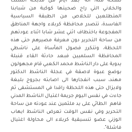
نسخه منه، أنه "بعد ايام من مذبحة السنك
والخلاني التي راح ضحيتها كوكبة من شبابنا
المتطلعين للخلاص من الطبقة السياسية
الفاسدة، تتصدر محافظة كربلاء واجهة المناطق
المفجوعة باختطاف اثني عشر شابا اثناء عودتهم
من ساحة التحرير دون معرفة مصيرهم حتى هذه
اللحظة، وتتكرر فصول المأساة على ناشطي
المحافظة السلميين فبعد حادثة القاء قنبلة
يدوية على دار الناشط محمد الكعبي قام مجهولون
بوضع عبوة لاصقة في عجلة الناشط الدكتور
مهند، سبب انفجارها الى اصابته بجروح بليغة
ولايزال حتى هذه اللحظة راقدا في المستشفى ثم
جاءت في نفس اليوم جريمة اغتيال الناشط المدني
فاهم الطائي على يد ملثمين عند عودته من ساحة
التحرير وفي نفس الوقت تعرض الناشط ايهاب
الوزني عضو تنسيقية كربلاء الى محاولة اغتيال
فاشلة".