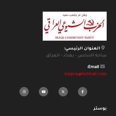
العنوان الرئيسي:
ساحة الاندلس - بغداد - العراق
Email:
iraqicp@hotmail.com
بوستر