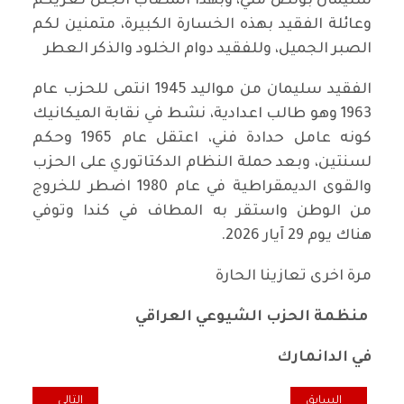
سليمان بولص متي، وبهذا المصاب الجلل نعزيكم
وعائلة الفقيد بهذه الخسارة الكبيرة، متمنين لكم
الصبر الجميل، وللفقيد دوام الخلود والذكر العطر
الفقيد سليمان من مواليد 1945 انتمى للحزب عام
1963 وهو طالب اعدادية، نشط في نقابة الميكانيك
كونه عامل حدادة فني، اعتقل عام 1965 وحكم
لسنتين، وبعد حملة النظام الدكتاتوري على الحزب
والقوى الديمقراطية في عام 1980 اضطر للخروج
من الوطن واستقر به المطاف في كندا وتوفي
هناك يوم 29 آيار 2026.
مرة اخرى تعازينا الحارة
منظمة الحزب الشيوعي العراقي
في الدانمارك
المقال السابق: تعازي ومواساة الرفيق رائد فهمي للرفيق فهمي الكتوت
المقال التالي: الر
السابق
التالي