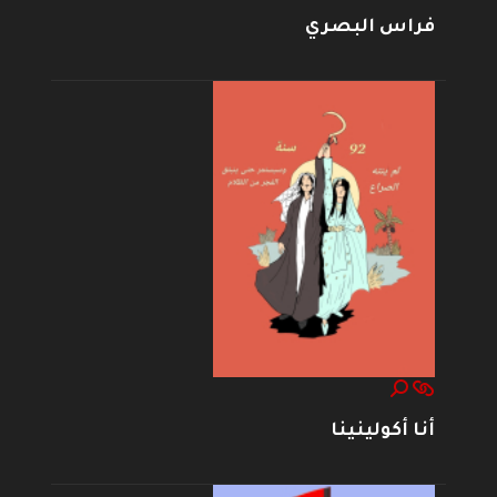
فراس البصري
أنا أكولينينا