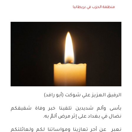
منظمة الحزب في بريطانيا
الرفيق العزيز علي شوكت (أبو رافد)
بأسى وألم شديدين تلقينا خبر وفاة شقيقكم
نضال في بغداد على إثر مرض ألمّ به.
نعبر عن أحر تعازينا ومواساتنا لكم ولعائلتكم