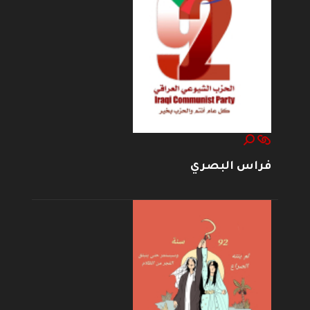
فراس البصري