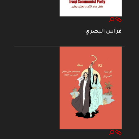
فراس البصري