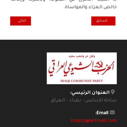
خالص العزاء والمواساة.
المقال السابق: وداعاً الرفيق حبيب إسماعيل الجنابي
المقال التالي: تهن
السابق
التالي
العنوان الرئيسي:
ساحة الاندلس - بغداد - العراق
Email:
iraqicp@hotmail.com