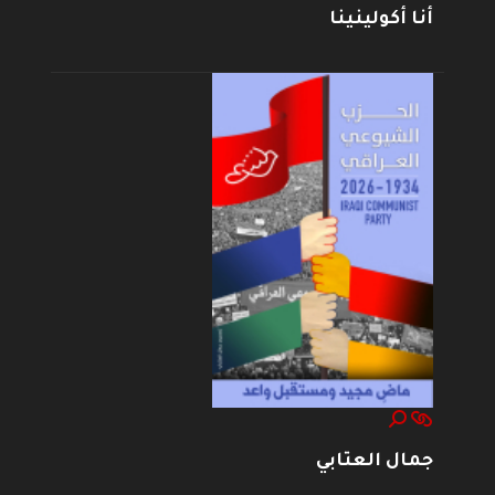
أنا أكولينينا
جمال العتابي