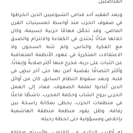
المناضلين.
ويعد الفقيد أحد قدامى الشيوعيين الذين انخرطوا
في صفوف الحزب منذ أواسط خمسينيات القرن
الماضي. وقد تحمّل مهامًا حزبية جسيمة، وكان
خلالها مثالًا يُحتذى في الكفاءة والالتزام والصدق
مع الفكرة والناس، ولم تثنه السجون ولا
الاعتقالات المتكررة في عهود الأنظمة المتعاقبة
عن الثبات على دربه، فخرج منها أكثر صلابةً وإيمانًا،
وأكثر التصاقًا بقضية آمن بها حتى آخر نبضٍ في
قلبه. وبعد سقوط النظام السابق، كان من أوائل
الذين أعادوا لملمة الصفوف، فعاد إلى العمل
الحزبي بروح الشاب وحكمة المجرب، ناشطًا فاعلًا
في منظمات الحزب، يحظى بمكانة راسخة بين
رفاقه، وظل يقود منظمة منطقة الهاشمية
بإخلاص ومسؤولية حتى لحظة رحيله.
له أطيب الذكرى في القلوب، ولأسرته ورفاقه