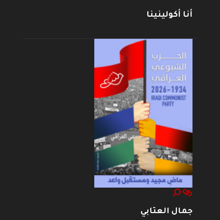
أنا أكولينينا
جمال العتابي