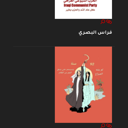
فراس البصري