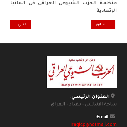
منظمة الحزب الشيوعي العراقي في المانيا
الإتحادية
المقال السابق: الرفيقة نسرين حسين (أم علي).. وداعاً
المقال التالي: تع
السابق
التالي
العنوان الرئيسي:
ساحة الاندلس - بغداد - العراق
Email:
iraqicp@hotmail.com