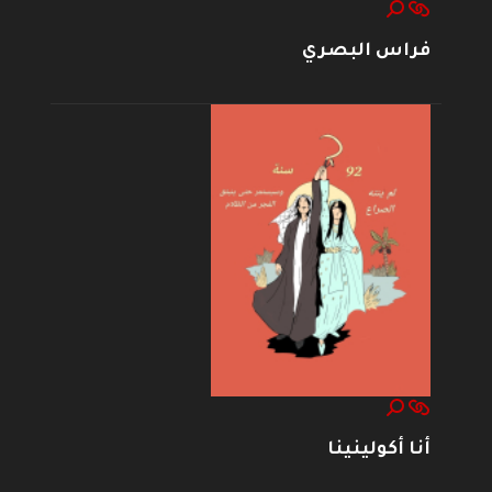
فراس البصري
أنا أكولينينا