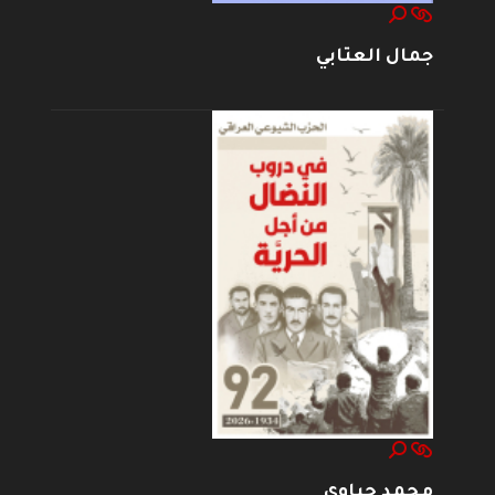
جمال العتابي
محمد حياوي