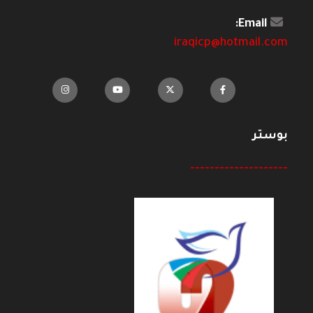
Email:
iraqicp@hotmail.com
بوستر
--------------------