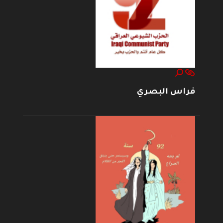
فراس البصري