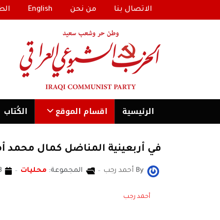
الاتصال بنا
من نحن
English
الط
الرئیسية
اقسام الموقع
الكُتاب
في أربعينية المناضل كمال محمد أ
By
أحمد رجب
المجموعة:
محليات
23 كان
أحمد رجب