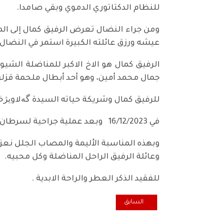
للنظام الدكتاتوري الدموي وبقي صامدا.
ومن جراء النضال تعرض الرفيق كمال إلى ا
عيشه ورزق عائلته الكبيرة استمر في النضال
الرفيق كمال هو الاخ الاكبر للمناضلة الشيو
جمال محمد أمين، وهو أحد أبطال ملحمة قزلر
للرفيق كمال وشريكة حياته السيدة گەلاویژ
في 16/12/2023 وبعد عملية جراحية لسرطان الرئة رحل عنا الرفيق الشيوعي والمعلم المربي كمال محمد أمين.
وبهذه المناسبة الأليمة والمصاب الجلل نعزي
وعائلة الرفيق الراحل المناضلة وكل محبيه.
للفقيد الذكر العطر والراحة الابدية .
المقال السابق: الشيوعي العراقي والجبهة الشعبية يقيمان
السابق