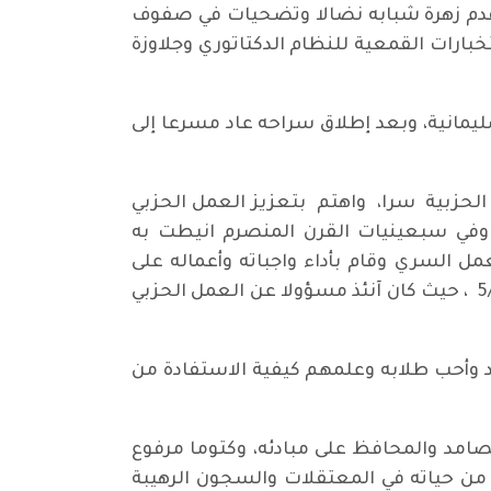
وقدم زهرة شبابه نضالا وتضحيات في صفوف
بارات القمعية للنظام الدكتاتوري وجلاوزة
لسليمانية، وبعد إطلاق سراحه عاد مسرعا إلى
ادا في التنظيمات الحزبية سرا، واهتم بتعزيز العمل الحزبي
، وفي سبعينيات القرن المنصرم انيطت به
 السري وقام بأداء واجباته وأعماله على
أحسن وجه، وبقى في نضاله بالعمل السري حتى اعتقاله مع كوكبة من الرفاق والكوادر الحزبية في 5/2/1981 ، حيث كان آنئذ مسؤولا عن العمل الحزبي
جد وأحب طلابه وعلمهم كيفية الاستفادة من
امد والمحافظ على مبادئه، وكتوما مرفوع
 من حياته في المعتقلات والسجون الرهيبة