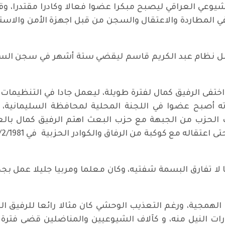
وعي العراقي ليصبح مبكرا عضوا فعالا وكادرا مقتدرا، 
ي المطاردة والاعتقال والسجن من قبل اجهزة الأمن والاستخ
ياته من قبل نظام عبد الكريم قاسم ليقضي ستة أشهر في سجن ا
د قيام مؤامرة 8 شباط الاسود عام 1963 اختفى الرفيق كمال لفترة طويلة، ليعمل ج
ياته أصبح عضوا في اللجنة المحلية لمحافظة السليمانية
لحزب من الجبهة مع حزب البعث اهتم الرفيق كمال بالعمل
 لا تفارق البسمة شفتيه، وكان معلما ومربيا جليلا عمل ب
مجية، ورغم التعذيب الوحشي كان مثالا رائعا للرفيق الص
ات النيل منه، و كآلاف الشيوعيين والمناضلين قضى فترة