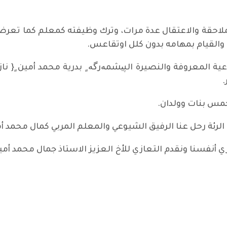
لملاحقة والاعتقال عدة مرات، وترك وظيفته كمعلم كما تع
 والقيام بمهامه بدون كلل اوتقاعس.
عية المعروفة والنصيرة الپیشمەرگە ٍ بدرية محمد أمين ٍ{ نا
.
خمس بنات وولدان.
 أنفسنا ونقدم التعازي للأخ العزيز الاستاذ جمال محمد أمين
 حفلا تأبينيا في فيينا للمناضل حسين هادي العطار