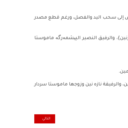
رض إلى سحب اليد والفصل، ورغم قطع مصدر
زنين}، والرفيق النصير الپیشمەرگە ماموستا
، والرفيقة نازه نين وزوجها ماموستا سردار
المقال التالي: شكر وامتنان على تع
التالي