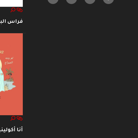
فراس ال
أنا أكوليني