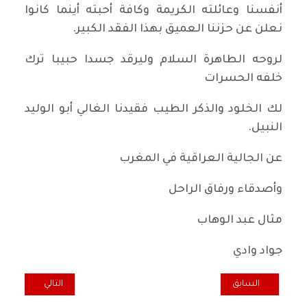
أنفسنا وعائلته الكريمة وكافة أحبته أينما كانوا
نعلن عن حزننا العميق بهذا الفقد الكبير.
لروحه الطاهرة السلام وليرقد جسدا حبيبا ترك
خلفه الحسرات
لك الخلود والذكر الطيب فقيدنا الغالي أبو الوليد
النبيل.
عن الجالية العراقية في المغرب
وأصدقاء ورفاق الراحل
مثال عبد الوهاب
جواد وادي
المقال السابق: نداء للتبرع من منظمة الحزب في هو لندا وبلجيكا لقائمة ت
المقال التالي: م
السابق
التالي