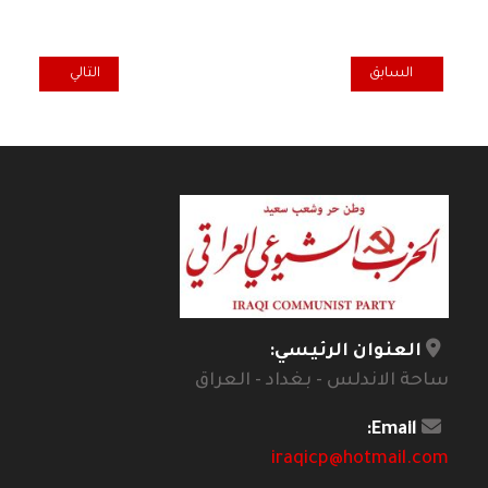
المقال السابق: وداعاً.. زميلتنا وأستاذتنا الجليلة د. سعاد محمد خضر
المقال التالي: الح
السابق
التالي
العنوان الرئيسي:
ساحة الاندلس - بغداد - العراق
Email:
iraqicp@hotmail.com