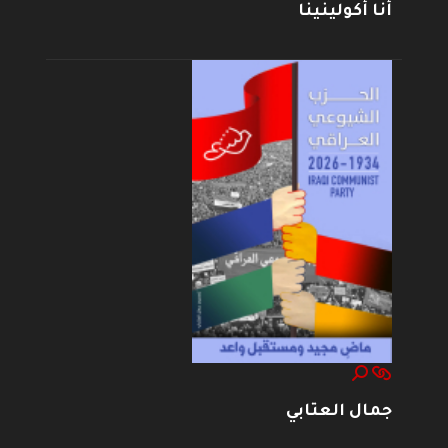
أنا أكولينينا
جمال العتابي