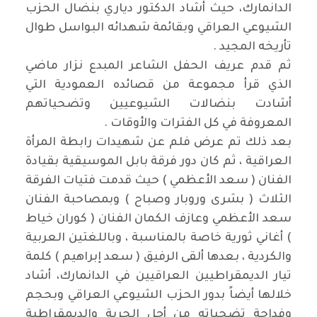
الدانمارك، حيث أشاد الدكتور دياري بنضال الحزب
الشيوعي العراقي وبقائمة شهدائه البواسل طوال
تأريخه المجيد .
ثم قدم عريف الحفل الشاعر المبدع نزار ماضي
الذي قرأ مجموعة من قصائده العمودية التي
أشادت بنضالات الشيوعيين وتضحياتهم
المعروفة في كل الفترات والأوقات .
بعد ذلك تم عرض فلم عن شهيدات رابطة المرأة
العراقية ، ثم كان دور فرقة بابل الموسيقية بقيادة
الفنان ( سعد الأعظمي ) حيث قدمت فتيات الفرقة
الثلاث ( بشرى وروبار وصباح ) وبمصاحبة الفنان
سعد الأعظمي وعازف الكمان الفنان ( كوران خياط
) أغاني ثورية خاصة بالمناسبة ، وباللغتين العربية
والكردية ، بعدها ألقى الرفيق ( سعد إبراهيم ) كلمة
تيار الديمقراطيين العراقيين في الدانمارك، أشاد
خلالها أيضاً بدور الحزب الشيوعي العراقي وبحجم
وفداحة تضحياته من أجل الحرية والديمقراطية