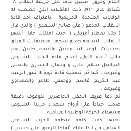
العام ومرور ستين عاماً على جريمة انقلاب ٨
شباط عام ١٩٦٣، ذلك الانقلاب الذي خططت له
الولايات المتحدة الأمريكية ، باعتراف أحد قادة
الانقلاب المدعو ( علي صالح السعدي ) والذي قال
( جئنا بقطار أمريكي )، حيث امتلأت خلال أشهر
الانقلاب التسعة جميع سجون ومعتقلات العراق
بعشرات الوف الشيوعيين والديمقراطيين، وتم
خلال أيامه الأولى إعدام قادة الحزب الشيوعي
البواسل سلام عادل و وجمال الحيدري والعبلي
وغيرهم ، كما تم تصفية قادة ثورة ١٤ تموز الزعيم
عبد الكريم قاسم ووصفي طاهر والمهداوي
وغيرهم .
ثم دعا عريف الحفل الحاضرين للوقوف دقيقة
صمت حداداً على أرواح شهداء حزبنا الشيوعي
وشهداء الحركة الوطنية العراقية .
بعدها كانت كلمة منظمة الحزب الشيوعي
العراقي في الدانمارك ألقاها الرفيق علي حسين (