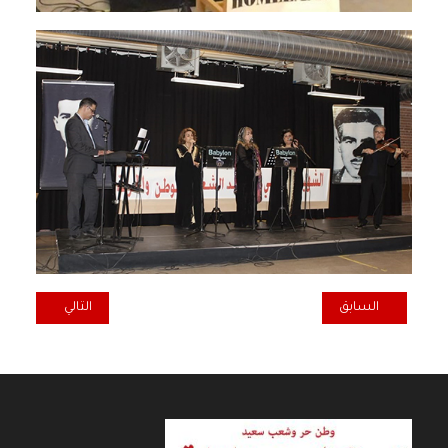
المقال السابق: توديع الرفيق لطفي حاتم أبو هندرين في ستوكهولم
المقال التالي: الش
السابق
التالي