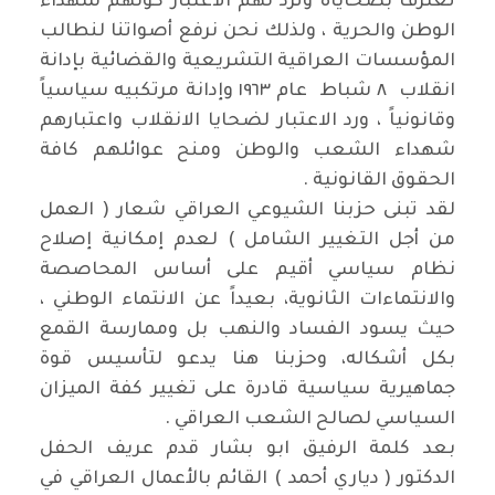
تعترف بضحاياه وترد لهم الاعتبار كونهم شهداء
الوطن والحرية ، ولذلك نحن نرفع أصواتنا لنطالب
المؤسسات العراقية التشريعية والقضائية بإدانة
انقلاب ٨ شباط عام ١٩٦٣ وإدانة مرتكبيه سياسياً
وقانونياً ، ورد الاعتبار لضحايا الانقلاب واعتبارهم
شهداء الشعب والوطن ومنح عوائلهم كافة
الحقوق القانونية .
لقد تبنى حزبنا الشيوعي العراقي شعار ( العمل
من أجل التغيير الشامل ) لعدم إمكانية إصلاح
نظام سياسي أقيم على أساس المحاصصة
والانتماءات الثانوية، بعيداً عن الانتماء الوطني ،
حيث يسود الفساد والنهب بل وممارسة القمع
بكل أشكاله، وحزبنا هنا يدعو لتأسيس قوة
جماهيرية سياسية قادرة على تغيير كفة الميزان
السياسي لصالح الشعب العراقي .
بعد كلمة الرفيق ابو بشار قدم عريف الحفل
الدكتور ( دياري أحمد ) القائم بالأعمال العراقي في