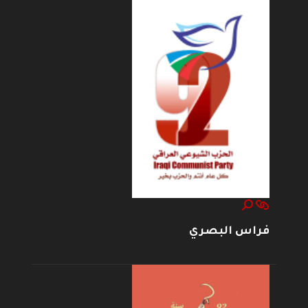
فراس البصري