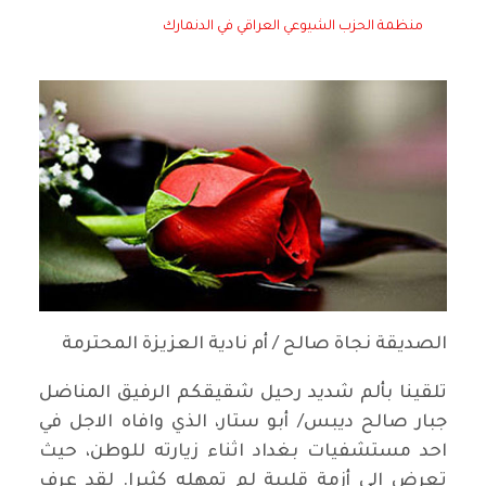
منظمة الحزب الشيوعي العراقي في الدنمارك
الصديقة نجاة صالح / أم نادية العزيزة المحترمة
تلقينا بألم شديد رحيل شقيقكم الرفيق المناضل
جبار صالح ديبس/ أبو ستار، الذي وافاه الاجل في
احد مستشفيات بغداد اثناء زيارته للوطن، حيث
تعرض الى أزمة قلبية لم تمهله كثيرا. لقد عرف