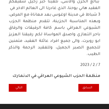
ببالغ الحزن والاسى، تلقينا خبر رحيل شقيقكم
الفقيد هاني يوحنا، الذي غادرنا الى العالم الاخر في
3 شباط في مدينة اوغوس بعد معاناة مع المرض،
وبهذه المناسبة الحزينة، تتقدم منظمة الحزب
الشيوعي العراقي باسم كافة الرفيقات والرفاق
باحر التعازي واصدق المواساة لكم رفيقنا العزيز
ابو روبرت، والى جميع افراد عائلة الفقيد، متمنين
للجميع الصبر الجميل، وللفقيد الرحمة والذكر
الطيب.
7 / 2 / 2023
منظمة الحزب الشيوعي العراقي في الدنمارك
المقال السابق: تعزية ومواساة منظمة الحزب في هولندا وبلجيكا للرفيق 
المقال التالي: وداع
السابق
التالي