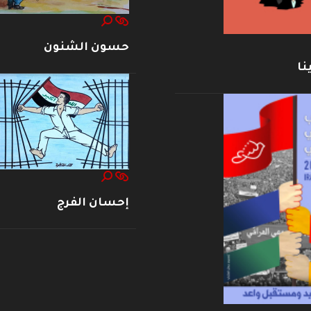
حسون الشنون
نا
إحسان الفرج