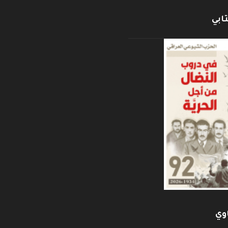
ابي
وي