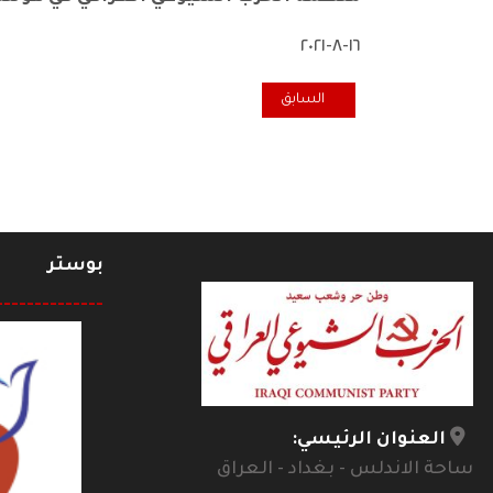
١٦-٨-٢٠٢١
المقال السابق: تعزية منظمة الحزب في هولندا وبلجيكا بر
السابق
بوستر
--------------
العنوان الرئيسي:
ساحة الاندلس - بغداد - العراق