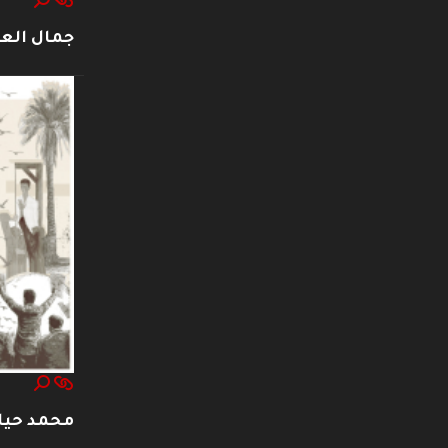
جمال العت
محمد حيا