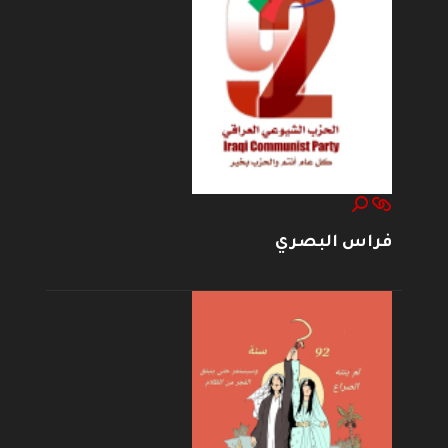
فراس البصري