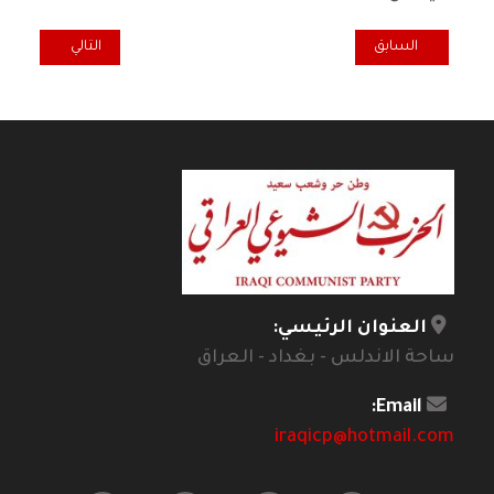
المقال السابق: تعاز ومواساة برحيل الرفيق سورود عادل مصري
المقال التالي: ت
السابق
التالي
العنوان الرئيسي:
ساحة الاندلس - بغداد - العراق
Email:
iraqicp@hotmail.com