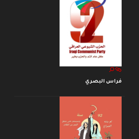
فراس البصري