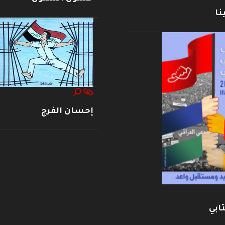
نا
إحسان الفرج
ابي