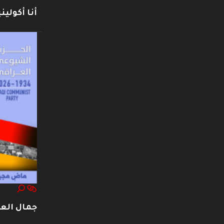
أنا أكوليني
جمال العت