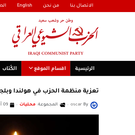
الاتصال بنا
من نحن
English
الط
الرئیسية
اقسام الموقع
الكُتاب
تعزية منظمة الحزب في هولندا وبلجيك
By
oscar
المجموعة:
محليات
09 آب/أغسطس 2020