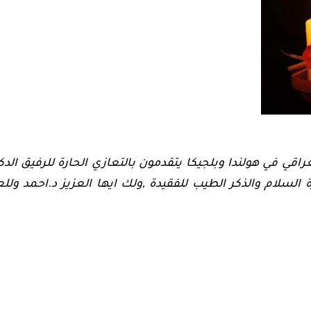
ي في هولندا وبلجيكا يتقدمون بالتعازي الحارة للرفيق الدكت
لسلام والذكر الطيب للفقيدة ,ولك ايها العزيز د.احمد ولل