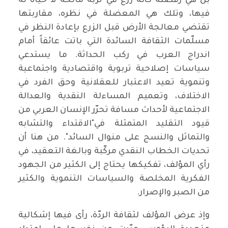
بل هي رفضته كأنه زرع في تربة مالحة لا حياة له
فيها، وتلك هي المعضلة في نظره، مقاربتها
تقتضي معالجة الأرض قبل الزرع بإعادة النظر في
مسلّمات الثقافة السائدة التي باتت عائقاً أمام
اندراج العرب في ركب الحداثة. ما يستدعي
سياسات إصلاحية تربوية واقتصادية واجتماعية
وتنموية تعيد الاعتبار للعقلانية وحق الفرد في
الاختلاف، وتعميم المساءلة النقدية والعدالة
الاجتماعية لأحداث مسافة تحرّر الإنسان العربي من
قيود التقليد المتمثلة في"الاقتداء والتشابه
والتماثل والنسج على منوال السائد". من هنا أن
تحديات الخطاب النقدي مركّبة وبالغة التعقيد، في
رأي المؤلف، تفكيكها يحتاج إلى الكثير من الجهود
الفكرية المخلصة والسياسات التنموية والكثير
من الصبر والإصرار.
وإذ عرض المؤلف لثقافة الردّة، رأى فيها إشكالية