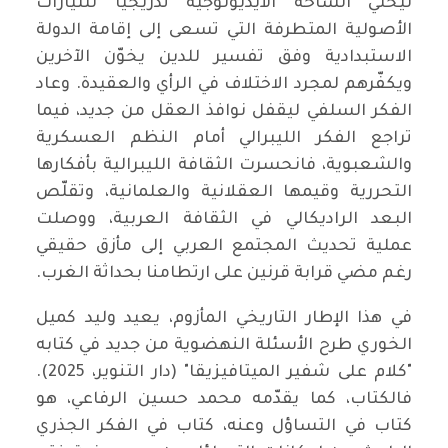
ليخلي الساحة الأيديولوجية تدريجياً للتيارات
الأصولية المتطرفة التي تسعى إلى إقامة الدولة
الاستبدادية وفق تفسير للدين يخوّن الآخرين
ويكفّرهم لمجرد الاختلاف في الرأي والعقيدة. وعاد
الفكر السلفي ليقفل نوافذ العقل من جديد، فيما
تراجع الفكر الليبرالي أمام النظم العسكرية
والشعبوية، فانحسرت الثقافة الليبرالية بأفكارها
التحررية وقيمها العقلانية والعلمانية، وتقلّص
البعد الراديكالي في الثقافة العربية، ووصلت
عملية تحديث المجتمع العربي إلى مأزق حقيقي
رغم مضي قرابة قرنين على ارتطامنا بحداثة الغرب.
في هذا الإطار التاريخي المأزوم، يعيد وليد كميل
الخوري طرح الأسئلة النهضوية من جديد في كتابه
"كلام على شفير الميتافيزيقا" (دار التنوير، 2025).
فالكتاب، كما يقدّمه محمد حسين الرفاعي، هو
كتاب في التساؤل وعنه، كتاب في الفكر الجذري