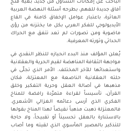
الباحث عن إمكانات التساؤل من جديد، بغية فتح
آفاق جديدة للفهم، بطرحه أسئلة النهضة العربية
العاثرة، باعتبار عوامل الإخفاق كامنة في القاع
الأيديولوجي للفكر العربي بكل ما يختزنه من رؤى
ماضوية ومن تصورات لم تعد تتفق مع الحراك
الحداثي وثورته المعرفية.
يُعلن المؤلف منذ البدء انحيازه للنظر النقدي في
مواجهة الثقافة المناهضة لقيم الحرية والعقلانية
واستعدائها للآخر المختلف. الأمر الذي تجلّى في
حلته العقلانية الناصعة مع المعتزلة، فكان
مذهبها في أصالة العقل وحرية التفكير وخلق
القرآن، تأسيساً لقراءة متمرّدة رافضة للمناخ
الفكري الذي أرسى دعائمه الغزالي الأشعري.
فالمعتزلة ذهبت مذهباً نقيضاً لهذا المناخ بقولها
بالاستنارة بالعقل تحسيناً أو تقبيحاً، ولا حاجة
للتذكير بالمصير المأسوي الذي لقيته وما أصاب