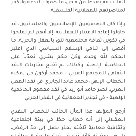
الفلاسفة بعدها من محن، فاتهموا بالبدعة والكفر
لمناصرتهم للعقلانية الفلسفية.
وإذا كان النهضويون، الإصلاحيون والعلمانيون، قد
حاولوا إعادة الاعتبار للعقلانية، إلا أنهم لم يفلحوا
في تكوين ثقافة مجتمعية تثق بالعقل والحرية، ما
أفضى إلى تنامي الإسلام السياسي الذي اعتبر
الحكم للّه وحده، وكلّ حكم بشري تعدّياً على
الحاكمية الإلهية. وكذلك، لم تفلح مقاربات النقد
الثقافي للمجتمع العربي - محمد أركون في زمكنة
الخطاب الإلهي، محمد عابد الجابري في نقد العقل
العربي، نصر حامد أبو زيد في نقد مفهوم الحاكمية
الإلهية - في تجذير العقلانية في الفكر العربي.
أرجع المؤلف هذا المآل الخائب للخطاب النقدي
العقلاني إلى أنه خطاب حطّ في بيئة اجتماعية
وثقافية معادية تلقّته بحذر يصل إلى حدّ الرفض،