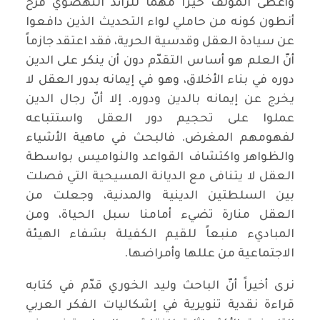
وأعطى المؤلف حيّزاً مهمّا للرائد النهضوي فرح
أنطون كونه من حاملي لواء التحديث الذين دافعوا
عن سيادة العقل وقدسية الحرية، فقد اعتقد جازماً
أنّ العلم هو أساس التقدّم دون أن ينكر على الدين
دوره في بناء الأخلاق، وهو في إيمانه بدور العقل لا
يخرج عن إيمانه بالدين ودوره. إلا أنّ رجال الدين
عملوا على تحجيم دور العقل واستتباعه
لفهومهم المغرض. فالبحث في ماهية الأشياء
والظواهر واكتشاف القواعد والنواميس بواسطة
العقل لا يتنافى مع الديانة المسيحية التي فصلت
بين السلطتين الدينية والمدنية، وجعلت من
العقل منارة تضيء أمامنا سبل الحياة، ومن
المباديء منبعاً للقيم الكفيلة بشفاء الهيئة
الاجتماعية من عللها وأمراضها.
نرى أخيراً أنّ الباحث وليد الخوري قدّم في كتابه
قراءة نقدية تنويرية في إشكاليات الفكر العربي