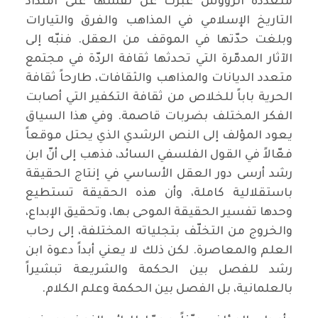
متعددة الرؤوس عبّرت عن نفسها على امتداد
التاريخ الإسلامي في المذاهب والفرق والتيارات
وبلغت حدّتها في الموقف من العقل. فنبّه إلى
الآثار المدمّرة التي تحدثها ثقافة الردّة في مجتمع
متعدد الديانات والمذاهب والثقافات، طارحاً ثقافة
الحرية باباً للخلاص من ثقافة التكفير التي أصابت
الفكر المختلف بضربات قاصمة. وفي هذا السياق
يعود المؤلف إلى النص الرشدي الذي يحتل موقعاً
فعّالاً في القول الفلسفي السائد، فذهب إلى أنّ ابن
رشد أرسى دور العقل الأساسي في إنتاج الحقيقة
باستقلالية كاملة، وأن هذه الحقيقة تستطيع
وحدها تفسير الحقيقة الموحى بها، وتحقيق الإبداع،
والخروج من التخلّف بتجلياته المختلفة، إلى رحاب
العلم والمعاصرة. لكن ذلك لا يعني أبداً دعوة ابن
رشد للفصل بين الحكمة والشريعة تبشيراً
بالعلمانية، بل الفصل بين الحكمة وعلم الكلام.