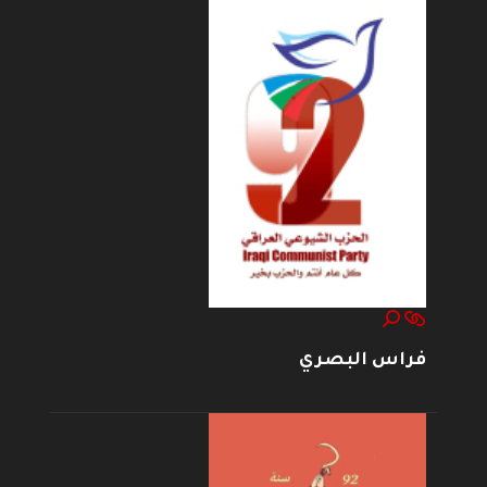
فراس البصري