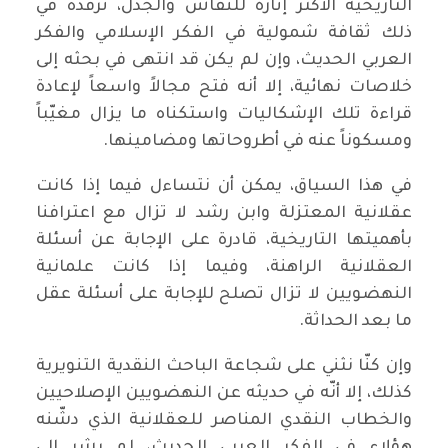
التاريخية الأكثر إثارة للنقاش والجدل، ترفده في
ذلك ثقافة شمولية في الفكر الإسلامي والفكر
العربي الحديث، وإن لم يكن قد انتهى في بحثه إلى
خلاصات نهائية، إلا أنه فتح مجالاً واسعاً لإعادة
قراءة تلك الإشكاليات واستكناه ما يزال مغيّباً
ومسكوناً عنه في أطروحاتها ومضامينها.
في هذا السياق، يمكن أن نتساءل فيما إذا كانت
عقلانية المعتزلة وابن رشد لا تزال مع اعترافنا
بأهميتها التاريخية، قادرة على الإجابة عن أسئلة
العقلانية الراهنة، وفيما إذا كانت علمانية
النهضويين لا تزال تصلح للإجابة على أسئلة عقل
ما بعد الحداثة.
وإن كنّا نثني على شجاعة الباحث النقدية التنويرية
كذلك، إلا أنّه في حديثه عن النهضويين الإصلاحيين
والخطاب النقدي المناصر للعقلانية الذي دشّنه