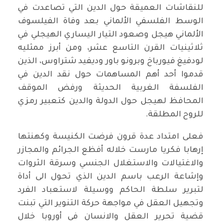
للنقاشات العميقة حول الدين التي تصاعدت في
الوسط الفلسفي الألماني بعد وفاة الفيلسوف
الألماني هيجل وصعود التيار اليساري الهيجلي في
ثلاثينيات القرن التاسع عشر، ومن أبرز ممثليه
لودفيغ فيورباخ وبرونو باور وديفيد شتراوس، الذين
قدموا أحد أهم المساهمات حول نقد الدين في
الفلسفة الغربية الحديثة ورفض الموقف
المحافظ لهيجل حول الدولة والدين كتعبير رمزي
للروح المطلقة.
فعلى امتداد عدة قرون فرضت الكنيسة وكهنتها
إرهابا فكريا مارست خلاله أفظع الجرائم والمجازر
والاغتيالات والاستغلال الجنسي وسرقة الثروات
وإشاعة الرعب باسم الدين الذي تحول الى أداة
لتبرير سلطة الحاكم ووسيلة لاستعباد الفرد
وتجهيل العقل في مواجهة حركة التنوير التي تبنت
قضية تحرير العقل والانسان في أوروبا خلال