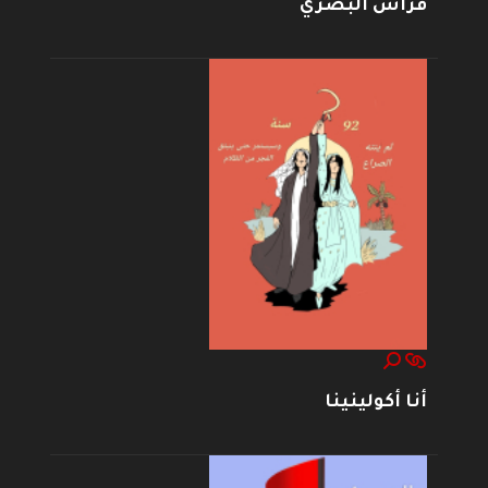
فراس البصري
أنا أكولينينا