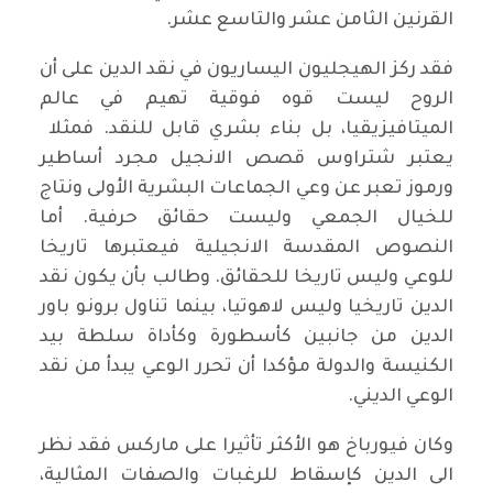
القرنين الثامن عشر والتاسع عشر.
فقد ركز الهيجليون اليساريون في نقد الدين على أن
الروح ليست قوه فوقية تهيم في عالم
الميتافيزيقيا، بل بناء بشري قابل للنقد. فمثلا
يعتبر شتراوس قصص الانجيل مجرد أساطير
ورموز تعبر عن وعي الجماعات البشرية الأولى ونتاج
للخيال الجمعي وليست حقائق حرفية. أما
النصوص المقدسة الانجيلية فيعتبرها تاريخا
للوعي وليس تاريخا للحقائق. وطالب بأن يكون نقد
الدين تاريخيا وليس لاهوتيا، بينما تناول برونو باور
الدين من جانبين كأسطورة وكأداة سلطة بيد
الكنيسة والدولة مؤكدا أن تحرر الوعي يبدأ من نقد
الوعي الديني.
وكان فيورباخ هو الأكثر تأثيرا على ماركس فقد نظر
الى الدين كإسقاط للرغبات والصفات المثالية،