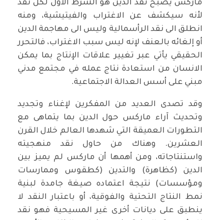
ماركس يصبح نقد الدين هو الشرط الأول لكل نقد
لأنه سيكشف عن الاغتراب والفيتيشية، ومنه
انطلق الى نقد الرأسمالية وليس الى مهاجمة الدين
أو إلغائه بالعنف لإنه ليس سبب الاغتراب، فالتحرر
الحقيقي يأتي عبر تغيير علاقات الإنتاج بما يمكن
الانسان من استعادة نتاج عمله في مجتمع مدني
مبني على أسس العدالة الاجتماعية.
وقد تصدى العديد من المفكرين لإغناء وتجديد
وتحديث آراء ماركس حول الدين بما يتماهى مع
التطورات العميقة التي شهدها العالم خلال القرن
العشرين. وهناك من حاول نقد منهجيته
واستنتاجاته، ومن أهمها أن ماركس لم يميز بين
الدين (كظاهرة) والتدين (كطقوس وممارسات
ومؤسسات) نتيجة اعتماده صيغة جامدة لبنية
نمط النتاج التحتية والفوقية، أو باعتبار النقد لا
ينطبق على ديانات أخرى غير المسيحية فهو نقد