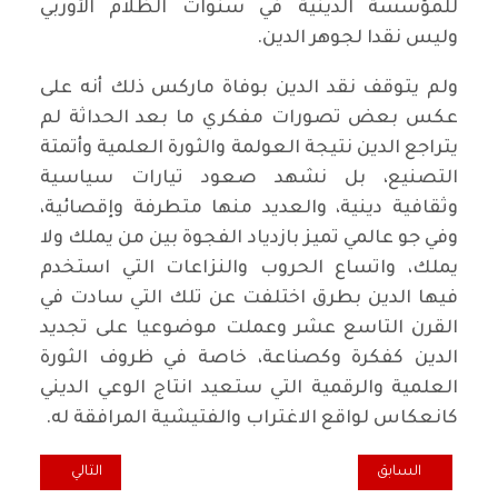
للمؤسسة الدينية في سنوات الظلام الأوربي
وليس نقدا لجوهر الدين.
ولم يتوقف نقد الدين بوفاة ماركس ذلك أنه على
عكس بعض تصورات مفكري ما بعد الحداثة لم
يتراجع الدين نتيجة العولمة والثورة العلمية وأتمتة
التصنيع، بل نشهد صعود تيارات سياسية
وثقافية دينية، والعديد منها متطرفة وإقصائية،
وفي جو عالمي تميز بازدياد الفجوة بين من يملك ولا
يملك، واتساع الحروب والنزاعات التي استخدم
فيها الدين بطرق اختلفت عن تلك التي سادت في
القرن التاسع عشر وعملت موضوعيا على تجديد
الدين كفكرة وكصناعة، خاصة في ظروف الثورة
العلمية والرقمية التي ستعيد انتاج الوعي الديني
كانعكاس لواقع الاغتراب والفتيشية المرافقة له.
المقال السابق: {حركة المنصات} وسؤال التنظيم والسياسة
المقال التالي: ما ه
السابق
التالي