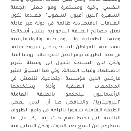
ومخففا للآلام، ولكن تبقى أسباب الاغتراب والألم
النفسي باقية ومستمرة وهو معنى الجملة
الشهيرة "الدين أفيون الشعوب". فعندما تكون
العلاقات الاقتصادية ظالمة في دولة غير عادلة
تمثل مصالح الطبقة البرجوازية بشتى أشكالها
ومنها الطفيلية والبيروقراطية والاوليغارشية
يفقد فيها المواطن السيطرة على شروط حياته،
في هذه الظروف يوفر الدين للفرد ملاذا روحيا آمنا،
ولكن لدى السلطة يتحول الى وسيلة لتبرير
الاضطهاد وغياب العدالة. وفي هذا السياق اعتبر
ماركس الدين مؤسسة اجتماعية، تنتعش في
المجتمعات الطبقية وأداة يستخدمها
الرأسماليون ليتحكموا بالطبقة العاملة
"البروليتاريا". والتناقض هنا أن الدين يعطي
الطبقة العاملة شعورا بالراحة في واقع الظروف
البائسة التي تحيط بهم حيث إنه يركز على ما
ينتظرهم من المتع بعد الموت، ولكن السلبي فيه