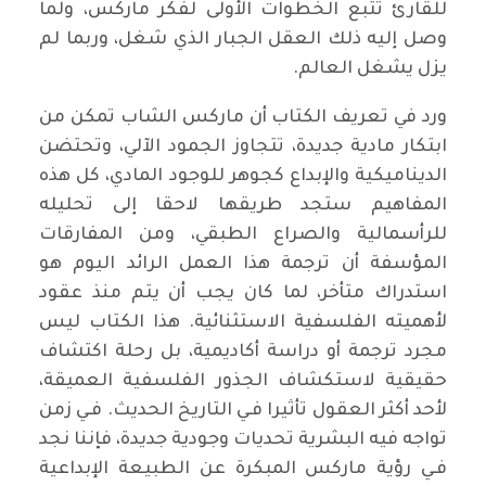
للقارئ تتبع الخطوات الأولى لفكر ماركس، ولما
وصل إليه ذلك العقل الجبار الذي شغل، وربما لم
يزل يشغل العالم.
ورد في تعريف الكتاب أن ماركس الشاب تمكن من
ابتكار مادية جديدة، تتجاوز الجمود الآلي، وتحتضن
الديناميكية والإبداع كجوهر للوجود المادي، كل هذه
المفاهيم ستجد طريقها لاحقا إلى تحليله
للرأسمالية والصراع الطبقي، ومن المفارقات
المؤسفة أن ترجمة هذا العمل الرائد اليوم هو
استدراك متأخر، لما كان يجب أن يتم منذ عقود
لأهميته الفلسفية الاستثنائية. هذا الكتاب ليس
مجرد ترجمة أو دراسة أكاديمية، بل رحلة اكتشاف
حقيقية لاستكشاف الجذور الفلسفية العميقة،
لأحد أكثر العقول تأثيرا فـي التاريخ الحديث. فـي زمن
تواجه فيه البشرية تحديات وجودية جديدة، فإننا نجد
فـي رؤية ماركس المبكرة عن الطبيعة الإبداعية