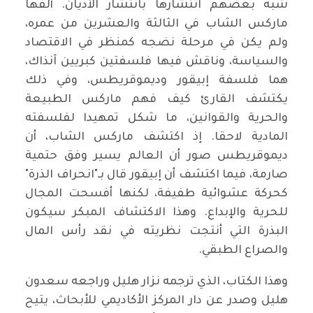
شبه بعضهم انتشارها بانتشار الأديان. ألفها
ماركس الشاب في الثالثة والعشرين من عمره،
ولم يكن في مرحلة نضجه كمنظر في الاقتصاد
والسياسة، وناقش فيها فلسفتين كبريين آنذاك،
هما فلسفة إبيقور وديموقريطس، وفي ذلك
يكتشف القارئ كيف فهم ماركس الطبيعة
والحرية والقوانين، ما شكل تمهيدا لفلسفته
المادية لاحقا. إذ اكتشف ماركس الشاب، أن
ديموقريطس صور أن العالم يسير وفق حتمية
صارمة، فيما اكتشف أن إبيقور قال بـ"انحراف الذرة"
كحركة عشوائية طفيفة، لكنها أفسحت المجال
للحرية والإبداع. وهذا الاكتشاف المبكر سيكون
البذرة التي أنتجت نظريته في نقد رأس المال
والصراع الطبقي.
وهذا الكتاب، الذي ترجمه نزار هليل وراجعه سعدون
هليل وصدر عن دار المركز الأكاديمي للأبحاث، يتيح