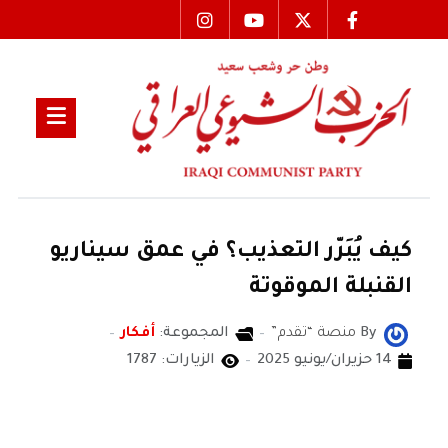
كيف يُبَرّر التعذيب؟ في عمق سيناريو
القنبلة الموقوتة
By
منصة “تقدم”
المجموعة:
أفكار
14 حزيران/يونيو 2025
الزيارات: 1787
منصة “تقدم”