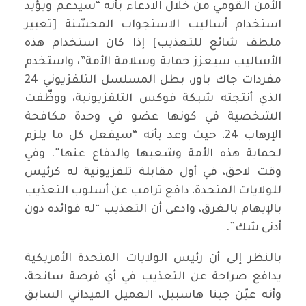
الأمن القومي من خلال الادعاء بأنه “سيدعم ويؤيد
استخدام أساليب الاستجواب المحسّنة [تعبير
ملطف شائع للتعذيب] إذا كان استخدام هذه
الأساليب سيعزز حماية وسلامة الأمة”، واستخدم
مفردات جاك باور، بطل المسلسل التلفزيوني 24
الذي أنتجته شبكة فوكس التلفزيونية، ووظّفت
الشخصية في كونها عضو في وحدة مكافحة
الإرهاب 24، حيث وعد بأنه “سيفعل كل ما يلزم
لحماية هذه الأمة وشعبها والدفاع عنها”. وفي
وقت لاحق، في أول مقابلة تلفزيونية له كرئيس
للولايات المتحدة، دافع ترامب عن أسلوب التعذيب
بالإيهام بالغرق، وادعى أن التعذيب “له فوائده دون
أدنى شك”.
بالنظر إلى أن رئيس الولايات المتحدة الأمريكية
يدافع صراحة عن التعذيب في أي فرصة سانحة،
وأنه عيّن جينا هاسبيل، العميل الميداني السابق