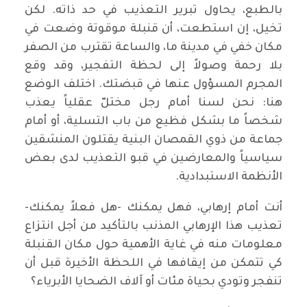
بالطبع، يحاول تبرير التعذيب في حد ذاته. لكن
تخيل، إن استطعت، أن قنبلة موقوتة وضعت في
مكان خفي في مدينة ما، والساعة تقترب من الصفر
بلا رحمة وصولاً إلى لحظة التفجير، وقد وقع
المجرم المسؤول عنها في قبضتك. اختلف الوضع
هنا: نحن لسنا أمام رجل مختلّ عقلياً يعذب
شخصاً ما بشكل فظيع من باب التسلية، أو أمام
جماعة من ذوي القمصان البنية يقتلون المنشقين
سياسياً والمعارضين في قبو التعذيب لدى بعض
الأنظمة الاستبدادية.
أنت أمام إرهابي، فهل يمكنك -هل فعلاً يمكنك-
تعذيب هذا الإرهابي المذنب بالتأكيد من أجل انتزاع
معلومات منه في غاية الأهمية حول مكان القنبلة
كي تتمكن من إيقافها في اللحظة الأخيرة قبل أن
تنفجر وتودي بحياة مئات أو آلاف الضحايا الأبرياء؟