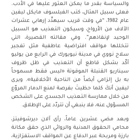
والسياسة بقدر ما يمكن العثور عليها في الأدب.
فعلى سبيل المثال، كتب الفيلسوف مايكل ليفين
عام 1982، “في وقت قريب سيهدِّد إرهابي عشرات
الآلاف من الأرواح، وسيكون التعذيب هو السبيل
الوحيد لإنقاذهم”. وفي مقالته القصيرة، التي
تتخللها مواقف افتراضية عاطفية مثل تفجير
سلاح نووي في مدينة نيويورك في الرابع من يوليو
أكّد بشكل قاطع أن التعذيب في ظل ظروف
سيناريو القنبلة الموقوتة «ليس فقط مسموحاً
به بل إلزامي أيضاً من الناحية الأخلاقية». ويرى
ليفين أنكَ كلما حظيتَ بفرصة لمنع الدمار المروّع
من خلال ممارسة التعذيب الجسدي على الشخص
المسؤول عنه، فلا ينبغي أن تتردّد على الإطلاق.
وبعد مضي عشرين عاماً، رأى آلان ديرشوفيتز،
محامي الحقوق المدنية والروائي الذي حقق مكانة
بارزة ومربحة عبر الدفاع عن المواقف الاستفزازية،