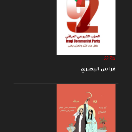
فراس البصري