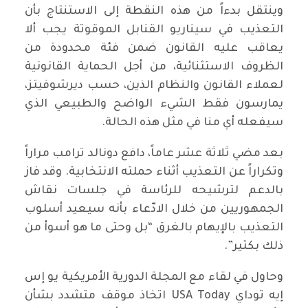
وينتقل بدءاً من هذه النقطة إلى الاستنتاج بأن
التعذيب في سيناريو القنابل الموقوتة يجب ألا
يعاقب عليه القانون ضمن فئة محدودة من
الظروف الاستثنائية، من أجل الحماية القانونية
لعملاء القانون والنظام الذين، حسب ديرشوفيتز،
يمارسون فقط الشيء الواضح والطبيعي الذي
سيفعله أي منا في مثل هذه الحالة.
بعد مضي ثلاثة عشر عاماً، دافع دونالد ترامب مراراً
وتكراراً عن التعذيب أثناء حملته الانتخابية. وقد فاز
بالدعم لترشيحه للرئاسة في جلسات نقاش
الجمهوريين من خلال الادّعاء بأنه سيعيد أسلوب
التعذيب بالإيهام بالغرق “بل وحتى ما هو أسوأ من
ذلك بكثير”.
وحاول في لقاء مع المجلة الدورية الأمريكية يو إس
إيه توداي USA Today اتخاذ موقف متشدد بشأن