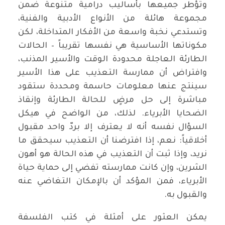
وتؤطر جميعها بأساليب درامية متنوعة ضمن
مجموعة هائلة من الأنواع الأدبية والفنية،
وتستدعي نخبة واسعة من الأفكار المتداخلة، لكن
مكوناتها الأساسية هي نفسها تقريباً – الحالات
الطارئة العاجلة محدودة الوقت والأسير المذنب،
وافتراض أن ممارسة التعذيب على هذا الأسير
سينتج عنها معلومات حاسمة ومحددة ستقود
مباشرة إلى حل مرضٍ للحالة الطارئة وإنقاذ
الضحايا الأبرياء. لذلك، من الواضح في هيكل
السؤال نفسه أنه لا يعترف إلا بردّ واحد مقبول
أخلاقياً: نعم، إذا افترضنا أن التعذيب سيحقق ما
نريد، وإذا ثبت أن التعذيب في هذه الحالة هو أهون
الشرين، وإن كانت ممارسته تفضي إلى حماية حياة
الأبرياء، فمن المؤكد أن بالإمكان التغاضي عنه
والقبول به.
يمكن العثور على أمثلة في كتب الفلسفة