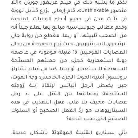
نذكر ما يشبه ذلك في فيلم غريغور جوردن «اللا
متصور Unthinkable»، قام إرهابي بزرع قنابل نووية
في ثلاث مدن في جميع أنحاء الولايات المتحدة
وقدم مطالب جيوسياسية مبالغ بها يعلم جيداً أنه
من الصعب تلبيتها. أو ربما، مقطع من رواية جان
لارتيجوي السينتوريون، حيث زرع مجموعة من رجال
العصابات القوميين 15 قنبلة موقوتة في عاصمة
دولة استعمارية كجزء من حملتهم المسلّحة
المناهضة للاستعمار. أو ربما، كما في فيلم تشارلز
برونسون أمنية الموت الجزء الخامس: وجه الموت،
حين يضطر الرجل اليائس لإنقاذ ابنة زوجته
المختطفة وحمايتها من القتل على يد رجل
عصابات مخيف بلا قلب. فهل التعذيب في هذه
السيناريوهات هو ردّ الفعل الصحيح أو السلوك
الصحيح الذي يجب اتباعه؟
يأتي سيناريو القنبلة الموقوتة بأشكال عديدة.