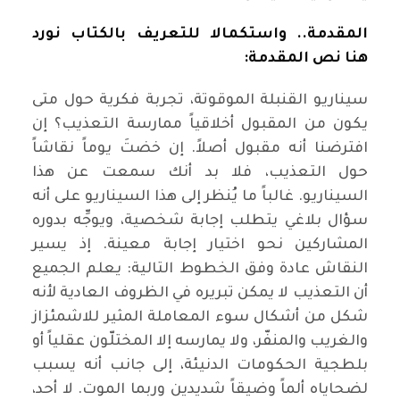
المقدمة.. واستكمالا للتعريف بالكتاب نورد
هنا نص المقدمة:
سيناريو القنبلة الموقوتة، تجربة فكرية حول متى
يكون من المقبول أخلاقياً ممارسة التعذيب؟ إن
افترضنا أنه مقبول أصلاً. إن خضتَ يوماً نقاشاً
حول التعذيب، فلا بد أنك سمعت عن هذا
السيناريو. غالباً ما يُنظر إلى هذا السيناريو على أنه
سؤال بلاغي يتطلب إجابة شخصية، ويوجِّه بدوره
المشاركين نحو اختيار إجابة معينة. إذ يسير
النقاش عادة وفق الخطوط التالية: يعلم الجميع
أن التعذيب لا يمكن تبريره في الظروف العادية لأنه
شكل من أشكال سوء المعاملة المثير للاشمئزاز
والغريب والمنفّر، ولا يمارسه إلا المختلّون عقلياً أو
بلطجية الحكومات الدنيئة، إلى جانب أنه يسبب
لضحاياه ألماً وضيقاً شديدين وربما الموت. لا أحد،