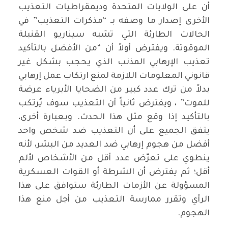
أن على الولايات المتحدة وديمقراطيات التعذيب
الأخرى إصدار ما وصفه بـ “مذكرات التعذيب” في
الحالات الطارئة التي تشبه سيناريو القنبلة
الموقوتة. ويفترض أولاً أن “من الأفضل بالتأكيد
تعذيب الإرهابي المذنب الذي يحجب بشكل غير
قانوني المعلومات اللازمة لمنع ارتكاب عمل إرهابي
بدلاً من ترك عدد كبير من الضحايا الأبرياء عرضة
للموت” ، ويفترض ثانياً أن التعذيب سوف يُرتكب
بالتأكيد إذا وقع مثل هذا الحدث. وبعبارة أخرى،
يتفق الجميع على أن التعذيب ضد شخص واحد
أفضل من هجوم إرهابي ضد العديد من البشر، لأنه
ينطوي على تعرّض عدد أقل من الأشخاص لألم
أقل؛ ثم يفترض أن الشرطة أو القوات العسكرية
المسؤولة عن الأزمات الطارئة ستوافق على هذا
الرأي وتقرر ممارسة التعذيب من أجل منع هذا
الهجوم.