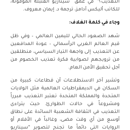
التعذيب؟” في عمق سيناريو القنبلة الموقوتة،
للكاتب أليكس آدامز، ترجمة د. إيمان معروف.
وجاء في كلمة الغلاف:
شهد الصعود الحالي لليمين العالمي – وفي ظل
قيم العالم الغربي الرأسمالي – عودة المدافعين
عن التعذيب إلى واجهة التيار السياسي، منطلقين
من ترويجهم لصوابية فكرة تعذيب الخصوم من
أجل تحقيق الأمن العام.
وتشير آخر الاستطلاعات أن قطاعات كبيرة من
السكان في الديمقراطيات العالمية مثل الولايات
المتحدة والمملكة المتحدة تعتبر التعذيب مبرراً
ومشروعاً في حالات الطوارئ. حيث يتراءى
التعذيب في الثقافة الشعبية السائدة على نطاق
أوسع من أي وقت مضى، وغالباً في الأفلام أو
الروايات التي دائماً ما تجنح لتصوير “سيناريو