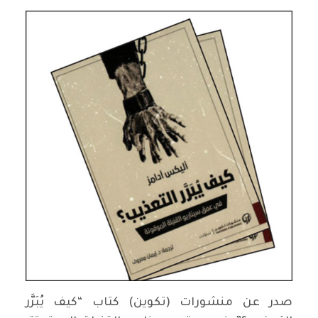
صدر عن منشورات (تكوين) كتاب “كيف يُبَرَّر