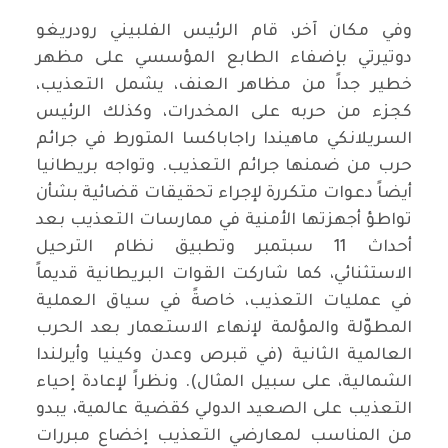
وفي مكان آخر، قام الرئيس الفلبيني رودريغو
دوتيرتي بإضفاء الطابع المؤسسي على مظهر
خطير جداً من مظاهر العنف، يشمل التعذيب،
كجزء من حربه على المخدرات، وكذلك الرئيس
السريلانكي ماهيندا راجاباكسا المتورط في جرائم
حرب من ضمنها جرائم التعذيب. وتواجه بريطانيا
أيضاً دعوات متكررة لإجراء تحقيقات قضائية بشأن
تواطؤ أجهزتها الأمنية في ممارسات التعذيب بعد
أحداث 11 سبتمبر وتطبيق نظام الترحيل
الاستثنائي، كما شاركت القوات البريطانية قديماً
في عمليات التعذيب، خاصةً في سياق العملية
المطوّلة والمؤلمة لإنهاء الاستعمار بعد الحرب
العالمية الثانية (في قبرص وعدن وكينيا وأيرلندا
الشمالية، على سبيل المثال). ونظراً لإعادة إحياء
التعذيب على الصعيد الدولي كقضية عالمية، يبدو
من المناسب لمعارضي التعذيب إخضاع مبررات