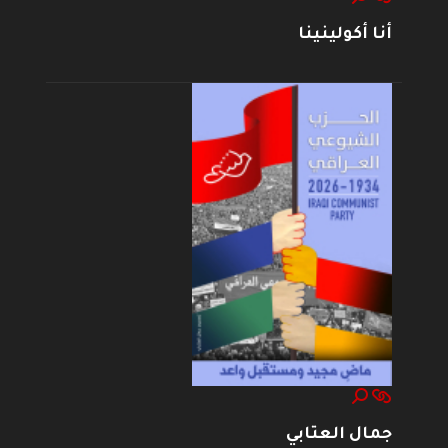
أنا أكولينينا
جمال العتابي