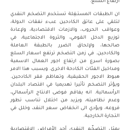
ارتفاع السلع.
ان الطبقات المستغِلة تستخدم التضخم النقدي
لتلقي على عاتق الكادحين عبء نفقات الدولة،
وعواقب الحروب، والازمات الاقتصادية، ولإعادة
توزيع الدخل القومي، والثروة الاجتماعية، في
صالحها، ولإلحاق الضرر بالطبقة العاملة
والكادحين. في زمن التضخم ترتفع اسعار السلع
بصورة اسرع من ارتفاع اجور العمال الاسمية
ومداخيل الفئات الكادحة الاخرى. ويسبب هذا الامر
هبوط الاجور الحقيقية، وتعاظم فقر الكادحين.
ويؤثر التضخم تأثيرا تهديميا في اقتصاد البلدان
الرأسمالية. انه يفاقم فوضى الانتاج الرأسمالي،
وعدم نظاميته، ويزيد من اختلال تناسب تطور
فروعه، ويؤدي الى انخفاض سعر النقد، وخلل في
التجارة الخارجية.
يمثل التضخّم النقدي أحد الأمراض الاقتصادية