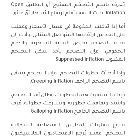
تعرف باسم التضخم المفتوح أو الطليق Open
Inflation، حيث لا يقف أمام ارتفاع الأسعار أيّ عائق.
أما إذا تدخلت الحكومة في مسار الأسعار وعملت
على الحد من ارتفاعها المتواصل المتتالي، وأدت إلى
تقييد التضخم بفرض الرقابة السعرية والدعم
الحكومي، فإن التضخم يأخذ شكل التضخم
المكبوت Suppressed Inflation.
وإذا أبطأت خطوات التضخم، فإن التضخم يسمّى
باسم التضخم الزاحف Creeping Inflation.
فإذا ما استمرت هذه الخطوات، وطال أمد التضخم،
واشتد، وتفاقمت خطورته، وتسارعت خطواته، عُرف
باسم التضخم الجامح Galloping Inflation.
تتنوع مقاربات المدارس الاقتصادية لاشكالية
التضخم. فمثلا يُرجع الاقتصاديون الكلاسيكيون