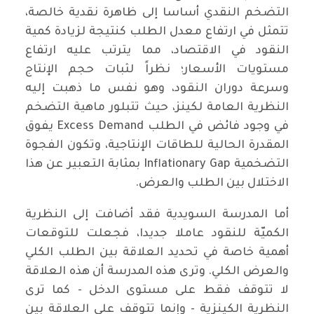
التضخم النقدي أساسا إلى ظاهرة نقدية خالصة،
تتمثل في ارتفاع معدل الطلب كنتيجة لزيادة كمية
النقود في الاقتصاد، مما يترتب عليه ارتفاع
مستويات الأسعار؛ نظراً لثبات حجم الإنتاج
وسرعة دوران النقود، وهو نفس ما ذهبت إليه
النظرية العامة لكينز، حيث تتبلور ماهية التضخم
في وجود فائض في الطلب Excess Demand يفوق
المقدرة الحالية للطاقات الإنتاجية، وتكون الفجوة
التضخمية Inflationary Gap بمثابة التعبير عن هذا
الاختلال بين الطلب والعرض.
أما المدرسة السويدية فقد أضافت إلى النظرية
الكميّة للنقود عاملا جديدا، فجعلت للتوقعات
أهمية خاصة في تحديد العلاقة بين الطلب الكلي
والعرض الكلي. وترى هذه المدرسة أن هذه العلاقة
لا تتوقف فقط على مستوى الدخل - كما ترى
النظرية الكينزية - وإنما تتوقف على العلاقة بين