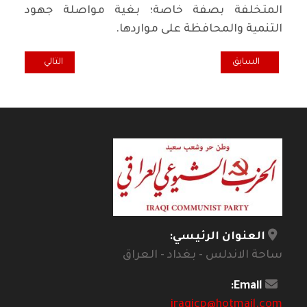
المتخلفة بصفة خاصة؛ بغية مواصلة جهود
التنمية والمحافظة على مواردها.
المقال السابق: أسئلة برؤية يسارية مستقبلية / مانفريد نورفات
المقال التالي: هدى
السابق
التالي
العنوان الرئيسي:
ساحة الاندلس - بغداد - العراق
Email:
iraqicp@hotmail.com