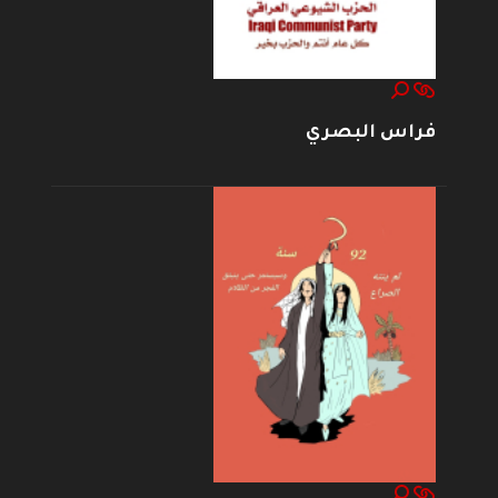
فراس البصري