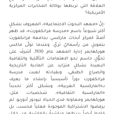
العلاقة التي تربطها بوكالة المخابرات المركزية
الأمريكية؟
-إنّ «معهد البحوث الاجتماعية»، المعروف بشكلٍ
أكثر شيوعاً باسم «مدرسة فرانكفورت»، قد ظهر
أصلاً كمركز أبحاث ماركسي بجامعة فرانكفورت
بتمويلٍ من رأسماليّ ثريّ. وعندما تولّى ماكس
هوركهايمر إدارة المعهد عام 1930، أشرفَ على
تحوُّلٍ حاسم نحو الاهتمامات التأمّلية والثقافية
البعيدة بشكلٍ متزايد عن المادية التاريخية
والصراع الطبقي، وبقيادته لعبت مدرسة
فرانكفورت دوراً تأسيسياً بإنشاء ما يعرف
بـ«الماركسية الغربية»، وبشكل أكثر تحديداً
«الماركسية الثقافية». شخصيات، مثل:
هوركهايمر ومعاونه مدى الحياة تيودور أدورنو، لم
يرفضوا الاشتراكية الموجودة فعلياً فحسب، بل
قاموا أيضاً بربطها مباشرةً بالفاشية من خلال