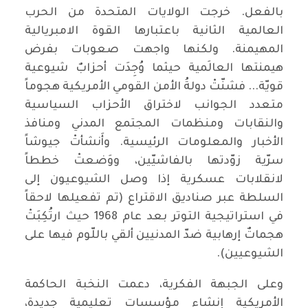
بالفعل. خرجت الولايات المتحدة من الحرب
العالمية الثانية باعتبارها القوة الامبريالية
المهيمنة. ولكنها واجهت صعوبات بفرض
هيمنتها العالَمية حيثما وُجِدَت أحزابٌ شيوعية
قويّة... فشنّتْ دولةُ الأمن القومي الأمريكية هجوماً
متعدد الجوانب لاختراق الأحزاب السياسية
والنقابات ومنظمات المجتمع المدني ومنافذ
الأخبار والمعلومات الرئيسية. وأَنشأتْ جيوشاً
سرّية زوّدتها بالفاشيّين، ووَضعتْ خططاً
لانقلابات عسكرية إذا وصل الشيوعيون إلى
السلطة عبر صناديق الاقتراع (تم تفعيلها لاحقاً
في استراتيجية التوتر بعد عام 1968 حيث ارتُكِبَتْ
هجماتٌ إرهابية ضدّ المدنيين ألقي باللّوم فيها على
الشيوعيين).
وعلى الجبهة الفكرية، دعمت النخبة الحاكمة
الأمريكية إنشاء مؤسسات تعليمية جديدة،