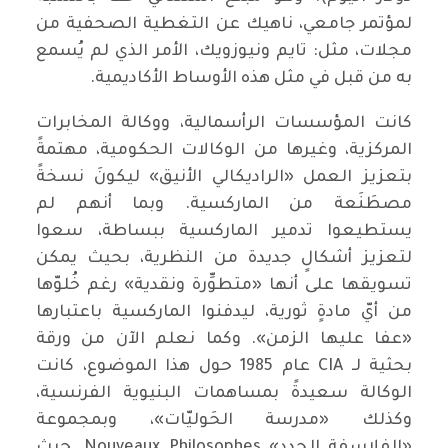
لمؤتمر جامعي، ناهيك عن التغطية الصحفية من
مجلات، مثل: تايم ونيوزويك، الأمر الذي لم يُسمع
به من قبل في مثل هذه الأوساط الأكاديمية.
كانت المؤسسات الرأسمالية، ووكالة المخابرات
المركزية، وغيرها من الوكالات الحكومية، مهتمةً
بتعزيز العمل «الراديكالي الأنيق» ليكونَ نسخةً
مصطَنَعة من الماركسية. وبما أنهم لم
يستطيعوا تدمير الماركسية ببساطة، سعوا
لتعزيز أشكالٍ جديدة من النظرية، بحيث يمكن
تسويقها على أنها «متطوِّرة ونقدية» رغم خُلوّها
من أيّ مادةٍ ثورية، ليدفنوا الماركسية باعتبارها
«عفا عليها الزمن». وكما نعلم الآن من ورقة
بحثية لـ CIA عام 1985 حول هذا الموضوع، كانت
الوكالة سعيدةً بمساهمات البنيوية الفرنسية،
وكذلك «مدرسة الحَوليّات»، وبمجموعة