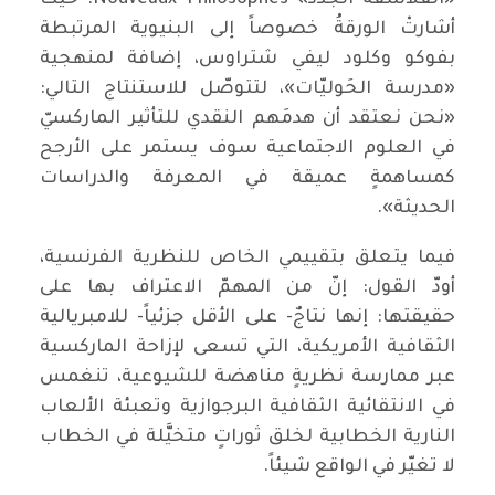
«الفلاسفة الجدد» Nouveaux Philosophes. حيث
أشارتْ الورقةُ خصوصاً إلى البنيوية المرتبطة
بفوكو وكلود ليفي شتراوس، إضافة لمنهجية
«مدرسة الحَوليّات»، لتتوصّل للاستنتاج التالي:
«نحن نعتقد أن هدمَهم النقدي للتأثير الماركسيّ
في العلوم الاجتماعية سوف يستمر على الأرجح
كمساهمةٍ عميقة في المعرفة والدراسات
الحديثة».
فيما يتعلق بتقييمي الخاص للنظرية الفرنسية،
أودّ القول: إنّ من المهمّ الاعتراف بها على
حقيقتها: إنها نتاجٌ- على الأقل جزئياً- للامبريالية
الثقافية الأمريكية، التي تسعى لإزاحة الماركسية
عبر ممارسة نظريةٍ مناهضة للشيوعية، تنغمس
في الانتقائية الثقافية البرجوازية وتعبئة الألعاب
النارية الخطابية لخلق ثوراتٍ متخيَّلة في الخطاب
لا تغيّر في الواقع شيئاً.