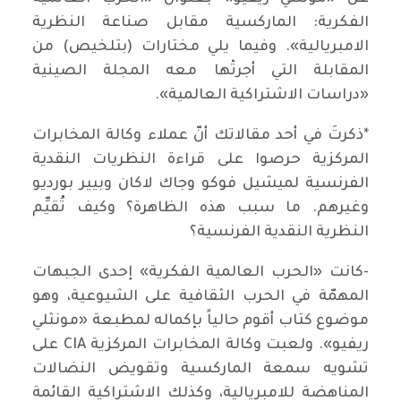
الفكرية: الماركسية مقابل صناعة النظرية
الامبريالية». وفيما يلي مختارات (بتلخيص) من
المقابلة التي أجرتْها معه المجلة الصينية
«دراسات الاشتراكية العالمية».
*ذكرتَ في أحد مقالاتك أنّ عملاء وكالة المخابرات
المركزية حرصوا على قراءة النظريات النقدية
الفرنسية لميشيل فوكو وجاك لاكان وبيير بورديو
وغيرهم. ما سبب هذه الظاهرة؟ وكيف تُقيِّم
النظرية النقدية الفرنسية؟
-كانت «الحرب العالمية الفكرية» إحدى الجبهات
المهمّة في الحرب الثقافية على الشيوعية، وهو
موضوع كتاب أقوم حالياً بإكماله لمطبعة «مونثلي
ريفيو». ولعبت وكالة المخابرات المركزية CIA على
تشويه سمعة الماركسية وتقويض النضالات
المناهضة للامبريالية، وكذلك الاشتراكية القائمة