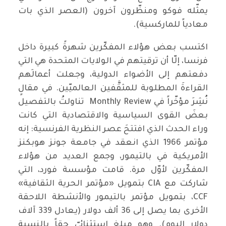
يمثّله فوكو ومنظّرون آخرون (العصر الذي بات
معادياً للماركسية).
اكتسب بعض هؤلاء المفكّرين شهرةً كبيرة داخل
فرنسا، إلّا أن ترقيتهم في الولايات المتحدة هي التي
دفعتهم إلى الأضواء الدولية، وجعلت أعمالَهم
القراءةَ المطلوبة للمثقَّفين العالميّين. في مقالٍ
نُشِرَ مؤخّراً في Monthly Review تناولتُ بالتفصيل
بعضَ القوى السياسية والاقتصادية التي كانت
وراء الحدث الذي افتتحَ عصر النظرية الفرنسية: إنه
مؤتمر 1966 الذي انعقد في جامعة جونز هوبكنز
الأمريكية في بالتيمور، وجمع العديد من هؤلاء
المفكّرين لأوّل مرة. قامت مؤسسة فورد، التي
شاركت مع CIA بتمويل «مؤتمر الحرية الثقافية»
CCF، بتمويل مؤتمر بالتيمور والأنشطة اللاحقة
الأخرى بما يصل إلى 36 ألف دولار (يعادل 339 آلاف
دولار اليوم). وهو مبلغ استثنائيّ حقاً بالنسبة