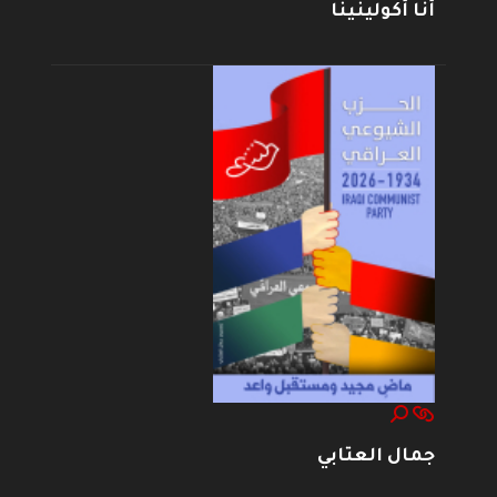
أنا أكولينينا
جمال العتابي