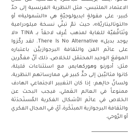
الاعتماد الملتبس- مثل النظرية الفرنسية إلى حدّ
كبير- على مقولةٍ ايديولوجيّةٍ هي «الشمولية» أو
«التوتاليتاريّة»، حيث تمّ تبنّي نسخة ميلودرامية
وتَثاقُفيّة للغاية لمذهب عُرِف لاحقاً بـ TINA «لا
يوجد بديل» There Is No Alternative. لقد ركّزوا
على عالَم الفن والثقافة البرجوازييَّن باعتباره
الموقعَ الوحيد المحتمَل للخلاص، ذلك أنّ مفكّرين
مثل: أدورنو وهوركهايمر، مع استثناءات قليلة،
كانوا مثاليّين إلى حدٍّ كبير في ممارساتهم النظرية،
ولسانُ حالِهم: إذا كان التغيير الاجتماعي الهادف
ممنوعاً في العالم العَملي، فيجب البحث عن
الخلاص في عالَم الأشكال الفكرية المُستَحدَثة
والثقافة البرجوازية المبتَكَرة، أيْ في المجال الفكري
أو الرّوحي.
ـــــــــــــــــــــــــــــــــــــــ