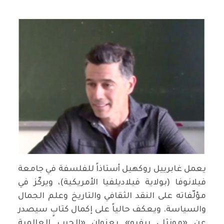
يعمل غابرييل روكهيل أستاذاً للفلسفة في جامعة
فيلانوفا (بولاية فيلاديلفيا الأمريكية)، ويركّز في
مؤلّفاته على النقد الثقافي والتاريخ وعلم الجمال
والسياسة. ويعكف حالياً على إكمال كتابٍ سيصدر
عن «مونثلي ريفيو» بعنوان «الحرب العالمية