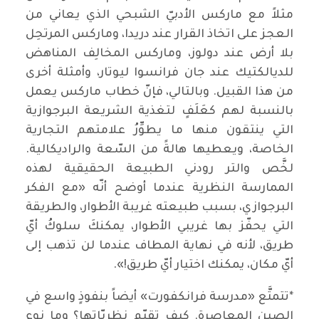
مثلاً مع ماركس الأدبيّ الشبحي الذي يعاني من
العجز على اتخاذ القرار عند دريدا، وماركس المرتحِل
بلا أرض عند دولوز، وماركس المخالِف المناهض
للديالكتيك عند جان فرانسوا ليوتار، وأمثلة أخرى
من هذا القبيل. وبالتالي، فإنّ خطاب ماركس يعمل
بالنسبة لهم كعَلَفٍ لتغذية الشريعة البرجوازية
التي ينتقون منها ما يطوِّرُ علامتهم التجارية
الخاصة، ويعطيها هالةً من السّعة والراديكالية.
لخَّص والتر رودني الطبيعة الحقيقية لهذه
الممارسة النظرية عندما أوضح أنّه «مع الفكر
البرجوازي، بسبب طبيعته غريبة الأطوار، والطريقة
التي يحفّز بها غريبي الأطوار، يمكنكَ سلوكُ أيّ
طريق، لأنه في نهاية المطاف عندما لن تذهب إلى
أيّ مكان، يمكنك اختيار أيّ طريق!».
*تتمتَّع «مدرسة فرانكفورت» أيضاً بنفوذٍ واسع في
الصين المعاصرة. كيف تقيّم نظريّاتها؟ وما نوع