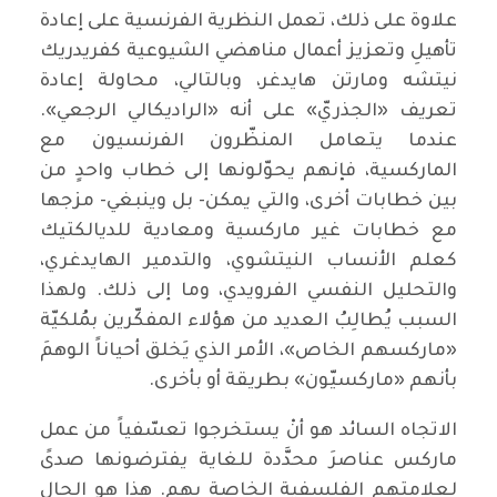
علاوة على ذلك، تعمل النظرية الفرنسية على إعادة
تأهيلِ وتعزيز أعمال مناهضي الشيوعية كفريدريك
نيتشه ومارتن هايدغر، وبالتالي، محاولة إعادة
تعريف «الجذريّ» على أنه «الراديكالي الرجعي».
عندما يتعامل المنظّرون الفرنسيون مع
الماركسية، فإنهم يحوّلونها إلى خطاب واحدٍ من
بين خطابات أخرى، والتي يمكن- بل وينبغي- مزجها
مع خطابات غير ماركسية ومعادية للديالكتيك
كعلم الأنساب النيتشوي، والتدمير الهايدغري،
والتحليل النفسي الفرويدي، وما إلى ذلك. ولهذا
السبب يُطالِبُ العديد من هؤلاء المفكّرين بمُلكيّة
«ماركسهم الخاص»، الأمر الذي يَخلق أحياناً الوهمَ
بأنهم «ماركسيّون» بطريقة أو بأخرى.
الاتجاه السائد هو أنْ يستخرجوا تعسّفياً من عمل
ماركس عناصرَ محدَّدة للغاية يفترضونها صدىً
لعلامتهم الفلسفية الخاصة بهم. هذا هو الحال