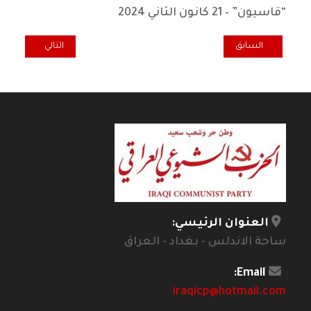
“قاسيون” – 21 كانون الثاني 2024
المقال السابق: قاموس اقتصادي فلسفي.. التبادل
المقال التالي: ت
السابق
التالي
العنوان الرئيسي:
ساحة الاندلس - بغداد - العراق
Email:
iraqicp@hotmail.com