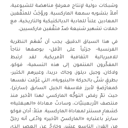
وشبكات دولية لإنتاج معرفةٍ مناهضة للشيوعية،
أملاً بتشويه سمعة الماركسية. وروّجَتْ للمثقَّفين
المعادين علناً للمادية الديالكتيكية والتاريخية، مع
حملات تشهير شنيعة ضدّ مثقَّفين ماركسيين.
في هذا السياق الدقيق، يجب أن تُفهَم النظرية
الفرنسية- جزئياً على الأقل- بوصفها نتاجاً
للامبريالية الثقافية الأمريكية. لقد ارتبط
المفكّرون المنتمون إلى هذه التسمية– فوكو،
ولاكان، وجيل ديلوز، وجاك دريدا، وغيرهم الكثير–
بطرقٍ شتّى بالحركة «البنيوية»، التي عَرّفت نفسها
كمعارَضةٍ لأبرز فلاسفة الجيل السابق (سارتر)،
حيث تمّ رفض التوجُّه الماركسي لهذا الأخير منذ
منتصف الأربعينيّات، وسادتْ معاداة «الهيغلية»
كشعارٍ مستتر لمعاداة الماركسية. مثلاً: أدان فوكو
سارتر باعتباره «الماركسيّ الأخير» وادّعى أنه رجلٌ
من القرن التاسع عشر، وخارجٌ عن العصر الذي