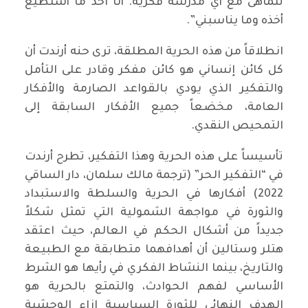
تتماهى مع أي مدرسة فكرية. أنا آخذ ما أستطيع
أخذه وما يناسبني”.
انطلاقاً من هذه الحرية المطلقة، ترى حنه أرندت أن
كل كائن إنساني هو كائن مفكر وقادر على التأمل
والتفكير الذي يودي بالقواعد الصارمة والأفكار
العامة، مخضعاً جميع الأفكار السابقة إلى
التمحيص النقدي.
تأسيساً على هذه الحرية وهذا التفكير، تطرح أرندت
في “التفكير الحر” (ترجمة مالك سلمان، دار الساقي
2022) أفكارها في الحرية والسلطة والاستبداد
والثورة في مواجهة الشمولية التي تمثل شكلاً
جديداً من أشكال الحكم في العالم، حيث اعتقد
هتلر وستالين أن أهدافهما متطابقة مع الطبيعة
والتاريخ، بينما النشاط الفكري في رأيها هو الشرط
الأساسي لفهم الحوادث، والتمتع بالحرية هو
الهدف النهائي للثورة السياسية إزاء الوحشية