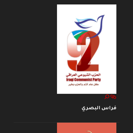
فراس البصري