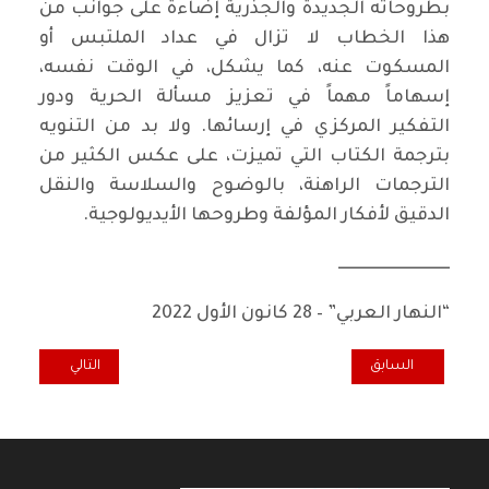
بطروحاته الجديدة والجذرية إضاءة على جوانب من
هذا الخطاب لا تزال في عداد الملتبس أو
المسكوت عنه، كما يشكل، في الوقت نفسه،
إسهاماً مهماً في تعزيز مسألة الحرية ودور
التفكير المركزي في إرسائها. ولا بد من التنويه
بترجمة الكتاب التي تميزت، على عكس الكثير من
الترجمات الراهنة، بالوضوح والسلاسة والنقل
الدقيق لأفكار المؤلفة وطروحها الأيديولوجية.
ــــــــــــــــــــــــــــــــــ
“النهار العربي” – 28 كانون الأول 2022
المقال السابق: رحيل غاشبار ميكلوش تاماش استعادة ماركس لفهم الم
المقال التالي: مار
السابق
التالي