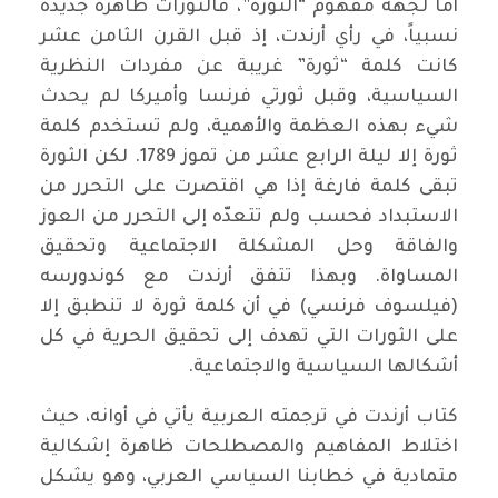
أما لجهة مفهوم “الثورة”، فالثورات ظاهرة جديدة
نسبياً، في رأي أرندت، إذ قبل القرن الثامن عشر
كانت كلمة “ثورة” غريبة عن مفردات النظرية
السياسية، وقبل ثورتي فرنسا وأميركا لم يحدث
شيء بهذه العظمة والأهمية، ولم تستخدم كلمة
ثورة إلا ليلة الرابع عشر من تموز 1789. لكن الثورة
تبقى كلمة فارغة إذا هي اقتصرت على التحرر من
الاستبداد فحسب ولم تتعدّه إلى التحرر من العوز
والفاقة وحل المشكلة الاجتماعية وتحقيق
المساواة. وبهذا تتفق أرندت مع كوندورسه
(فيلسوف فرنسي) في أن كلمة ثورة لا تنطبق إلا
على الثورات التي تهدف إلى تحقيق الحرية في كل
أشكالها السياسية والاجتماعية.
كتاب أرندت في ترجمته العربية يأتي في أوانه، حيث
اختلاط المفاهيم والمصطلحات ظاهرة إشكالية
متمادية في خطابنا السياسي العربي، وهو يشكل