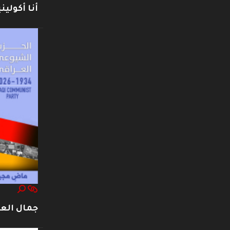
أنا أكوليني
جمال العت