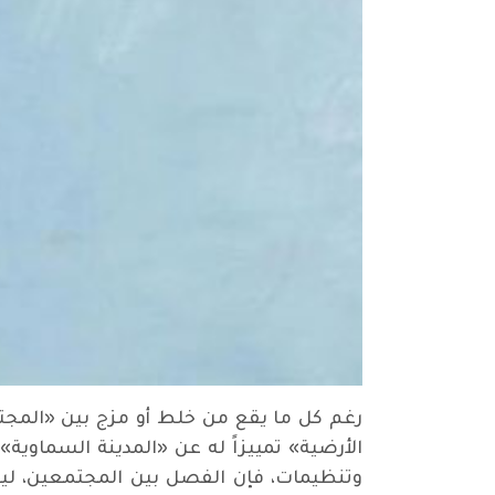
رغم كل ما يقع من خلط أو مزج بين «المج
الأرضية» تمييزاً له عن «المدينة السماوي
وتنظيمات، فإن الفصل بين المجتمعين، ليس