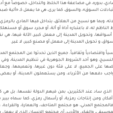
ادي، بدوره، في مضاعفة هذا الخلط والتداخل، خصوصاً مع آد
تبادلات السوق»، والسوق، كما يرى، هي ما يعمل كـ «آلية ضب
خلاته، وبما هو نسيج من العلائق، يتداخل فيها المادي بالرم
 الناظم له، لا باعتباره أداة أو آلة، أو مجرد سوق أو مسته
اقها، وتحويل المدينة إلى معمل كبير، الآلة فيها، هي نفسه
واق، و تحويل المدينة إلى معمل أو مصنع كبير، لا غير.
ياً واقتصادياً وثقافياً. جميع الذين تحدثوا عن المجتمع ال
النسيج، وهو أحد الشروط الجوهرية في تنظيم المدينة، وفي إر
ها على الجميع، لا على فئة دون غيرها، وتعميمها، وجع
جب دفعها من الأثرياء، ومن يستعملون المدينة، أو بعض م
لذي ساد عند الكثيرين، بمن فيهم الدولة نفسها، بل هي كل
ر، ومن إنتاجات رمزية، أو رأسمال رمزي، كما سماه بيير بور
اً. فالمجتمع المدني، هو مجتمع المتاحف، والعمارة، والقراء
لموسيقى، والفكر، والأدب، أي مجتمع الإنسان الذي لا يعم