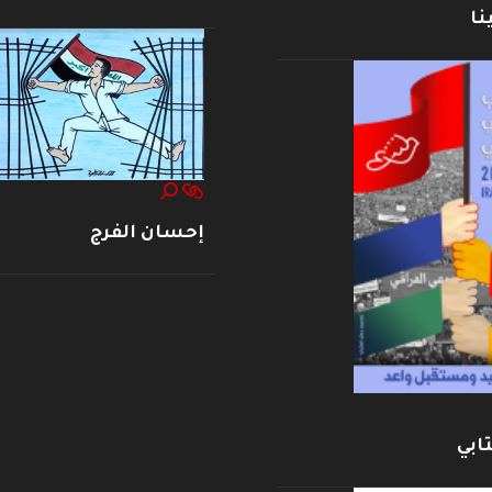
نا
إحسان الفرج
ابي