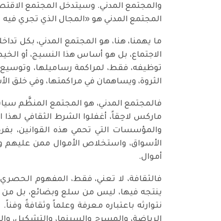
والمجتمع المدني. وسيتدخل المجتمع الاقتص
المجتمع المدني هو «المجال الذي تجري فيه 
ما يهمنا، هنا، هو المجتمع المدني، بكل تدا
الاجتماع، بل هو أساس هذا النسيج، أو الخيط
توظيفه، فقط، لمراكمة رساميلها، وتوسيع أسو
الثروة، ويساهمان في مراكمتها، وفي خلق الأس
فالمجتمع المدني، هو المجتمع المنظَّم سياس
ماركس لاحِقاً، أغفلوا الشرط الثقافي لهذا 
والمؤسسات التي تحمي هذه القوانين، بفرض
الأسواق، واستخلاص الأموال ممن عليهم وا
أموال.
فالثقافة، لا تعني، فقط، المفهوم الحصري ا
ينتجه فيها، ليس من سلع وبضائع، بل من أفكا
نتوارثه باعتباره معرفة وعلماً وثقافةً وفن
الرياضة، والمسرح والسينما، والتشكيل، وا