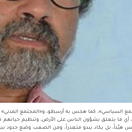
تمع السياسي»، كما هجس به أرسطو، و«المجتمع المدني» ا
ة»، أي ما يتعلق بشؤون الناس على الأرض، وتنظيم حياتهم ف
 هيّناً، بل يكاد يبدو متعذراً، ومن الصعب وضع حدود بي