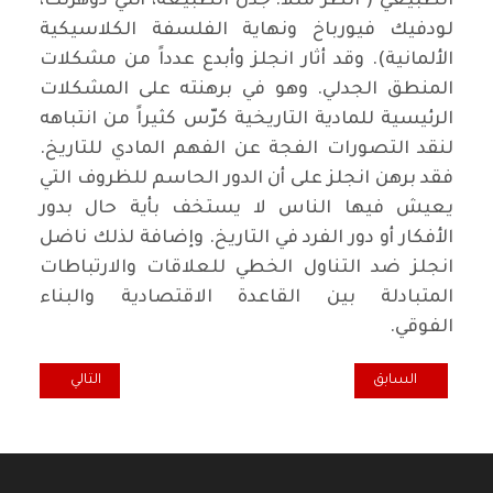
الطبيعي ( انظر مثلاً: جدل الطبيعة، أنتي دوهرنك،
لودفيك فيورباخ ونهاية الفلسفة الكلاسيكية
الألمانية). وقد أثار انجلز وأبدع عدداً من مشكلات
المنطق الجدلي. وهو في برهنته على المشكلات
الرئيسية للمادية التاريخية كرّس كثيراً من انتباهه
لنقد التصورات الفجة عن الفهم المادي للتاريخ.
فقد برهن انجلز على أن الدور الحاسم للظروف التي
يعيش فيها الناس لا يستخف بأية حال بدور
الأفكار أو دور الفرد في التاريخ. وإضافة لذلك ناضل
انجلز ضد التناول الخطي للعلاقات والارتباطات
المتبادلة بين القاعدة الاقتصادية والبناء
الفوقي.
المقال التالي: فلاسفة
المقال السابق: قراءة في كتاب لينين.. من هم “أصدقاء الشعب“ وكيف يح
السابق
التالي