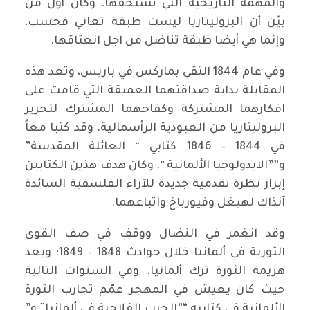
والمهمة التاريخية التي تستحقها. وكان أول من
بيّن أن البروليتاريا ليست طبقة تعاني فحسب،
وإنما هي أيضا طبقة تناضل من اجل انعتاقها.
وفي عام 1844 التقى بماركس في باريس، وتعد هذه
المقابلة بداية صداقتهما العميقة التي قامت على
افكارهما المشتركة وكفاحهما المشترك لتحرير
البروليتاريا من العبودية الرأسمالية. وقد كتبا معاً
في 1844 – 1846 كتابي “ العائلة المقدسة”
و””الايدولوجيا الألمانية “. وكان هدف هذين الكتابين
إبراز نظرة تقدمية جديدة للآراء الفلسفية السائدة
آنذاك لهيغل وفيورباخ واتباعهما.
وقد انغمر في النضال ووقف في صف القوى
الثورية في ألمانيا خلال حوادث 1848 – 1849؛ وبعد
هزيمة الثورة ترك ألمانيا. وفي السنوات التالية
حيث كان يعيش في المهجر عمّم تجارب الثورة
الألمانية في كتابيه “”الحرب الفلاحية في ألمانيا” و”