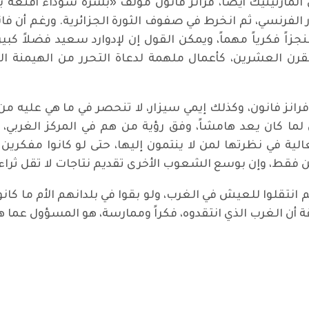
بن المارتينيك أيضاً، فرانز فانون مؤلف «بشرة سوداء أقن
ار الفرنسي، ثم انخرط في صفوف الثورة الجزائرية. ورغم أن ف
عاماً، إلا أنه ترك منجزاً فكرياً مهماً، ويمكن القول إن لإدوارد سعيد ف
رن العشرين، كأعمال ملهمة لدعاة التحرر من الهيمنة ال
انز فانون، وكذلك إيمي سيزار، لا تنحصر في ما هي عليه م
لما كان يعد هامشاً، وفق رؤية من هم في المركز الغربي
عالية في نظرتها لمن لا ينتمون إليها، حتى لو كانوا مفكري
يين فقط، وإن بوسع الشعوب الأخرى تقديم نتاجات لا تقل ثراء.
 انتقلوا للعيش في الغرب، ولو بقوا في بلدانهم الأم ما كانوا
قة أن الغرب الذي انتقدوه، فكراً وممارسة، هو المسؤول عما 