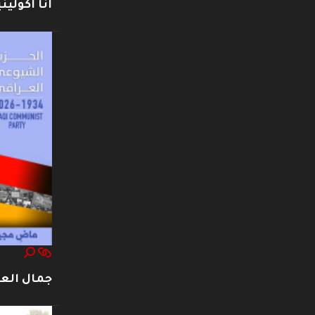
أنا أكوليني
جمال العت