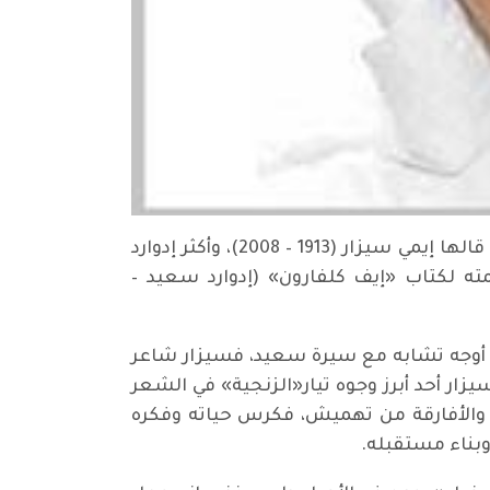
«ليس بمقدور شعب أو عرق أن يحتكر القوة والجمال والذكاء، فثمة موعد للجميع في عيد النصر»، عبارة قالها إيمي سيزار (1913 – 2008)، وأكثر إدوارد
ه لكتاب «إيف كلفارون» (إدوارد سعيد –
ة أوجه تشابه مع سيرة سعيد، فسيزار شاعر
زار أحد أبرز وجوه تيار«الزنجية» في الشعر
ة والأفارقة من تهميش، فكرس حياته وفكره
 وبناء مستقبله.