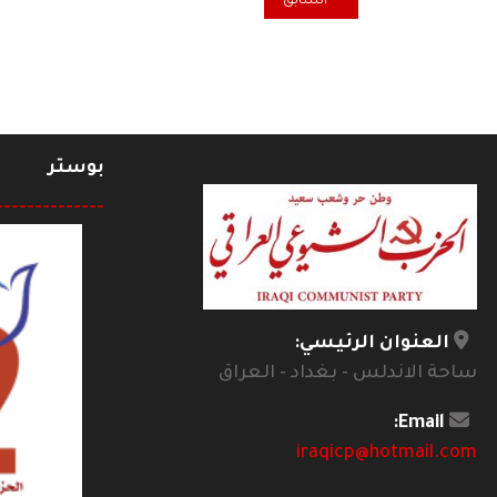
المقال السابق: فلاسفة ومفكرون.. محمد اركون (1928 - 2010)
السابق
بوستر
--------------
العنوان الرئيسي:
ساحة الاندلس - بغداد - العراق
Email:
iraqicp@hotmail.com