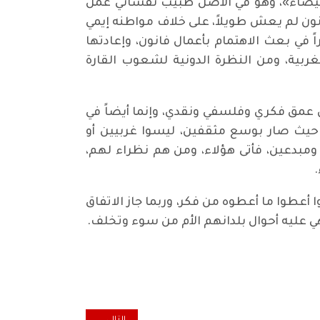
عة بيضاء»، وهو في الأصل طبيب نفساني عمل
انون لم يعش طويلاً، على خلاف مواطنه إيمي
ضلاً كبيراً في بعث الاهتمام بأعمال فانون، وإعادتها
غربية، ومن النظرة الدونية لشعوب القارة
ن عمق فكري وفلسفي ونقدي، وإنما أيضاً في
، حيث صار بوسع مثقفين، ليسوا غربيين أو
ن ومبدعين، فأتى هؤلاء، ومن هم نظراء لهم،
 أعطوا ما أعطوه من فكر، وربما جاز الاتفاق
هي عليه أحوال بلدانهم الأم من سوء وتخلف.