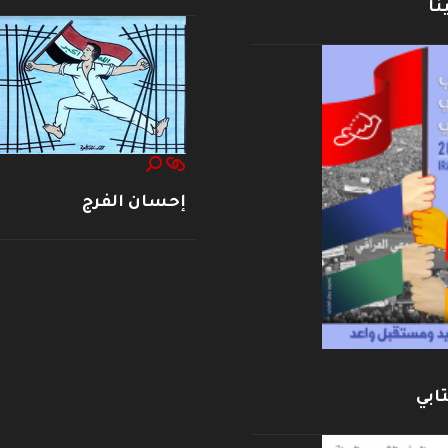
نا
إحسان الفرج
ابي