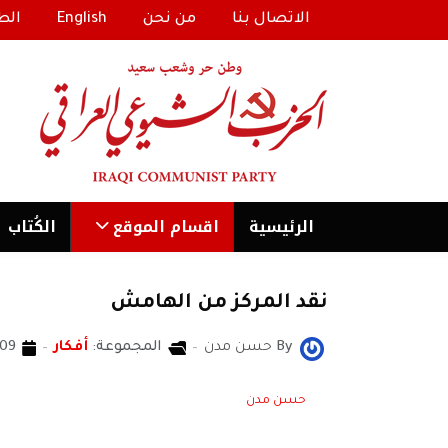
الاتصال بنا
من نحن
English
الط
الرئیسية
اقسام الموقع
الكُتاب
نقد المركز من الهامش
By
حسن مدن
المجموعة:
أفكار
09 كانون2/يناير 022
حسن مدن