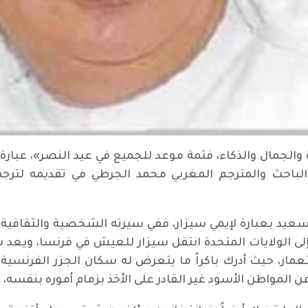
باحث والمترجم المغربي محمد الجرطي في تقديمه لترجمت
 سعيد بعبارة لإيمي سيزار، ففي سيرته الشخصية والثقافي
لى الولايات المتحدة انتقل سيزار للعيش في فرنسا، ويعد سي
ستعمار، حيث أدرك باكراً ما يتعرض له سكان الجزر الفرنسي
عن المواطن الأسود غير القادر على الأخذ بزمام أموره بنفسه،