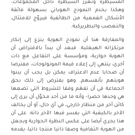
المسيطرة وتعزز السيطرة داخل المجموعات.
وهكذا يخدم النموذج الهوياتي بسهولة فائقة
الأشكال القمعية من الطائفية فيروّج للامتثال،
والتعصب والبطريركية.
والمفارقة هنا أن نموذج الهوية ينزع إلى إنكار
مرتكزاته الهيغلية. فبعد أن يبدأ بالافتراض أن
الهوية حوارية، ومؤسسة على التفاعل مع ذات
أخرى، ينتهي إلى إعلاء قيمة المونولوجات، مفترضا
أن ضحايا عدم الاعتراف يمكن بل يجب أن يبنوا
هويتهم بأنفسهم. وهو يفترض إلى ذلك بحق
الجماعة في أن تفهَم وفقا للشروط التي تضعها
هي وحدها حصرا- وأنه ما من أحد مخوّل أن يرى إلى
كائن آخر من منظار خارجي، في أي حال، أو أن يخالف
الآخر بالكيفية التي يفسر فيها الآخر ذاته. على أن
هذا يجري أيضا على عكس النظرة الحوارية ويجعل
من الهوية الثقافية وصفا ذاتيا منتجا ذاتيا، يقدمه