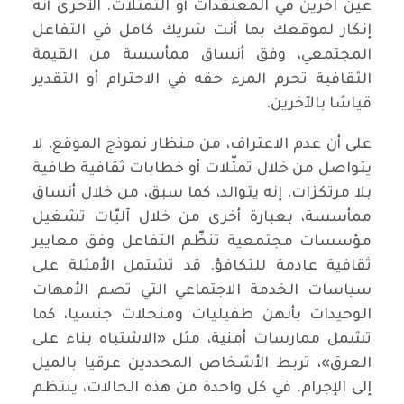
عين آخرين في المعتقدات أو التمثلات. الأحرى أنه
إنكار لموقعك بما أنت شريك كامل في التفاعل
المجتمعي، وفق أنساق ممأسسة من القيمة
الثقافية تحرم المرء حقه في الاحترام أو التقدير
قياسًا بالآخرين.
على أن عدم الاعتراف، من منظار نموذج الموقع، لا
يتواصل من خلال تمثّلات أو خطابات ثقافية طافية
بلا مرتكزات، إنه يتوالد، كما سبق، من خلال أنساق
ممأسسة، بعبارة أخرى من خلال آليّات تشغيل
مؤسسات مجتمعية تنظّم التفاعل وفق معايير
ثقافية عادمة للتكافؤ. قد تشتمل الأمثلة على
سياسات الخدمة الاجتماعي التي تصم الأمهات
الوحيدات بأنهن طفيليات ومنحلات جنسيا، كما
تشمل ممارسات أمنية، مثل «الاشتباه بناء على
العرق»، تربط الأشخاص المحددين عرقيا بالميل
إلى الإجرام. في كل واحدة من هذه الحالات، ينتظم