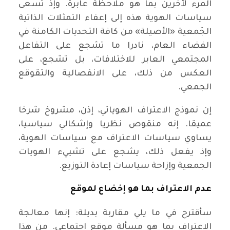
المرء لآخرين بما هو ملاحظة عابرة. وإذ تسعى
سياسات الهوية هذه إلى إعفاء التمثلات الذاتية
الجَمعية «الأصيلة» من كافة التحديات الكامنة في
الفضاء العام، نادرا ما تشجع على التفاعل
المجتمعي العابر للاختلافات، بل تشجع، على
العكس من ذلك، على الانفصالية والتقوقع
الجمعي.
إن نموذج الاعتراف الهوياتي، إذن، مشروخ شرخا
عميقا. إنه منقوص نظريا وإشكالي سياسيا،
يساوي سياسات الاعتراف مع سياسات الهوية،
وإذ يفعل ذلك، يشجع على تشييء الهويات
الجمعية وإزاحة سياسات إعادة التوزيع.
عدم الاعتراف بما هو إخضاع لموقع
سأقترح في ما يلي مقاربة بديلة: إنها معالجة
الاعتراف بما هو مسألة موقع اجتماعي. من هذا