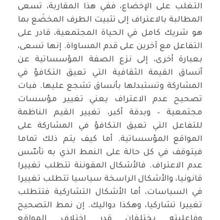
التغلب على الإخضاع، ففي هذا المقاربة، تسعى
المطالبة بالاعتراف إلى تثبيت الطرف المخضَع بما
هو شريك كامل في الحياة المجتمعية، قادر على
التفاعل مع آخرين على قدم المساواة. إنها تسعى،
بعبارة أخرى، إلى نزع الصفة المؤسساتية عن
أنساق القيمة الثقافية التي تعيق التكافؤ في
المشاركة وتستبدلها بأنساق تشجع عليها. فبات
تصحيح عدم الاعتراف يعني تغيير مؤسسات
مجتمعية – وبدقة أكبر، تغيير القيم الناظمة
للتفاعل التي تعيق التكافؤ في المشاركة على
المواقع المؤسساتية. أما كيف يتم ذلك تماما
فيتوقف في كل حالة على النمط الذي به تأسّس
عدم الاعتراف. فالأشكال المقوننة تتطلب تغييرا
قانونيا، والأشكال الراسخة سياسيا تتطلب تغييرا
في السياسات، أما الأشكال التشاركية فتتطلب
تغييرا تشاركيا، وهكذا دواليك. إن نمط التصحيح
وفاعليته يختلفان قدر اختلاف المواقع