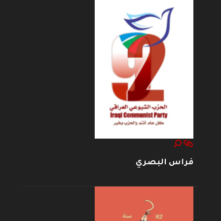
فراس البصري