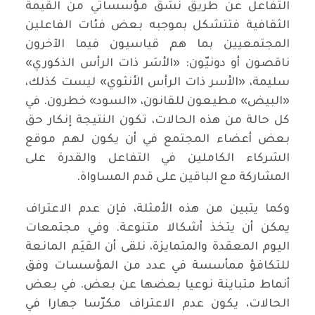
التفاعل عن طريق نسَق مؤسساتي من القيمة
الثقافية فتتشكل بموجبه بعض فئات الفاعلين
المجتمعيين بما هم قياسيون فيما الآخرون
ناقصون أو دونيّون: «الأسَر ذات الرأس الذكوري»
سليمة، «الأسر ذات الرأس الأنثوي» ليست كذلك،
«البيض» مطيعون للقانون، «السود» خطرون. في
كل حالة من هذه الحالات، تكون النتيجة إنكار حق
بعض أعضاء المجتمع في أن يكون لهم موقع
الشركاء الكاملين في التفاعل والقدرة على
المشاركة مع الباقين على قدم المساواة.
وكما يتبين من هذه الأمثلة، فإن عدم الاعتراف
يمكن أن يتخذ أشكالا متنوعة. وفي مجتمعات
اليوم المعقدة والمتمايزة، نلقى أن القيَم المانعة
للتكافؤ ممأسسة في عدد من المؤسسات وفق
أنماط متباينة نوعيا بعضها عن بعض. في بعض
الحالات، يكون عدم الاعتراف مكرّسا جهارا في