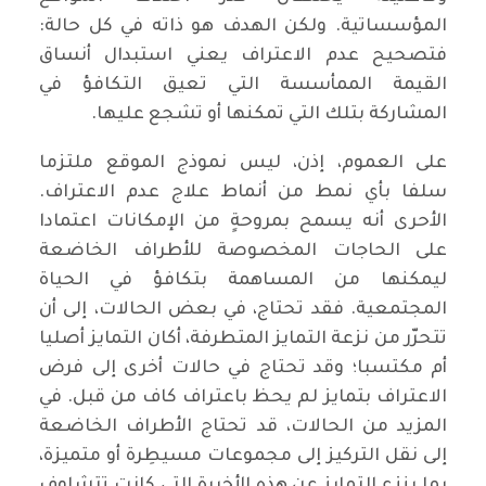
المؤسساتية. ولكن الهدف هو ذاته في كل حالة:
فتصحيح عدم الاعتراف يعني استبدال أنساق
القيمة الممأسسة التي تعيق التكافؤ في
المشاركة بتلك التي تمكنها أو تشجع عليها.
على العموم، إذن، ليس نموذج الموقع ملتزما
سلفا بأي نمط من أنماط علاج عدم الاعتراف.
الأحرى أنه يسمح بمروحةٍ من الإمكانات اعتمادا
على الحاجات المخصوصة للأطراف الخاضعة
ليمكنها من المساهمة بتكافؤ في الحياة
المجتمعية. فقد تحتاج، في بعض الحالات، إلى أن
تتحرّر من نزعة التمايز المتطرفة، أكان التمايز أصليا
أم مكتسبا؛ وقد تحتاج في حالات أخرى إلى فرض
الاعتراف بتمايز لم يحظ باعتراف كاف من قبل. في
المزيد من الحالات، قد تحتاج الأطراف الخاضعة
إلى نقل التركيز إلى مجموعات مسيطِرة أو متميزة،
بما ينزع التمايز عن هذه الأخيرة التي كانت تتشاوف