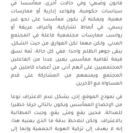
قانون وضعي؛ وفي حالات أخرى، ممأسسا في
سياسات حكومية، وقواعد إدارية أو ممارسات
مهنية. ويمكنه أن يكون ممأسسا على نحو غير
رسمي، في أنماط تشاركية، وأعراف عريقة أو
رواسب ممارسات مجتمعية فاعلة في المجتمع
المدني. ولكن مهما تكن الفوارق من حيث الشكل،
يبقى جوهر الظلم واحدا: ففي كل حالة، ثمة نسق
قيمة ثقافية ممأسس يعين عددا من الفاعلين
المجتمعيين على أنهم أدنى من أعضاء كاملين في
المجتمع ويمنعهم من المشاركة على قدم
المساواة مع الآخرين.
في نموذج الموقع، إذن، يشكل عدم الاعتراف نوعا
من الإخضاع الممأسس ويكون بالتالي خرقا خطيرا
للعدالة. فحين يقع ومتى يقع، وجبت المطالبة
بالاعتراف. ولكن لنلاحظ بدقة ما الذي يعنيه هذا:
إنه لا يهدف إلى تزكية الهوية الجمعية وإنما إلى