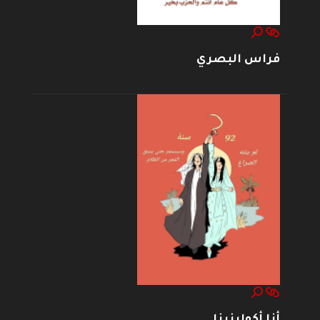
فراس البصري
أنا أكولينينا