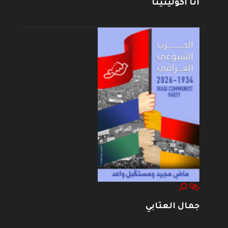
أنا أكولينينا
جمال العتابي